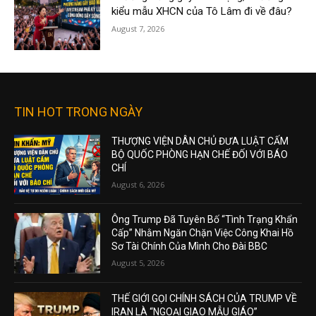
kiểu mẫu XHCN của Tô Lâm đi về đâu?
August 7, 2026
TIN HOT TRONG NGÀY
THƯỢNG VIỆN DÂN CHỦ ĐƯA LUẬT CẤM
BỘ QUỐC PHÒNG HẠN CHẾ ĐỐI VỚI BÁO
CHÍ
August 6, 2026
Ông Trump Đã Tuyên Bố “Tình Trạng Khẩn
Cấp” Nhằm Ngăn Chặn Việc Công Khai Hồ
Sơ Tài Chính Của Mình Cho Đài BBC
August 5, 2026
THẾ GIỚI GỌI CHÍNH SÁCH CỦA TRUMP VỀ
IRAN LÀ “NGOẠI GIAO MẪU GIÁO”