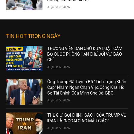
August 8, 2026
TIN HOT TRONG NGÀY
THƯỢNG VIỆN DÂN CHỦ ĐƯA LUẬT CẤM
BỘ QUỐC PHÒNG HẠN CHẾ ĐỐI VỚI BÁO
CHÍ
August 6, 2026
Ông Trump Đã Tuyên Bố “Tình Trạng Khẩn
Cấp” Nhằm Ngăn Chặn Việc Công Khai Hồ
Sơ Tài Chính Của Mình Cho Đài BBC
August 5, 2026
THẾ GIỚI GỌI CHÍNH SÁCH CỦA TRUMP VỀ
IRAN LÀ “NGOẠI GIAO MẪU GIÁO”
August 5, 2026