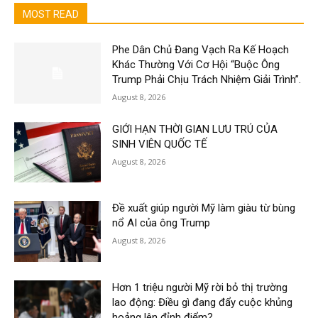
MOST READ
Phe Dân Chủ Đang Vạch Ra Kế Hoạch
Khác Thường Với Cơ Hội “Buộc Ông
Trump Phải Chịu Trách Nhiệm Giải Trình”.
August 8, 2026
GIỚI HẠN THỜI GIAN LƯU TRÚ CỦA
SINH VIÊN QUỐC TẾ
August 8, 2026
Đề xuất giúp người Mỹ làm giàu từ bùng
nổ AI của ông Trump
August 8, 2026
Hơn 1 triệu người Mỹ rời bỏ thị trường
lao động: Điều gì đang đẩy cuộc khủng
hoảng lên đỉnh điểm?