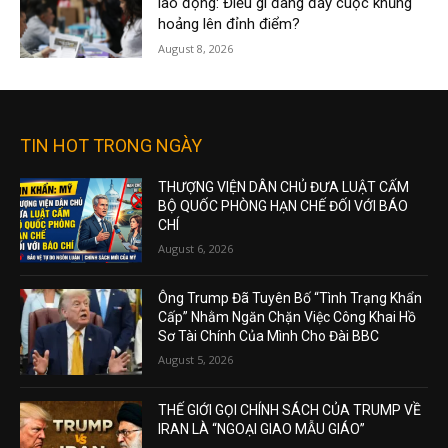
lao động: Điều gì đang đẩy cuộc khủng
hoảng lên đỉnh điểm?
August 8, 2026
TIN HOT TRONG NGÀY
THƯỢNG VIỆN DÂN CHỦ ĐƯA LUẬT CẤM
BỘ QUỐC PHÒNG HẠN CHẾ ĐỐI VỚI BÁO
CHÍ
August 6, 2026
Ông Trump Đã Tuyên Bố “Tình Trạng Khẩn
Cấp” Nhằm Ngăn Chặn Việc Công Khai Hồ
Sơ Tài Chính Của Mình Cho Đài BBC
August 5, 2026
THẾ GIỚI GỌI CHÍNH SÁCH CỦA TRUMP VỀ
IRAN LÀ “NGOẠI GIAO MẪU GIÁO”