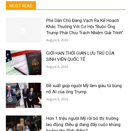
MOST READ
Phe Dân Chủ Đang Vạch Ra Kế Hoạch
Khác Thường Với Cơ Hội “Buộc Ông
Trump Phải Chịu Trách Nhiệm Giải Trình”.
August 8, 2026
GIỚI HẠN THỜI GIAN LƯU TRÚ CỦA
SINH VIÊN QUỐC TẾ
August 8, 2026
Đề xuất giúp người Mỹ làm giàu từ bùng
nổ AI của ông Trump
August 8, 2026
Hơn 1 triệu người Mỹ rời bỏ thị trường
lao động: Điều gì đang đẩy cuộc khủng
hoảng lên đỉnh điểm?