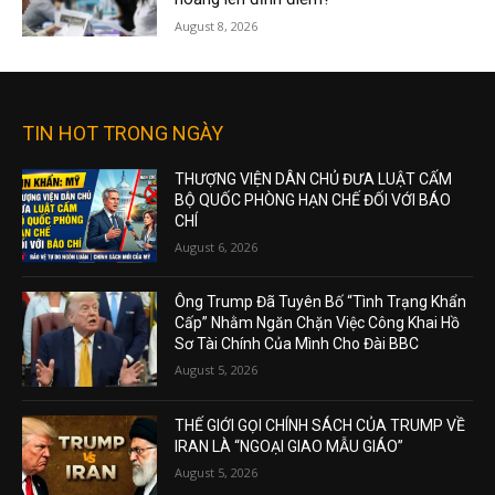
August 8, 2026
TIN HOT TRONG NGÀY
THƯỢNG VIỆN DÂN CHỦ ĐƯA LUẬT CẤM
BỘ QUỐC PHÒNG HẠN CHẾ ĐỐI VỚI BÁO
CHÍ
August 6, 2026
Ông Trump Đã Tuyên Bố “Tình Trạng Khẩn
Cấp” Nhằm Ngăn Chặn Việc Công Khai Hồ
Sơ Tài Chính Của Mình Cho Đài BBC
August 5, 2026
THẾ GIỚI GỌI CHÍNH SÁCH CỦA TRUMP VỀ
IRAN LÀ “NGOẠI GIAO MẪU GIÁO”
August 5, 2026