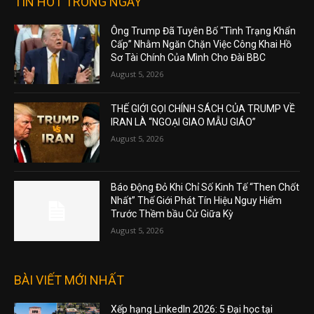
TIN HOT TRONG NGÀY
Ông Trump Đã Tuyên Bố “Tình Trạng Khẩn
Cấp” Nhằm Ngăn Chặn Việc Công Khai Hồ
Sơ Tài Chính Của Mình Cho Đài BBC
August 5, 2026
THẾ GIỚI GỌI CHÍNH SÁCH CỦA TRUMP VỀ
IRAN LÀ “NGOẠI GIAO MẪU GIÁO”
August 5, 2026
Báo Động Đỏ Khi Chỉ Số Kinh Tế “Then Chốt
Nhất” Thế Giới Phát Tín Hiệu Nguy Hiểm
Trước Thềm bầu Cử Giữa Kỳ
August 5, 2026
BÀI VIẾT MỚI NHẤT
Xếp hạng LinkedIn 2026: 5 Đại học tại