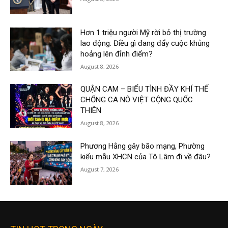
Hơn 1 triệu người Mỹ rời bỏ thị trường
lao động: Điều gì đang đẩy cuộc khủng
hoảng lên đỉnh điểm?
August 8, 2026
QUẬN CAM – BIỂU TÌNH ĐẦY KHÍ THẾ
CHỐNG CA NÔ VIỆT CỘNG QUỐC
THIÊN
August 8, 2026
Phương Hằng gây bão mạng, Phường
kiểu mẫu XHCN của Tô Lâm đi về đâu?
August 7, 2026