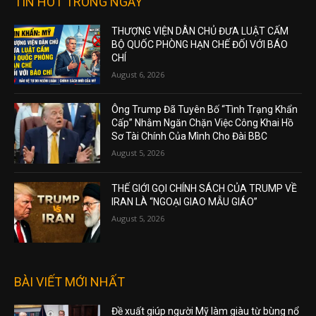
TIN HOT TRONG NGÀY
THƯỢNG VIỆN DÂN CHỦ ĐƯA LUẬT CẤM
BỘ QUỐC PHÒNG HẠN CHẾ ĐỐI VỚI BÁO
CHÍ
August 6, 2026
Ông Trump Đã Tuyên Bố “Tình Trạng Khẩn
Cấp” Nhằm Ngăn Chặn Việc Công Khai Hồ
Sơ Tài Chính Của Mình Cho Đài BBC
August 5, 2026
THẾ GIỚI GỌI CHÍNH SÁCH CỦA TRUMP VỀ
IRAN LÀ “NGOẠI GIAO MẪU GIÁO”
August 5, 2026
BÀI VIẾT MỚI NHẤT
Đề xuất giúp người Mỹ làm giàu từ bùng nổ