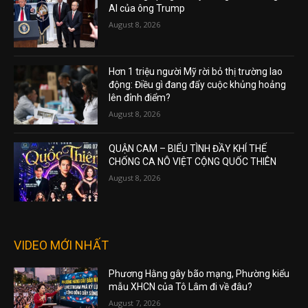
AI của ông Trump
August 8, 2026
Hơn 1 triệu người Mỹ rời bỏ thị trường lao
động: Điều gì đang đẩy cuộc khủng hoảng
lên đỉnh điểm?
August 8, 2026
QUẬN CAM – BIỂU TÌNH ĐẦY KHÍ THẾ
CHỐNG CA NÔ VIỆT CỘNG QUỐC THIÊN
August 8, 2026
VIDEO MỚI NHẤT
Phương Hằng gây bão mạng, Phường kiểu
mẫu XHCN của Tô Lâm đi về đâu?
August 7, 2026