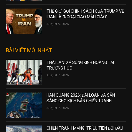
THẾ GIỚI GỌI CHÍNH SÁCH CỦA TRUMP VỀ
IRAN LÀ “NGOẠI GIAO MẪU GIÁO”
August 5, 2026
BÀI VIẾT MỚI NHẤT
THÁI LAN: XẢ SÚNG KINH HOÀNG TẠI
TRƯỜNG HỌC
August 7, 2026
HÁN QUANG 2026: ĐÀI LOAN ĐÃ SẴN
SÀNG CHO KỊCH BẢN CHIẾN TRANH
August 7, 2026
CHIẾN TRANH MẠNG: TRIỀU TIÊN ĐỐI ĐẦU