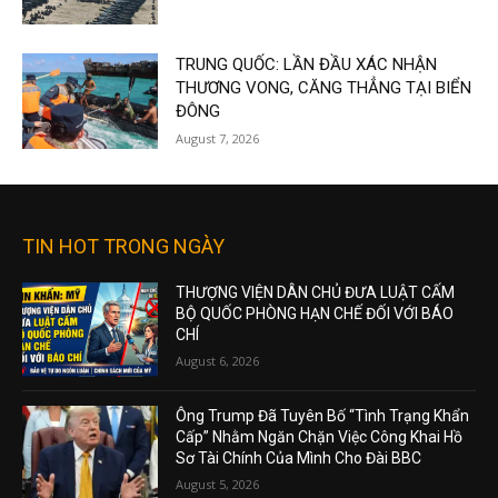
TRUNG QUỐC: LẦN ĐẦU XÁC NHẬN
THƯƠNG VONG, CĂNG THẲNG TẠI BIỂN
ĐÔNG
August 7, 2026
TIN HOT TRONG NGÀY
THƯỢNG VIỆN DÂN CHỦ ĐƯA LUẬT CẤM
BỘ QUỐC PHÒNG HẠN CHẾ ĐỐI VỚI BÁO
CHÍ
August 6, 2026
Ông Trump Đã Tuyên Bố “Tình Trạng Khẩn
Cấp” Nhằm Ngăn Chặn Việc Công Khai Hồ
Sơ Tài Chính Của Mình Cho Đài BBC
August 5, 2026