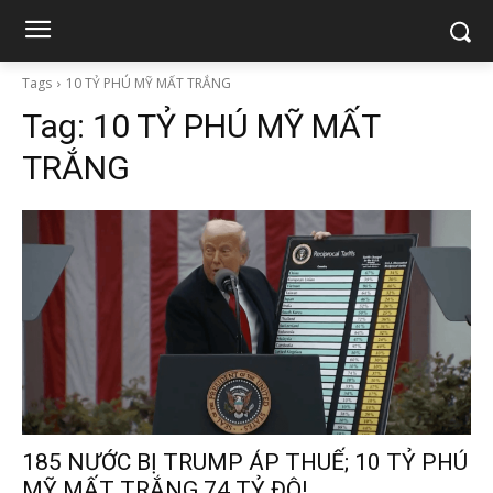
Tags
10 TỶ PHÚ MỸ MẤT TRẮNG
Tag:
10 TỶ PHÚ MỸ MẤT
TRẮNG
185 NƯỚC BỊ TRUMP ÁP THUẾ; 10 TỶ PHÚ
MỸ MẤT TRẮNG 74 TỶ ĐÔ!