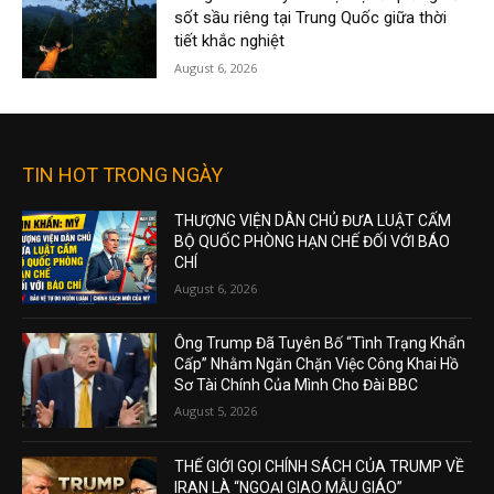
sốt sầu riêng tại Trung Quốc giữa thời
tiết khắc nghiệt
August 6, 2026
TIN HOT TRONG NGÀY
THƯỢNG VIỆN DÂN CHỦ ĐƯA LUẬT CẤM
BỘ QUỐC PHÒNG HẠN CHẾ ĐỐI VỚI BÁO
CHÍ
August 6, 2026
Ông Trump Đã Tuyên Bố “Tình Trạng Khẩn
Cấp” Nhằm Ngăn Chặn Việc Công Khai Hồ
Sơ Tài Chính Của Mình Cho Đài BBC
August 5, 2026
THẾ GIỚI GỌI CHÍNH SÁCH CỦA TRUMP VỀ
IRAN LÀ “NGOẠI GIAO MẪU GIÁO”