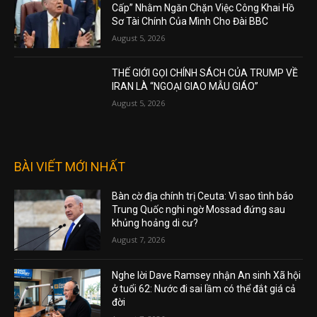
Cấp” Nhằm Ngăn Chặn Việc Công Khai Hồ
Sơ Tài Chính Của Mình Cho Đài BBC
August 5, 2026
THẾ GIỚI GỌI CHÍNH SÁCH CỦA TRUMP VỀ
IRAN LÀ “NGOẠI GIAO MẪU GIÁO”
August 5, 2026
BÀI VIẾT MỚI NHẤT
Bàn cờ địa chính trị Ceuta: Vì sao tình báo
Trung Quốc nghi ngờ Mossad đứng sau
khủng hoảng di cư?
August 7, 2026
Nghe lời Dave Ramsey nhận An sinh Xã hội
ở tuổi 62: Nước đi sai lầm có thể đắt giá cả
đời