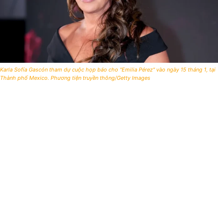
Karla Sofía Gascón tham dự cuộc họp báo cho "Emilia Pérez" vào ngày 15 tháng 1, tại
Thành phố Mexico. Phương tiện truyền thông/Getty Images