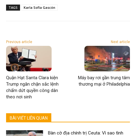
TAGS
Karla Sofía Gascón
Previous article
Next article
Quận Hạt Santa Clara kiện
Máy bay rơi gần trung tâm
Trump ngăn chặn sắc lệnh
thương mại ở Philadelphia
chấm dứt quyền công dân
theo nơi sinh
BÀI VIẾT LIÊN QUAN
Bàn cờ địa chính trị Ceuta: Vì sao tình