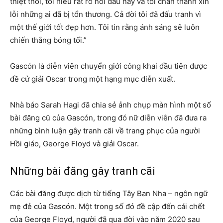
thiệt thòi, tôi hiểu rất rõ nỗi đau này và tôi chân thành xin
lỗi những ai đã bị tổn thương. Cả đời tôi đã đấu tranh vì
một thế giới tốt đẹp hơn. Tôi tin rằng ánh sáng sẽ luôn
chiến thắng bóng tối.”
Gascón là diễn viên chuyển giới công khai đầu tiên được
đề cử giải Oscar trong một hạng mục diễn xuất.
Nhà báo Sarah Hagi đã chia sẻ ảnh chụp màn hình một số
bài đăng cũ của Gascón, trong đó nữ diễn viên đã đưa ra
những bình luận gây tranh cãi về trang phục của người
Hồi giáo, George Floyd và giải Oscar.
Những bài đăng gây tranh cãi
Các bài đăng được dịch từ tiếng Tây Ban Nha – ngôn ngữ
mẹ đẻ của Gascón. Một trong số đó đề cập đến cái chết
của George Floyd, người đã qua đời vào năm 2020 sau