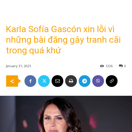
Karla Sofía Gascón xin lỗi vì
những bài đăng gây tranh cãi
trong quá khứ
January 31, 2025
1236
0