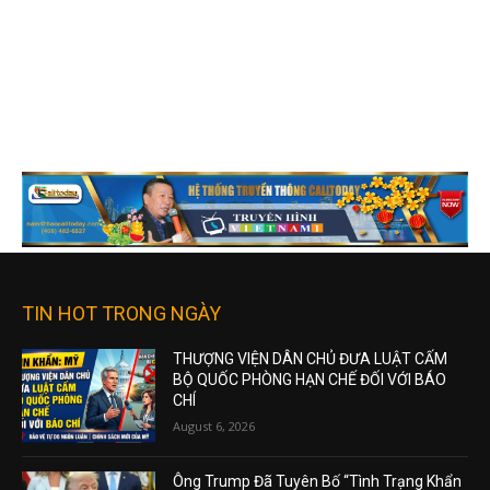
TIN HOT TRONG NGÀY
THƯỢNG VIỆN DÂN CHỦ ĐƯA LUẬT CẤM
BỘ QUỐC PHÒNG HẠN CHẾ ĐỐI VỚI BÁO
CHÍ
August 6, 2026
Ông Trump Đã Tuyên Bố “Tình Trạng Khẩn