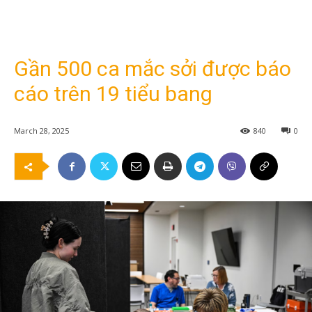
Gần 500 ca mắc sởi được báo
cáo trên 19 tiểu bang
March 28, 2025
840
0