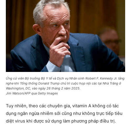
Ứng cử viên Bộ trưởng Bộ Y tế và Dịch vụ Nhân sinh Robert F. Kennedy Jr. lắng
nghe khi Tổng thống Donald Trump chủ trì cuộc họp nội các tại Nhà Trắng ở
Washington, DC, vào ngày 26 tháng 2 năm 2025.
Jim Watson/AFP qua Getty Images
Tuy nhiên, theo các chuyên gia, vitamin A không có tác
dụng ngăn ngừa nhiễm sởi cũng như không trực tiếp tiêu
diệt virus khi được sử dụng làm phương pháp điều trị.