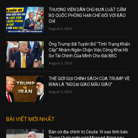
THƯỢNG VIỆN DÂN CHỦ ĐƯA LUẬT CẤM
BỘ QUỐC PHÒNG HẠN CHẾ ĐỐI VỚI BÁO
CHÍ
August 6, 2026
Ông Trump Đã Tuyên Bố “Tình Trạng Khẩn
Cấp” Nhằm Ngăn Chặn Việc Công Khai Hồ
Sơ Tài Chính Của Mình Cho Đài BBC
August 5, 2026
THẾ GIỚI GỌI CHÍNH SÁCH CỦA TRUMP VỀ
IRAN LÀ “NGOẠI GIAO MẪU GIÁO”
August 5, 2026
BÀI VIẾT MỚI NHẤT
Bàn cờ địa chính trị Ceuta: Vì sao tình báo
Trung Quốc nghi ngờ Mossad đứng sau