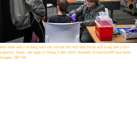
Một nhân viên y tế đang tiêm vắc-xin sởi cho một đứa trẻ tại một trung tâm y tế ở
Lubbock, Texas, vào ngày 27 tháng 2 năm 2025. Ronaldo Schemidt/AFP qua Getty
Images, TẬP TIN