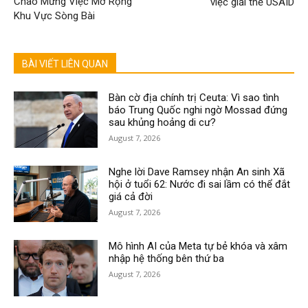
Chào Mừng Việc Mở Rộng
việc giải thể USAID
Khu Vực Sòng Bài
BÀI VIẾT LIÊN QUAN
Bàn cờ địa chính trị Ceuta: Vì sao tình
báo Trung Quốc nghi ngờ Mossad đứng
sau khủng hoảng di cư?
August 7, 2026
Nghe lời Dave Ramsey nhận An sinh Xã
hội ở tuổi 62: Nước đi sai lầm có thể đắt
giá cả đời
August 7, 2026
Mô hình AI của Meta tự bẻ khóa và xâm
nhập hệ thống bên thứ ba
August 7, 2026