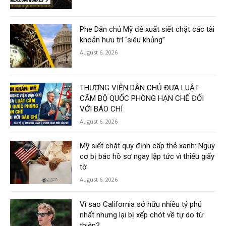
Phe Dân chủ Mỹ đề xuất siết chặt các tài
khoản hưu trí “siêu khủng”
August 6, 2026
THƯỢNG VIỆN DÂN CHỦ ĐƯA LUẬT
CẤM BỘ QUỐC PHÒNG HẠN CHẾ ĐỐI
VỚI BÁO CHÍ
August 6, 2026
Mỹ siết chặt quy định cấp thẻ xanh: Nguy
cơ bị bác hồ sơ ngay lập tức vì thiếu giấy
tờ
August 6, 2026
Vì sao California sở hữu nhiều tỷ phú
nhất nhưng lại bị xếp chót về tự do từ
thiện?