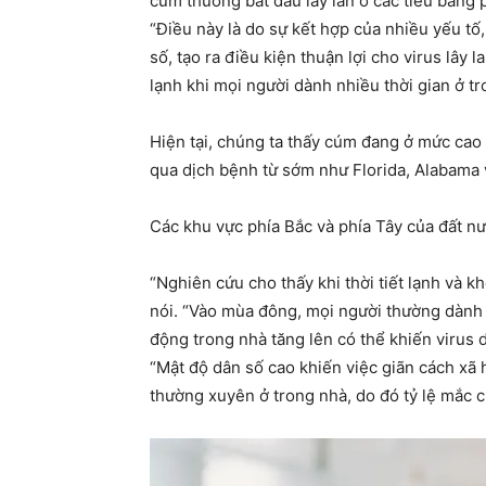
cúm thường bắt đầu lây lan ở các tiểu bang 
“Điều này là do sự kết hợp của nhiều yếu tố,
số, tạo ra điều kiện thuận lợi cho virus l
lạnh khi mọi người dành nhiều thời gian ở tr
Hiện tại, chúng ta thấy cúm đang ở mức cao 
qua dịch bệnh từ sớm như Florida, Alabama 
Các khu vực phía Bắc và phía Tây của đất nướ
“Nghiên cứu cho thấy khi thời tiết lạnh và k
nói. “Vào mùa đông, mọi người thường dành 
động trong nhà tăng lên có thể khiến virus d
“Mật độ dân số cao khiến việc giãn cách xã 
thường xuyên ở trong nhà, do đó tỷ lệ mắc 