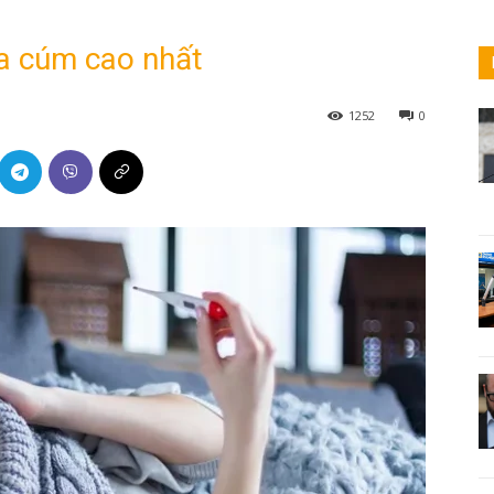
a cúm cao nhất
1252
0