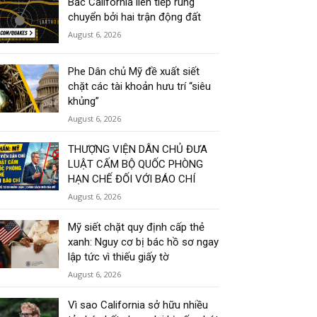
Bắc California liên tiếp rung
chuyển bởi hai trận động đất
August 6, 2026
Phe Dân chủ Mỹ đề xuất siết
chặt các tài khoản hưu trí “siêu
khủng”
August 6, 2026
THƯỢNG VIỆN DÂN CHỦ ĐƯA
LUẬT CẤM BỘ QUỐC PHÒNG
HẠN CHẾ ĐỐI VỚI BÁO CHÍ
August 6, 2026
Mỹ siết chặt quy định cấp thẻ
xanh: Nguy cơ bị bác hồ sơ ngay
lập tức vì thiếu giấy tờ
August 6, 2026
Vì sao California sở hữu nhiều