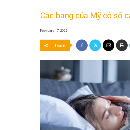
Các bang của Mỹ có số c
February 17, 2025
Share