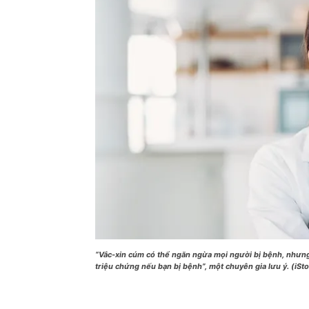
“Vắc-xin cúm có thể ngăn ngừa mọi người bị bệnh, nhưn
triệu chứng nếu bạn bị bệnh”, một chuyên gia lưu ý. (iSt