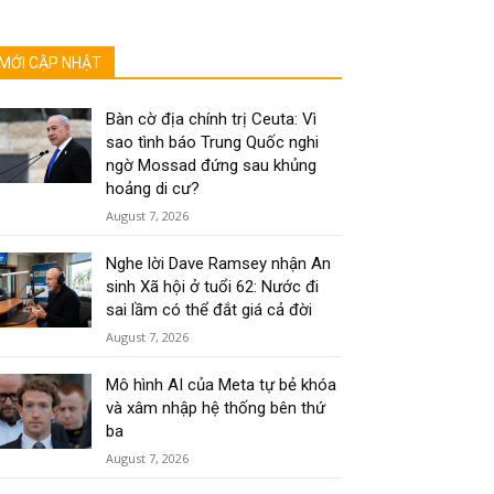
MỚI CẬP NHẬT
Bàn cờ địa chính trị Ceuta: Vì
sao tình báo Trung Quốc nghi
ngờ Mossad đứng sau khủng
hoảng di cư?
August 7, 2026
Nghe lời Dave Ramsey nhận An
sinh Xã hội ở tuổi 62: Nước đi
sai lầm có thể đắt giá cả đời
August 7, 2026
Mô hình AI của Meta tự bẻ khóa
và xâm nhập hệ thống bên thứ
ba
August 7, 2026