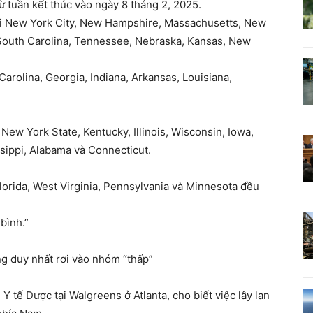
ừ tuần kết thúc vào ngày 8 tháng 2, 2025.
ại New York City, New Hampshire, Massachusetts, New
, South Carolina, Tennessee, Nebraska, Kansas, New
Carolina, Georgia, Indiana, Arkansas, Louisiana,
 New York State, Kentucky, Illinois, Wisconsin, Iowa,
ssippi, Alabama và Connecticut.
orida, West Virginia, Pennsylvania và Minnesota đều
bình.”
ng duy nhất rơi vào nhóm “thấp”
 Y tế Dược tại Walgreens ở Atlanta, cho biết việc lây lan