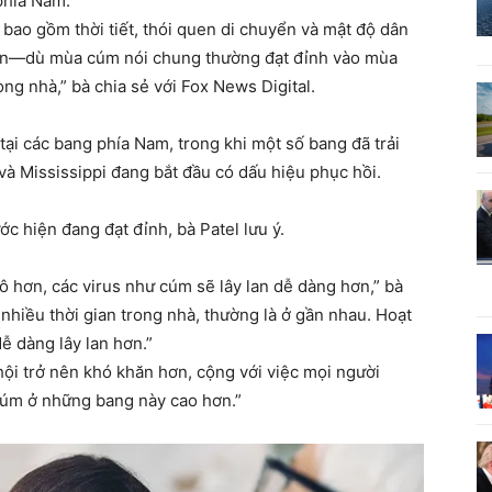
phía Nam.
 bao gồm thời tiết, thói quen di chuyển và mật độ dân
ây lan—dù mùa cúm nói chung thường đạt đỉnh vào mùa
ong nhà,” bà chia sẻ với Fox News Digital.
tại các bang phía Nam, trong khi một số bang đã trải
và Mississippi đang bắt đầu có dấu hiệu phục hồi.
c hiện đang đạt đỉnh, bà Patel lưu ý.
hô hơn, các virus như cúm sẽ lây lan dễ dàng hơn,” bà
nhiều thời gian trong nhà, thường là ở gần nhau. Hoạt
ễ dàng lây lan hơn.”
hội trở nên khó khăn hơn, cộng với việc mọi người
cúm ở những bang này cao hơn.”