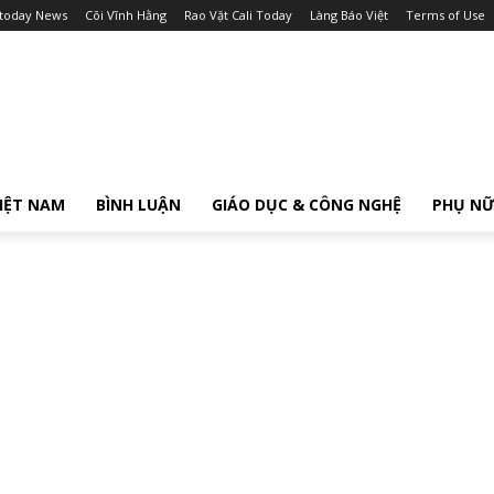
itoday News
Cõi Vĩnh Hằng
Rao Vặt Cali Today
Làng Báo Việt
Terms of Use
IỆT NAM
BÌNH LUẬN
GIÁO DỤC & CÔNG NGHỆ
PHỤ N