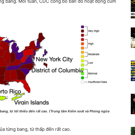
từng bang. Mỗi tuần, CDC công bố bản đồ hoạt động cúm
ang, từ tối thiểu đến rất cao. (Trung tâm Kiểm soát và Phòng ngừa
a từng bang, từ thấp đến rất cao.