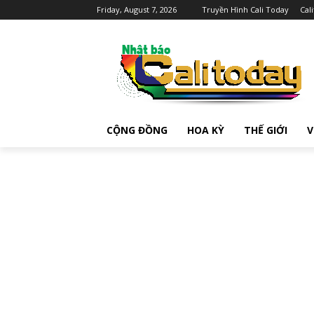
Friday, August 7, 2026
Truyền Hình Cali Today
Cal
CỘNG ĐỒNG
HOA KỲ
THẾ GIỚI
V