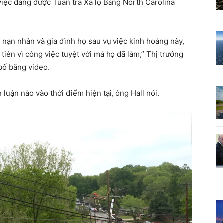
iệc đang được Tuần tra Xa lộ Bang North Carolina
c nạn nhân và gia đình họ sau vụ việc kinh hoàng này,
tiên vì công việc tuyệt vời mà họ đã làm,” Thị trưởng
 bố bằng video.
luận nào vào thời điểm hiện tại, ông Hall nói.