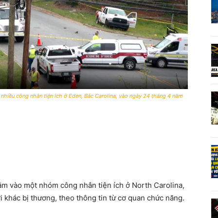
 nhiều công nhân tiện ích ở Eden, Bắc Carolina, vào ngày 24 tháng 4 năm
đâm vào một nhóm công nhân tiện ích ở North Carolina,
 khác bị thương, theo thông tin từ cơ quan chức năng.