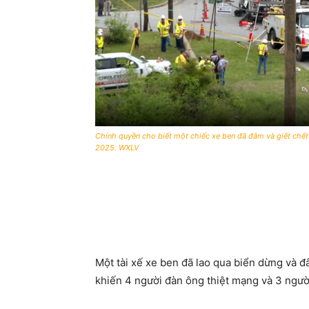
Chính quyền cho biết một chiếc xe ben đã đâm và giết chết
2025. WXLV
Một tài xế xe ben đã lao qua biển dừng và 
khiến 4 người đàn ông thiệt mạng và 3 người