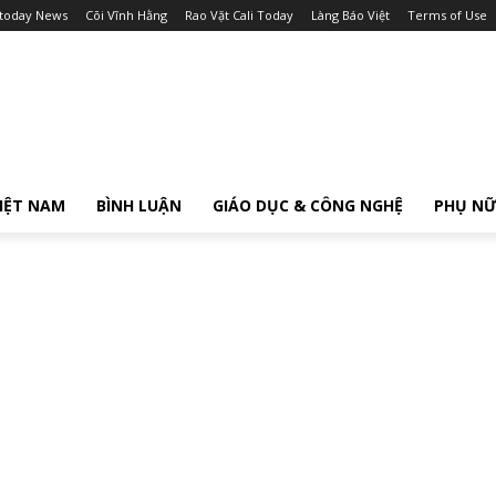
itoday News
Cõi Vĩnh Hằng
Rao Vặt Cali Today
Làng Báo Việt
Terms of Use
IỆT NAM
BÌNH LUẬN
GIÁO DỤC & CÔNG NGHỆ
PHỤ N