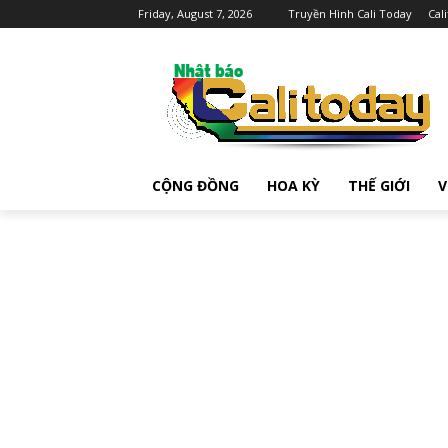
Friday, August 7, 2026
Truyền Hình Cali Today
Cal
CỘNG ĐỒNG
HOA KỲ
THẾ GIỚI
V