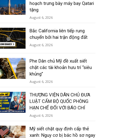
hoạch trưng bày máy bay Qatari
tặng
August 6, 2026
Bắc California liên tiếp rung
chuyển bởi hai trận động đất
August 6, 2026
Phe Dân chủ Mỹ đề xuất siết
chặt các tài khoản hưu trí “siêu
khủng”
August 6, 2026
THƯỢNG VIỆN DÂN CHỦ ĐƯA
LUẬT CẤM BỘ QUỐC PHÒNG
HẠN CHẾ ĐỐI VỚI BÁO CHÍ
August 6, 2026
Mỹ siết chặt quy định cấp thẻ
xanh: Nguy cơ bị bác hồ sơ ngay