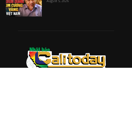
August 5, 2026
ABOUT US
Trang web
baocalitoday.com
là sản phẩm của Hệ Thống
Truyền Thông Cali Today
Tòa soạn: 1310 Tully Road #109, San Jose, CA 95122