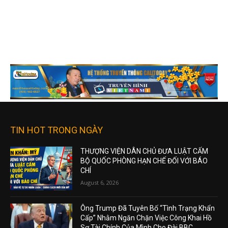
TIN HOT TRONG NGÀY
THƯỢNG VIỆN DÂN CHỦ ĐƯA LUẬT CẤM
BỘ QUỐC PHÒNG HẠN CHẾ ĐỐI VỚI BÁO
CHÍ
August 6, 2026
Ông Trump Đã Tuyên Bố “Tình Trạng Khẩn
Cấp” Nhằm Ngăn Chặn Việc Công Khai Hồ
Sơ Tài Chính Của Mình Cho Đài BBC