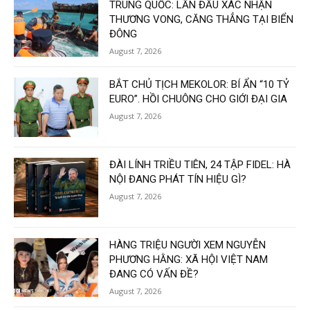
TRUNG QUỐC: LẦN ĐẦU XÁC NHẬN
THƯƠNG VONG, CĂNG THẲNG TẠI BIỂN
ĐÔNG
August 7, 2026
BẮT CHỦ TỊCH MEKOLOR: BÍ ẨN “10 TỶ
EURO”. HỒI CHUÔNG CHO GIỚI ĐẠI GIA
August 7, 2026
ĐÀI LÍNH TRIỀU TIÊN, 24 TẬP FIDEL: HÀ
NỘI ĐANG PHÁT TÍN HIỆU GÌ?
August 7, 2026
HÀNG TRIỆU NGƯỜI XEM NGUYỄN
PHƯƠNG HẰNG: XÃ HỘI VIỆT NAM
ĐANG CÓ VẤN ĐỀ?
August 7, 2026