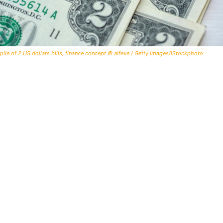
pile of 2 US dollars bills, finance concept © alfexe / Getty Images/iStockphoto