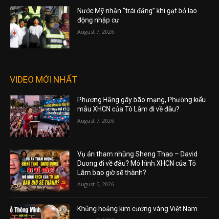
Nước Mỹ nhận “trái đắng” khi gạt bỏ lao
động nhập cư
August 7, 2026
VIDEO MỚI NHẤT
Phương Hằng gây bão mạng, Phường kiểu
mẫu XHCN của Tô Lâm đi về đâu?
August 7, 2026
Vụ án tham nhũng Sheng Thao – David
Duong đi về đâu? Mô hình XHCN của Tô
Lâm bao giờ sẽ thành?
August 5, 2026
Khủng hoảng kim cương vàng Việt Nam