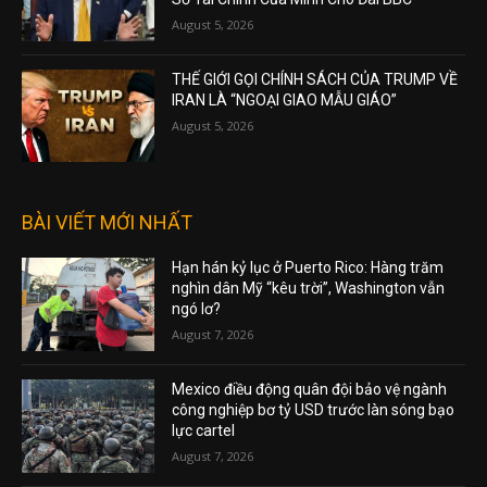
August 5, 2026
THẾ GIỚI GỌI CHÍNH SÁCH CỦA TRUMP VỀ
IRAN LÀ “NGOẠI GIAO MẪU GIÁO”
August 5, 2026
BÀI VIẾT MỚI NHẤT
Hạn hán kỷ lục ở Puerto Rico: Hàng trăm
nghìn dân Mỹ “kêu trời”, Washington vẫn
ngó lơ?
August 7, 2026
Mexico điều động quân đội bảo vệ ngành
công nghiệp bơ tỷ USD trước làn sóng bạo
lực cartel
August 7, 2026