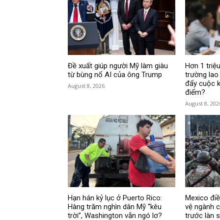
Đề xuất giúp người Mỹ làm giàu
Hơn 1 triệu
từ bùng nổ AI của ông Trump
trường lao
đẩy cuộc k
August 8, 2026
điểm?
August 8, 202
Hạn hán kỷ lục ở Puerto Rico:
Mexico đi
Hàng trăm nghìn dân Mỹ “kêu
vệ ngành c
trời”, Washington vẫn ngó lơ?
trước làn 