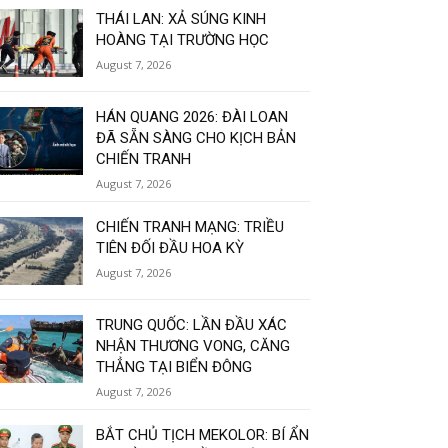
THÁI LAN: XẢ SÚNG KINH
HOÀNG TẠI TRƯỜNG HỌC
August 7, 2026
HÁN QUANG 2026: ĐÀI LOAN
ĐÃ SẴN SÀNG CHO KỊCH BẢN
CHIẾN TRANH
August 7, 2026
CHIẾN TRANH MẠNG: TRIỀU
TIÊN ĐỐI ĐẦU HOA KỲ
August 7, 2026
TRUNG QUỐC: LẦN ĐẦU XÁC
NHẬN THƯƠNG VONG, CĂNG
THẲNG TẠI BIỂN ĐÔNG
August 7, 2026
BẮT CHỦ TỊCH MEKOLOR: BÍ ẨN