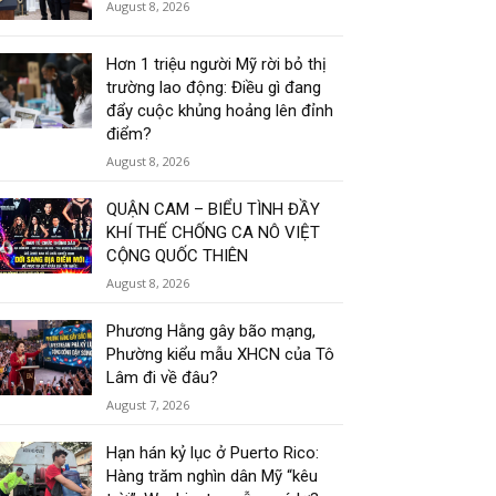
August 8, 2026
Hơn 1 triệu người Mỹ rời bỏ thị
trường lao động: Điều gì đang
đẩy cuộc khủng hoảng lên đỉnh
điểm?
August 8, 2026
QUẬN CAM – BIỂU TÌNH ĐẦY
KHÍ THẾ CHỐNG CA NÔ VIỆT
CỘNG QUỐC THIÊN
August 8, 2026
Phương Hằng gây bão mạng,
Phường kiểu mẫu XHCN của Tô
Lâm đi về đâu?
August 7, 2026
Hạn hán kỷ lục ở Puerto Rico:
Hàng trăm nghìn dân Mỹ “kêu