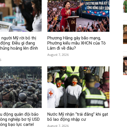
 người Mỹ rời bỏ thị
Phương Hằng gây bão mạng,
 động: Điều gì đang
Phường kiểu mẫu XHCN của Tô
hủng hoảng lên đỉnh
Lâm đi về đâu?
August 7, 2026
6
ều động quân đội bảo
Nước Mỹ nhận “trái đắng” khi gạt
ông nghiệp bơ tỷ USD
bỏ lao động nhập cư
sóng bạo lực cartel
August 7, 2026