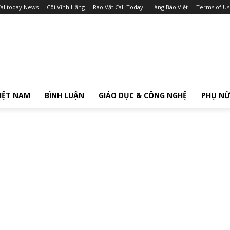
alitoday News
Cõi Vĩnh Hằng
Rao Vặt Cali Today
Làng Báo Việt
Terms of Us
IỆT NAM
BÌNH LUẬN
GIÁO DỤC & CÔNG NGHỆ
PHỤ N