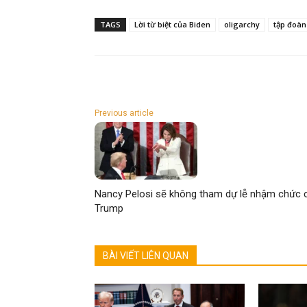
TAGS
Lời từ biệt của Biden
oligarchy
tập đoàn
Previous article
Nancy Pelosi sẽ không tham dự lễ nhậm chức 
Trump
BÀI VIẾT LIÊN QUAN