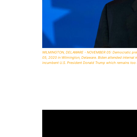
WILMINGTON, DELAWARE - NOVEMBER 05: Democratic presid
05, 2020 in Wilmington, Delaware. Biden attended internal me
incumbent U.S. President Donald Trump which remains too c