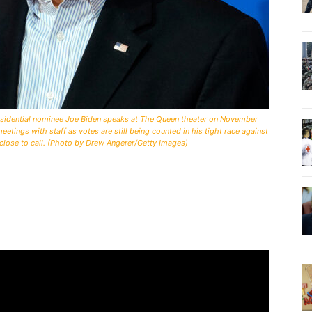
ential nominee Joe Biden speaks at The Queen theater on November
etings with staff as votes are still being counted in his tight race against
lose to call. (Photo by Drew Angerer/Getty Images)