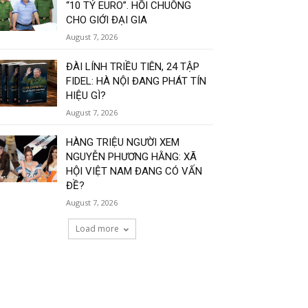
“10 TỶ EURO”. HỒI CHUÔNG
CHO GIỚI ĐẠI GIA
August 7, 2026
ĐÀI LÍNH TRIỀU TIÊN, 24 TẬP
FIDEL: HÀ NỘI ĐANG PHÁT TÍN
HIỆU GÌ?
August 7, 2026
HÀNG TRIỆU NGƯỜI XEM
NGUYỄN PHƯƠNG HẰNG: XÃ
HỘI VIỆT NAM ĐANG CÓ VẤN
ĐỀ?
August 7, 2026
Load more