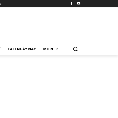
e
Ữ
CALI NGÀY NAY
MORE