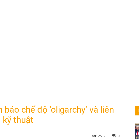
 báo chế độ ‘oligarchy’ và liên
 kỹ thuật
2592
0