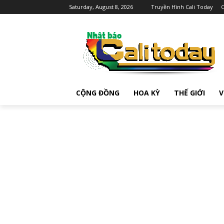
Saturday, August 8, 2026
Truyền Hình Cali Today
C
CỘNG ĐỒNG
HOA KỲ
THẾ GIỚI
V