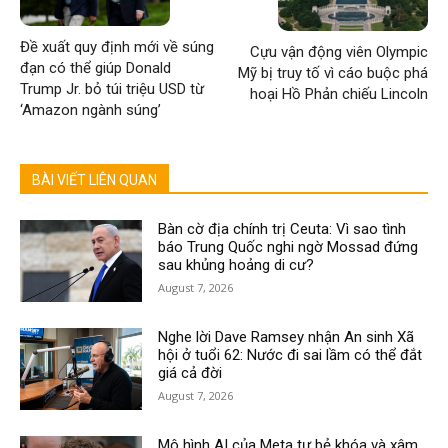
Đề xuất quy định mới về súng
Cựu vận động viên Olympic
đạn có thể giúp Donald
Mỹ bị truy tố vì cáo buộc phá
Trump Jr. bỏ túi triệu USD từ
hoại Hồ Phản chiếu Lincoln
‘Amazon ngành súng’
BÀI VIẾT LIÊN QUAN
Bàn cờ địa chính trị Ceuta: Vì sao tình
báo Trung Quốc nghi ngờ Mossad đứng
sau khủng hoảng di cư?
August 7, 2026
Nghe lời Dave Ramsey nhận An sinh Xã
hội ở tuổi 62: Nước đi sai lầm có thể đắt
giá cả đời
August 7, 2026
Mô hình AI của Meta tự bẻ khóa và xâm