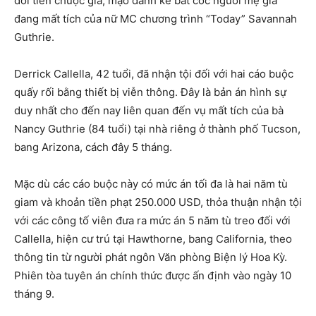
đòi tiền chuộc giả, mạo danh kẻ bắt cóc người mẹ già
đang mất tích của nữ MC chương trình “Today” Savannah
Guthrie.
Derrick Callella, 42 tuổi, đã nhận tội đối với hai cáo buộc
quấy rối bằng thiết bị viễn thông. Đây là bản án hình sự
duy nhất cho đến nay liên quan đến vụ mất tích của bà
Nancy Guthrie (84 tuổi) tại nhà riêng ở thành phố Tucson,
bang Arizona, cách đây 5 tháng.
Mặc dù các cáo buộc này có mức án tối đa là hai năm tù
giam và khoản tiền phạt 250.000 USD, thỏa thuận nhận tội
với các công tố viên đưa ra mức án 5 năm tù treo đối với
Callella, hiện cư trú tại Hawthorne, bang California, theo
thông tin từ người phát ngôn Văn phòng Biện lý Hoa Kỳ.
Phiên tòa tuyên án chính thức được ấn định vào ngày 10
tháng 9.