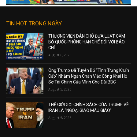
TIN HOT TRONG NGÀY
THƯỢNG VIỆN DÂN CHỦ ĐƯA LUẬT CẤM
BỘ QUỐC PHÒNG HẠN CHẾ ĐỐI VỚI BÁO
CHÍ
August 6, 2026
Ông Trump Đã Tuyên Bố “Tình Trạng Khẩn
Cấp” Nhằm Ngăn Chặn Việc Công Khai Hồ
Sơ Tài Chính Của Mình Cho Đài BBC
August 5, 2026
THẾ GIỚI GỌI CHÍNH SÁCH CỦA TRUMP VỀ
IRAN LÀ “NGOẠI GIAO MẪU GIÁO”
August 5, 2026