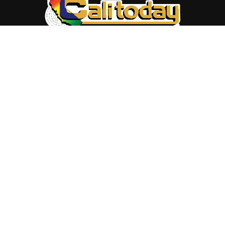
ABOUT US
Trang web
baocalitoday.com
là sản phẩm của Hệ Thống
Truyền Thông Cali Today
Tòa soạn: 1310 Tully Road #109, San Jose, CA 95122
Tel: (408) 482-6527
Contact us:
nam@baocalitoday.com
FOLLOW US