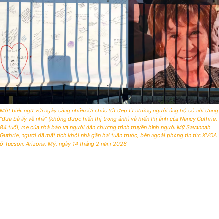
Một biểu ngữ với ngày càng nhiều lời chúc tốt đẹp từ những người ủng hộ có nội dung
"đưa bà ấy về nhà" (không được hiển thị trong ảnh) và hiển thị ảnh của Nancy Guthrie,
84 tuổi, mẹ của nhà báo và người dẫn chương trình truyền hình người Mỹ Savannah
Guthrie, người đã mất tích khỏi nhà gần hai tuần trước, bên ngoài phòng tin tức KVOA
ở Tucson, Arizona, Mỹ, ngày 14 tháng 2 năm 2026