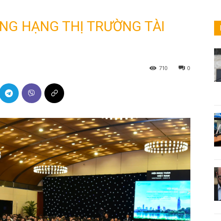
NG HẠNG THỊ TRƯỜNG TÀI
710
0