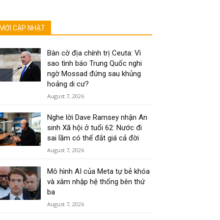
MỚI CẬP NHẬT
Bàn cờ địa chính trị Ceuta: Vì
sao tình báo Trung Quốc nghi
ngờ Mossad đứng sau khủng
hoảng di cư?
August 7, 2026
Nghe lời Dave Ramsey nhận An
sinh Xã hội ở tuổi 62: Nước đi
sai lầm có thể đắt giá cả đời
August 7, 2026
Mô hình AI của Meta tự bẻ khóa
và xâm nhập hệ thống bên thứ
ba
August 7, 2026