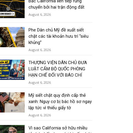
Bắc California liên tiếp rung
chuyển bởi hai trận động đất
August 6, 2026
Phe Dân chủ Mỹ đề xuất siết
chặt các tài khoản hưu trí “siêu
khủng”
August 6, 2026
THƯỢNG VIỆN DÂN CHỦ ĐƯA
LUẬT CẤM BỘ QUỐC PHÒNG
HẠN CHẾ ĐỐI VỚI BÁO CHÍ
August 6, 2026
Mỹ siết chặt quy định cấp thẻ
xanh: Nguy cơ bị bác hồ sơ ngay
lập tức vì thiếu giấy tờ
August 6, 2026
Vì sao California sở hữu nhiều