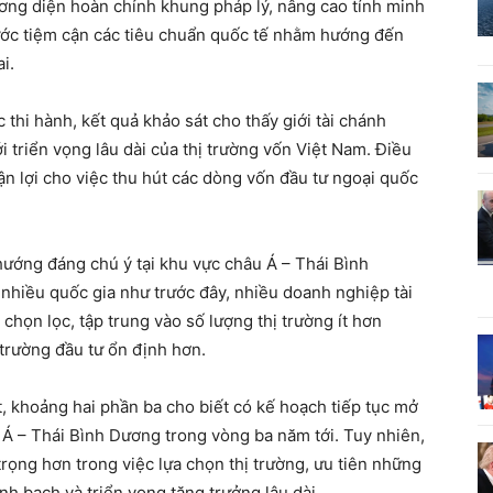
hương diện hoàn chỉnh khung pháp lý, nâng cao tính minh
bước tiệm cận các tiêu chuẩn quốc tế nhằm hướng đến
i.
 thi hành, kết quả khảo sát cho thấy giới tài chánh
i triển vọng lâu dài của thị trường vốn Việt Nam. Điều
n lợi cho việc thu hút các dòng vốn đầu tư ngoại quốc
ướng đáng chú ý tại khu vực châu Á – Thái Bình
nhiều quốc gia như trước đây, nhiều doanh nghiệp tài
họn lọc, tập trung vào số lượng thị trường ít hơn
trường đầu tư ổn định hơn.
 khoảng hai phần ba cho biết có kế hoạch tiếp tục mở
 Á – Thái Bình Dương trong vòng ba năm tới. Tuy nhiên,
ọng hơn trong việc lựa chọn thị trường, ưu tiên những
nh bạch và triển vọng tăng trưởng lâu dài.