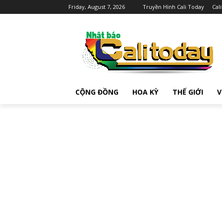
Friday, August 7, 2026
Truyền Hình Cali Today
Cal
CỘNG ĐỒNG
HOA KỲ
THẾ GIỚI
V