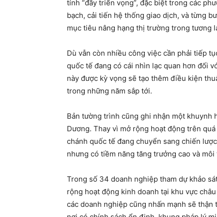
tính “đầy triển vọng”, đặc biệt trong các p
bạch, cải tiến hệ thống giao dịch, và từng 
mục tiêu nâng hạng thị trường trong tương la
Dù vẫn còn nhiều công việc cần phải tiếp tục
quốc tế đang có cái nhìn lạc quan hơn đối vớ
này được kỳ vọng sẽ tạo thêm điều kiện thuậ
trong những năm sắp tới.
Bản tường trình cũng ghi nhận một khuynh h
Dương. Thay vì mở rộng hoạt động trên quá 
chánh quốc tế đang chuyển sang chiến lược c
nhưng có tiềm năng tăng trưởng cao và môi 
Trong số 34 doanh nghiệp tham dự khảo sát,
rộng hoạt động kinh doanh tại khu vực châu
các doanh nghiệp cũng nhấn mạnh sẽ thận tr
nơi có chính sách ổn định, khung pháp lý mi