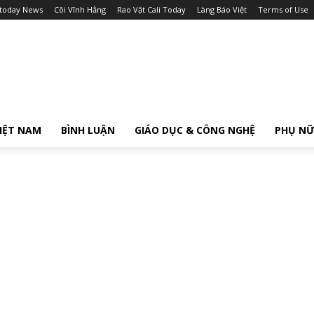
itoday News
Cõi Vĩnh Hằng
Rao Vặt Cali Today
Làng Báo Việt
Terms of Use
IỆT NAM
BÌNH LUẬN
GIÁO DỤC & CÔNG NGHỆ
PHỤ N