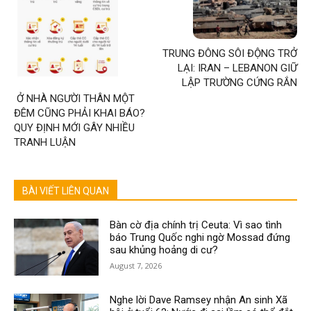
TRUNG ĐÔNG SÔI ĐỘNG TRỞ
LẠI: IRAN – LEBANON GIỮ
LẬP TRƯỜNG CỨNG RẮN
Ở NHÀ NGƯỜI THÂN MỘT
ĐÊM CŨNG PHẢI KHAI BÁO?
QUY ĐỊNH MỚI GÂY NHIỀU
TRANH LUẬN
BÀI VIẾT LIÊN QUAN
Bàn cờ địa chính trị Ceuta: Vì sao tình
báo Trung Quốc nghi ngờ Mossad đứng
sau khủng hoảng di cư?
August 7, 2026
Nghe lời Dave Ramsey nhận An sinh Xã