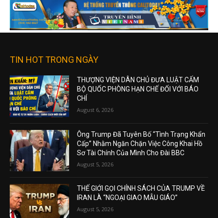
TIN HOT TRONG NGÀY
THƯỢNG VIỆN DÂN CHỦ ĐƯA LUẬT CẤM
BỘ QUỐC PHÒNG HẠN CHẾ ĐỐI VỚI BÁO
CHÍ
August 6, 2026
Ông Trump Đã Tuyên Bố “Tình Trạng Khẩn
Cấp” Nhằm Ngăn Chặn Việc Công Khai Hồ
Sơ Tài Chính Của Mình Cho Đài BBC
August 5, 2026
THẾ GIỚI GỌI CHÍNH SÁCH CỦA TRUMP VỀ