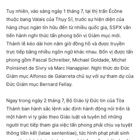
Tuy nhiên, vào sáng ngày 1 tháng 7, tại thị trấn Écône
thuộc bang Valais của Thụy Sĩ, trước sự hiện diện của
hàng chục ngàn tín hữu đến từ nhiều quốc gia, SSPX vẫn
tiến hành nghi thức tấn phong bốn vị Giám mục mới.
Thánh lễ kéo dài hơn năm giờ đồng hồ và được truyền
trực tiếp bằng nhiều ngôn ngữ khác nhau. Bốn vị được tấn
phong gồm Pascal Schreiber, Michael Goldade, Michel
Poinsinet de Sivry và Marc Hanappier. Nghi thức do Đức
Giám mục Alfonso de Galarreta chủ sự với sự tham dự của
Đức Giám mục Bernard Fellay.
Ngay trong ngày 2 tháng 7, Bộ Giáo lý Đức tin của Tòa
Thánh ban hành sắc lệnh xác định hành động nói trên là
một hành vi ly giáo theo Giáo luật và tuyên bố những
người trực tiếp tham gia việc tấn phong phải chịu vạ tuyệt
thông tiền kết (latae sententiae), tức hình phạt phát sinh