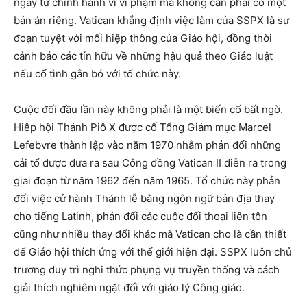
ngay từ chính hành vi vi phạm mà không cần phải có một
bản án riêng. Vatican khẳng định việc làm của SSPX là sự
đoạn tuyệt với mối hiệp thông của Giáo hội, đồng thời
cảnh báo các tín hữu về những hậu quả theo Giáo luật
nếu cố tình gắn bó với tổ chức này.
Cuộc đối đầu lần này không phải là một biến cố bất ngờ.
Hiệp hội Thánh Piô X được cố Tổng Giám mục Marcel
Lefebvre thành lập vào năm 1970 nhằm phản đối những
cải tổ được đưa ra sau Công đồng Vatican II diễn ra trong
giai đoạn từ năm 1962 đến năm 1965. Tổ chức này phản
đối việc cử hành Thánh lễ bằng ngôn ngữ bản địa thay
cho tiếng Latinh, phản đối các cuộc đối thoại liên tôn
cũng như nhiều thay đổi khác mà Vatican cho là cần thiết
để Giáo hội thích ứng với thế giới hiện đại. SSPX luôn chủ
trương duy trì nghi thức phụng vụ truyền thống và cách
giải thích nghiêm ngặt đối với giáo lý Công giáo.