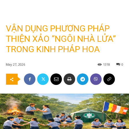
VẬN DỤNG PHƯƠNG PHÁP
THIỆN XẢO “NGÔI NHÀ LỬA”
TRONG KINH PHÁP HOA
May 27, 2026
1318
0