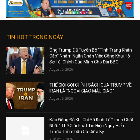
TIN HOT TRONG NGÀY
Ông Trump Đã Tuyên Bố “Tình Trạng Khẩn
Cấp” Nhằm Ngăn Chặn Việc Công Khai Hồ
Sơ Tài Chính Của Mình Cho Đài BBC
August 5, 2026
THẾ GIỚI GỌI CHÍNH SÁCH CỦA TRUMP VỀ
IRAN LÀ “NGOẠI GIAO MẪU GIÁO”
August 5, 2026
Báo Động Đỏ Khi Chỉ Số Kinh Tế “Then Chốt
Nhất” Thế Giới Phát Tín Hiệu Nguy Hiểm
Trước Thềm bầu Cử Giữa Kỳ
August 5, 2026