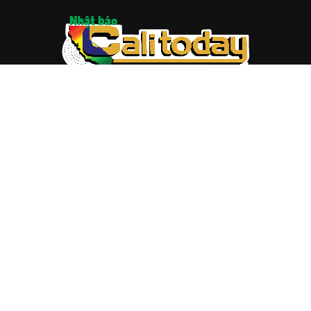
ABOUT US
Trang web
baocalitoday.com
là sản phẩm của Hệ Thống
Truyền Thông Cali Today
Tòa soạn: 1310 Tully Road #109, San Jose, CA 95122
Tel: (408) 482-6527
Contact us:
nam@baocalitoday.com
FOLLOW US