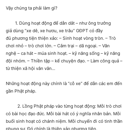
Vậy chúng ta phải làm gì?
1. Dùng hoạt động để dẫn dắt – như ông trưởng
giả dùng “xe dê, xe hươu, xe trâu” GĐPT có đầy
đủ phương tiện thiện xảo: – Sinh hoạt vòng tròn. – Trò
chơi nhỏ – trò chơi lớn. – Cắm trại – dã ngoại. – Văn
nghệ – ca hát – múa sinh hoạt. – kỹ năng sống – kỹ năng
đội nhóm. – Thiền tập – kể chuyện đạo. – Làm công quả –
từ thiện xã hội vân vân…
Những hoạt động này chính là “cỗ xe” để dẫn các em đến
gần Phật pháp.
2. Lồng Phật pháp vào từng hoạt động: Mỗi trò chơi
có bài học đạo đức. Mỗi bài hát có ý nghĩa nhân bản. Mỗi
buổi sinh hoạt có chánh niệm. Mỗi chuyến đi có tinh thần
phụng sự. Đó chính là thiện xảo phương tiện.