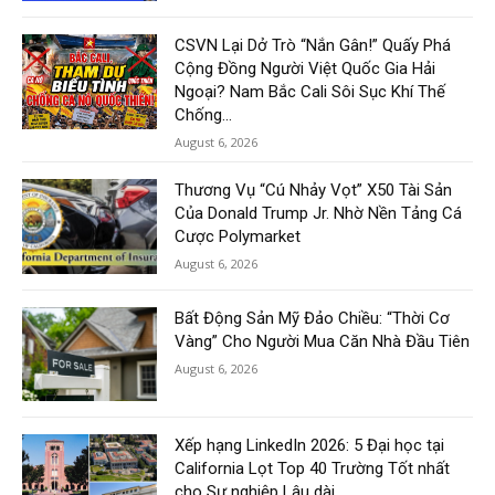
CSVN Lại Dở Trò “Nắn Gân!” Quấy Phá
Cộng Đồng Người Việt Quốc Gia Hải
Ngoại? Nam Bắc Cali Sôi Sục Khí Thế
Chống...
August 6, 2026
Thương Vụ “Cú Nhảy Vọt” X50 Tài Sản
Của Donald Trump Jr. Nhờ Nền Tảng Cá
Cược Polymarket
August 6, 2026
Bất Động Sản Mỹ Đảo Chiều: “Thời Cơ
Vàng” Cho Người Mua Căn Nhà Đầu Tiên
August 6, 2026
Xếp hạng LinkedIn 2026: 5 Đại học tại
California Lọt Top 40 Trường Tốt nhất
cho Sự nghiệp Lâu dài