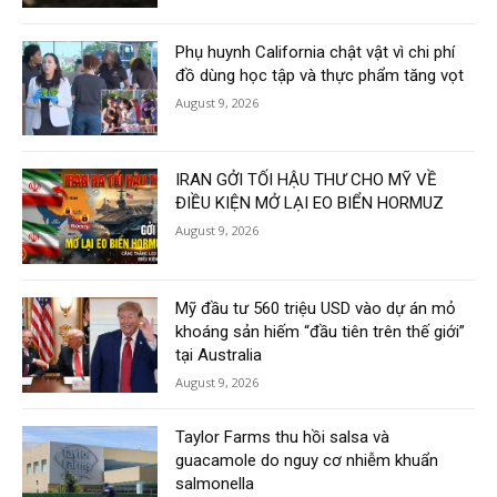
Phụ huynh California chật vật vì chi phí
đồ dùng học tập và thực phẩm tăng vọt
August 9, 2026
IRAN GỞI TỐI HẬU THƯ CHO MỸ VỀ
ĐIỀU KIỆN MỞ LẠI EO BIỂN HORMUZ
August 9, 2026
Mỹ đầu tư 560 triệu USD vào dự án mỏ
khoáng sản hiếm “đầu tiên trên thế giới”
tại Australia
August 9, 2026
Taylor Farms thu hồi salsa và
guacamole do nguy cơ nhiễm khuẩn
salmonella