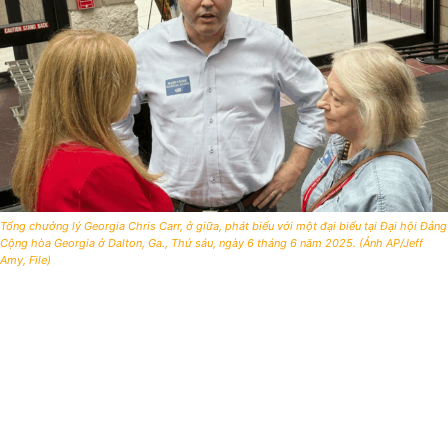
Tổng chưởng lý Georgia Chris Carr, ở giữa, phát biểu với một đại biểu tại Đại hội Đảng
Cộng hòa Georgia ở Dalton, Ga., Thứ sáu, ngày 6 tháng 6 năm 2025. (Ảnh AP/Jeff
Amy, File)