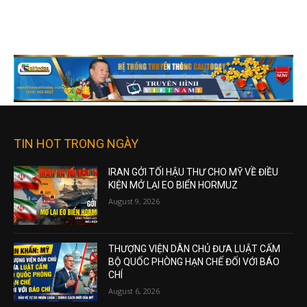
TIN HOT TRONG NGÀY
IRAN GỞI TỐI HẬU THƯ CHO MỸ VỀ ĐIỀU
KIỆN MỞ LẠI EO BIỂN HORMUZ
August 9, 2026
THƯỢNG VIỆN DÂN CHỦ ĐƯA LUẬT CẤM
BỘ QUỐC PHÒNG HẠN CHẾ ĐỐI VỚI BÁO
CHÍ
August 6, 2026