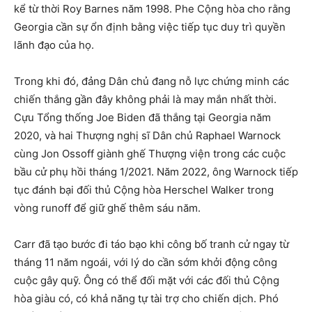
kể từ thời Roy Barnes năm 1998. Phe Cộng hòa cho rằng
Georgia cần sự ổn định bằng việc tiếp tục duy trì quyền
lãnh đạo của họ.
Trong khi đó, đảng Dân chủ đang nỗ lực chứng minh các
chiến thắng gần đây không phải là may mắn nhất thời.
Cựu Tổng thống Joe Biden đã thắng tại Georgia năm
2020, và hai Thượng nghị sĩ Dân chủ Raphael Warnock
cùng Jon Ossoff giành ghế Thượng viện trong các cuộc
bầu cử phụ hồi tháng 1/2021. Năm 2022, ông Warnock tiếp
tục đánh bại đối thủ Cộng hòa Herschel Walker trong
vòng runoff để giữ ghế thêm sáu năm.
Carr đã tạo bước đi táo bạo khi công bố tranh cử ngay từ
tháng 11 năm ngoái, với lý do cần sớm khởi động công
cuộc gây quỹ. Ông có thể đối mặt với các đối thủ Cộng
hòa giàu có, có khả năng tự tài trợ cho chiến dịch. Phó