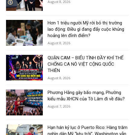
August 8, 2026
Hơn 1 triệu người Mỹ rời bỏ thị trường
lao động: Điều gì đang đẩy cuộc khủng
hoảng lên đỉnh điểm?
August 8, 2026
QUẬN CAM – BIỂU TÌNH ĐẦY KHÍ THẾ
CHỐNG CA NÔ VIỆT CỘNG QUỐC
THIÊN
August 8, 2026
Phương Hằng gây bão mạng, Phường
kiểu mẫu XHCN của Tô Lâm đi về đâu?
August 7, 2026
Hạn hán kỷ lục ở Puerto Rico: Hàng trăm
nghìn dân Mỹ “kêu trời”, Washington vẫn