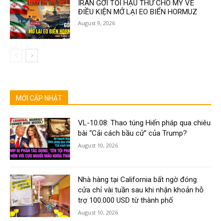
IRAN GỞI TỐI HẬU THƯ CHO MỸ VỀ
ĐIỀU KIỆN MỞ LẠI EO BIỂN HORMUZ
August 9, 2026
MỚI CẬP NHẬT
VL-10.08: Thao túng Hiến pháp qua chiêu
bài “Cải cách bầu cử” của Trump?
August 10, 2026
Nhà hàng tại California bất ngờ đóng
cửa chỉ vài tuần sau khi nhận khoản hỗ
trợ 100.000 USD từ thành phố
August 10, 2026