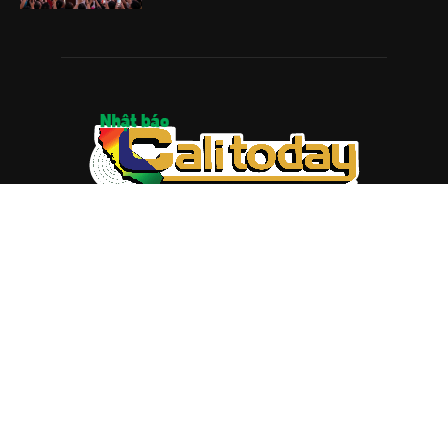
ABOUT US
Trang web
baocalitoday.com
là sản phẩm của Hệ Thống
Truyền Thông Cali Today
Tòa soạn: 1310 Tully Road #109, San Jose, CA 95122
Tel: (408) 482-6527
Contact us:
nam@baocalitoday.com