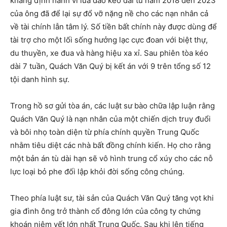
khẳng định hành vi lừa đảo kéo dài từ năm 2018 đến 2023
của ông đã để lại sự đổ vỡ nặng nề cho các nạn nhân cả
về tài chính lẫn tâm lý. Số tiền bất chính này được dùng để
tài trợ cho một lối sống hưởng lạc cực đoan với biệt thự,
du thuyền, xe đua và hàng hiệu xa xỉ. Sau phiên tòa kéo
dài 7 tuần, Quách Văn Quý bị kết án với 9 trên tổng số 12
tội danh hình sự.
Trong hồ sơ gửi tòa án, các luật sư bào chữa lập luận rằng
Quách Văn Quý là nạn nhân của một chiến dịch truy đuổi
và bôi nhọ toàn diện từ phía chính quyền Trung Quốc
nhằm tiêu diệt các nhà bất đồng chính kiến. Họ cho rằng
một bản án tù dài hạn sẽ vô hình trung cổ xúy cho các nỗ
lực loại bỏ phe đối lập khỏi đời sống công chúng.
Theo phía luật sư, tài sản của Quách Văn Quý tăng vọt khi
gia đình ông trở thành cổ đông lớn của công ty chứng
khoán niêm yết lớn nhất Trung Quốc. Sau khi lên tiếng