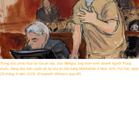
Trong bức phác họa tại tòa án này, Guo Wengui, ông trùm kinh doanh người Trung
Quốc, đang đọc bản tuyên án tại tòa án liên bang Manhattan ở New York, thứ Hai, ngày
29 tháng 6 năm 2026. (Elizabeth Williams qua AP)