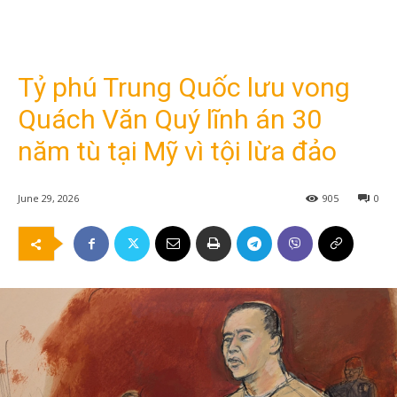
Tỷ phú Trung Quốc lưu vong
Quách Văn Quý lĩnh án 30
năm tù tại Mỹ vì tội lừa đảo
June 29, 2026
905
0