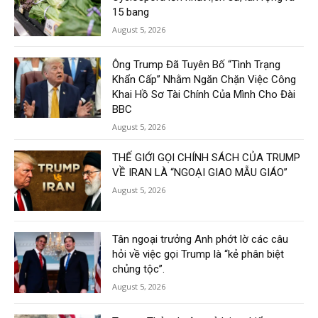
15 bang
August 5, 2026
Ông Trump Đã Tuyên Bố “Tình Trạng
Khẩn Cấp” Nhằm Ngăn Chặn Việc Công
Khai Hồ Sơ Tài Chính Của Mình Cho Đài
BBC
August 5, 2026
THẾ GIỚI GỌI CHÍNH SÁCH CỦA TRUMP
VỀ IRAN LÀ “NGOẠI GIAO MẪU GIÁO”
August 5, 2026
Tân ngoại trưởng Anh phớt lờ các câu
hỏi về việc gọi Trump là “kẻ phân biệt
chủng tộc”.
August 5, 2026