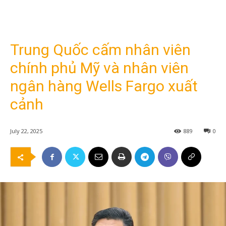
Trung Quốc cấm nhân viên
chính phủ Mỹ và nhân viên
ngân hàng Wells Fargo xuất
cảnh
July 22, 2025
889
0