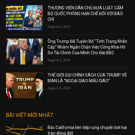
THƯỢNG VIỆN DÂN CHỦ ĐƯA LUẬT CẤM
BỘ QUỐC PHÒNG HẠN CHẾ ĐỐI VỚI BÁO
CHÍ
August 6, 2026
Ông Trump Đã Tuyên Bố “Tình Trạng Khẩn
Cấp” Nhằm Ngăn Chặn Việc Công Khai Hồ
Sơ Tài Chính Của Mình Cho Đài BBC
August 5, 2026
THẾ GIỚI GỌI CHÍNH SÁCH CỦA TRUMP VỀ
IRAN LÀ “NGOẠI GIAO MẪU GIÁO”
August 5, 2026
BÀI VIẾT MỚI NHẤT
Bắc California liên tiếp rung chuyển bởi hai
trận động đất