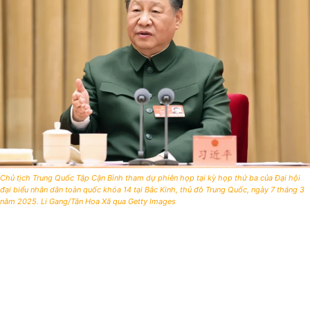
Chủ tịch Trung Quốc Tập Cận Bình tham dự phiên họp tại kỳ họp thứ ba của Đại hội
đại biểu nhân dân toàn quốc khóa 14 tại Bắc Kinh, thủ đô Trung Quốc, ngày 7 tháng 3
năm 2025. Li Gang/Tân Hoa Xã qua Getty Images