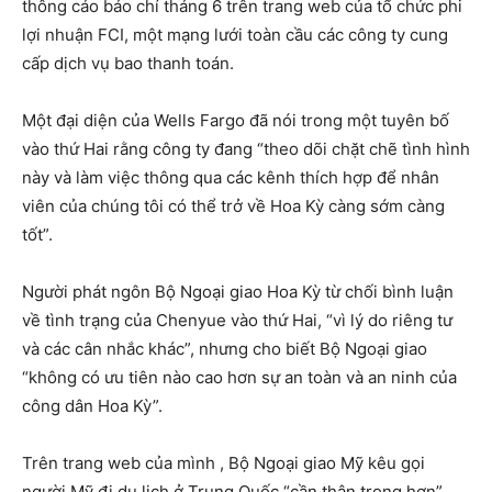
thông cáo báo chí tháng 6 trên trang web của tổ chức phi
lợi nhuận FCI, một mạng lưới toàn cầu các công ty cung
cấp dịch vụ bao thanh toán.
Một đại diện của Wells Fargo đã nói trong một tuyên bố
vào thứ Hai rằng công ty đang “theo dõi chặt chẽ tình hình
này và làm việc thông qua các kênh thích hợp để nhân
viên của chúng tôi có thể trở về Hoa Kỳ càng sớm càng
tốt”.
Người phát ngôn Bộ Ngoại giao Hoa Kỳ từ chối bình luận
về tình trạng của Chenyue vào thứ Hai, “vì lý do riêng tư
và các cân nhắc khác”, nhưng cho biết Bộ Ngoại giao
“không có ưu tiên nào cao hơn sự an toàn và an ninh của
công dân Hoa Kỳ”.
Trên trang web của mình , Bộ Ngoại giao Mỹ kêu gọi
người Mỹ đi du lịch ở Trung Quốc “cần thận trọng hơn”,