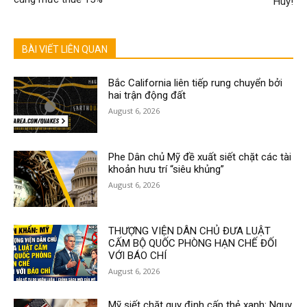
Huy!
BÀI VIẾT LIÊN QUAN
Bắc California liên tiếp rung chuyển bởi
hai trận động đất
August 6, 2026
Phe Dân chủ Mỹ đề xuất siết chặt các tài
khoản hưu trí “siêu khủng”
August 6, 2026
THƯỢNG VIỆN DÂN CHỦ ĐƯA LUẬT
CẤM BỘ QUỐC PHÒNG HẠN CHẾ ĐỐI
VỚI BÁO CHÍ
August 6, 2026
Mỹ siết chặt quy định cấp thẻ xanh: Nguy