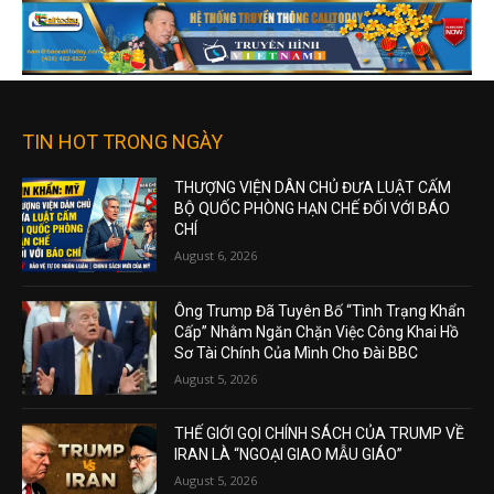
TIN HOT TRONG NGÀY
THƯỢNG VIỆN DÂN CHỦ ĐƯA LUẬT CẤM
BỘ QUỐC PHÒNG HẠN CHẾ ĐỐI VỚI BÁO
CHÍ
August 6, 2026
Ông Trump Đã Tuyên Bố “Tình Trạng Khẩn
Cấp” Nhằm Ngăn Chặn Việc Công Khai Hồ
Sơ Tài Chính Của Mình Cho Đài BBC
August 5, 2026
THẾ GIỚI GỌI CHÍNH SÁCH CỦA TRUMP VỀ
IRAN LÀ “NGOẠI GIAO MẪU GIÁO”
August 5, 2026