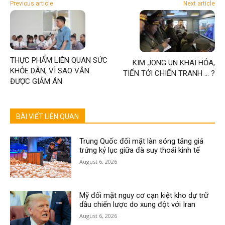
Previous article
Next article
THỰC PHẨM LIÊN QUAN SỨC
KIM JONG UN KHAI HỎA,
KHỎE DÂN, VÌ SAO VẪN
TIẾN TỚI CHIẾN TRANH … ?
ĐƯỢC GIẢM ÁN
BÀI VIẾT LIÊN QUAN
Trung Quốc đối mặt làn sóng tăng giá
trứng kỷ lục giữa đà suy thoái kinh tế
August 6, 2026
Mỹ đối mặt nguy cơ cạn kiệt kho dự trữ
dầu chiến lược do xung đột với Iran
August 6, 2026