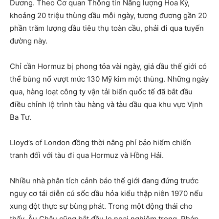
Dương. Theo Cơ quan Thông tin Năng lượng Hoa Kỳ,
khoảng 20 triệu thùng dầu mỗi ngày, tương đương gần 20
phần trăm lượng dầu tiêu thụ toàn cầu, phải đi qua tuyến
đường này.
Chỉ cần Hormuz bị phong tỏa vài ngày, giá dầu thế giới có
thể bùng nổ vượt mức 130 Mỹ kim một thùng. Những ngày
qua, hàng loạt công ty vận tải biển quốc tế đã bắt đầu
điều chỉnh lộ trình tàu hàng và tàu dầu qua khu vực Vịnh
Ba Tư.
Lloyd’s of London đồng thời nâng phí bảo hiểm chiến
tranh đối với tàu đi qua Hormuz và Hồng Hải.
Nhiều nhà phân tích cảnh báo thế giới đang đứng trước
nguy cơ tái diễn cú sốc dầu hỏa kiểu thập niên 1970 nếu
xung đột thực sự bùng phát. Trong một động thái cho
thấy, Âu Châu cũng bắt đầu lo ngại nghiêm trọng, Pháp