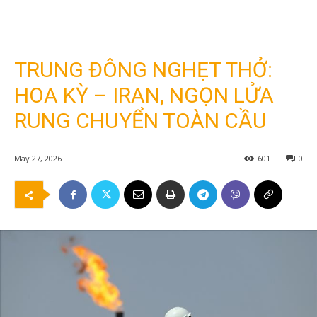
TRUNG ĐÔNG NGHẸT THỞ:
HOA KỲ – IRAN, NGỌN LỬA
RUNG CHUYỂN TOÀN CẦU
May 27, 2026
601
0