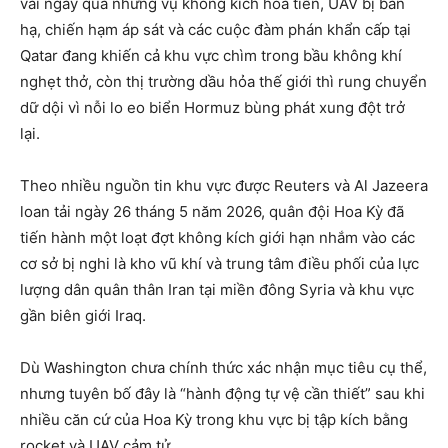
vài ngày qua những vụ không kích hỏa tiễn, UAV bị bắn
hạ, chiến hạm áp sát và các cuộc đàm phán khẩn cấp tại
Qatar đang khiến cả khu vực chìm trong bầu không khí
nghẹt thở, còn thị trường dầu hỏa thế giới thì rung chuyển
dữ dội vì nỗi lo eo biển Hormuz bùng phát xung đột trở
lại.
Theo nhiều nguồn tin khu vực được Reuters và Al Jazeera
loan tải ngày 26 tháng 5 năm 2026, quân đội Hoa Kỳ đã
tiến hành một loạt đợt không kích giới hạn nhắm vào các
cơ sở bị nghi là kho vũ khí và trung tâm điều phối của lực
lượng dân quân thân Iran tại miền đông Syria và khu vực
gần biên giới Iraq.
Dù Washington chưa chính thức xác nhận mục tiêu cụ thể,
nhưng tuyên bố đây là “hành động tự vệ cần thiết” sau khi
nhiều căn cứ của Hoa Kỳ trong khu vực bị tập kích bằng
rocket và UAV cảm tử.