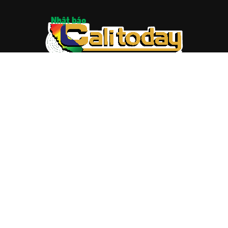
ABOUT US
Trang web
baocalitoday.com
là sản phẩm của Hệ Thống
Truyền Thông Cali Today
Tòa soạn: 1310 Tully Road #109, San Jose, CA 95122
Tel: (408) 482-6527
Contact us:
nam@baocalitoday.com
FOLLOW US