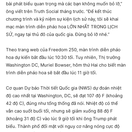
bài phát biểu quan trọng mà các bạn không muốn bỏ lỡ,”
ông viết trên Truth Social tháng trước. “Để kết thúc
chương trình và kỷ niệm sự kiện lịch sử này, tôi sẽ khai
mạc màn trình diễn pháo hoa LỚN NHẤT TRONG LỊCH
SỬ, ngay tại thủ đô của quốc gia. Đừng bỏ lỡ nhé.”
Theo trang web của Freedom 250, màn trình diễn pháo
hoa dự kiến ​​bắt đầu lúc 10:30 tối. Tuy nhiên, Thị trưởng
Washington DC, Muriel Bowser, hôm thứ Hai cho biết màn
trình diễn pháo hoa sẽ bắt đầu lúc 11 giờ tối.
Cơ quan Dự báo Thời tiết Quốc gia (NWS) dự đoán nhiệt
độ cao nhất tại Washington, DC, sẽ đạt 107 độ F (khoảng
42 độ C), đúng như tổng thống đã nói. Nhiệt độ có thể
vẫn cao suốt buổi tối, nhưng sẽ giảm xuống 88 độ F
(khoảng 31 độ C) vào lúc 9 giờ tối khi ông Trump phát
biểu. Thành phố đối mặt với nguy cơ nắng nóng cực độ