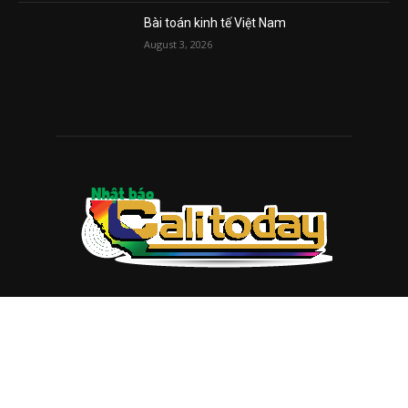
August 7, 2026
Mỹ lên kế hoạch truy tìm người nhập cư bị
trục xuất ở nước ngoài để thu tiền phạt
August 7, 2026
Chương trình mầm non miễn phí dành cho
các gia đình có thu nhập thấp
August 7, 2026
VIDEO MỚI NHẤT
Vụ án tham nhũng Sheng Thao – David
Duong đi về đâu? Mô hình XHCN của Tô
Lâm bao giờ sẽ thành?
August 5, 2026