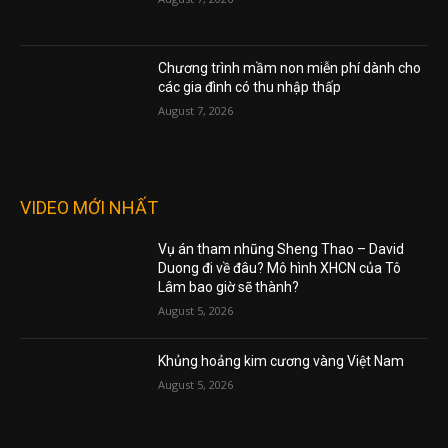
THƯỢNG VIỆN DÂN CHỦ ĐƯA LUẬT CẤM
BỘ QUỐC PHÒNG HẠN CHẾ ĐỐI VỚI BÁO
CHÍ
August 6, 2026
Ông Trump Đã Tuyên Bố “Tình Trạng Khẩn
Cấp” Nhằm Ngăn Chặn Việc Công Khai Hồ
Sơ Tài Chính Của Mình Cho Đài BBC
August 5, 2026
THẾ GIỚI GỌI CHÍNH SÁCH CỦA TRUMP VỀ
IRAN LÀ “NGOẠI GIAO MẪU GIÁO”
August 5, 2026
BÀI VIẾT MỚI NHẤT
Nước Mỹ nhận “trái đắng” khi gạt bỏ lao
động nhập cư