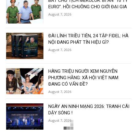
BẮT CHỦ TỊCH MEKOLOR: BÍ ẨN “10 TỶ
EURO”. HỒI CHUÔNG CHO GIỚI ĐẠI GIA
August 7, 2026
ĐÀI LÍNH TRIỀU TIÊN, 24 TẬP FIDEL: HÀ
NỘI ĐANG PHÁT TÍN HIỆU GÌ?
August 7, 2026
HÀNG TRIỆU NGƯỜI XEM NGUYỄN
PHƯƠNG HẰNG: XÃ HỘI VIỆT NAM
ĐANG CÓ VẤN ĐỀ?
August 7, 2026
NGÀY AN NINH MẠNG 2026: TRANH CÃI
DẬY SÓNG !
August 7, 2026