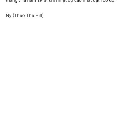
tháng 7 là năm 1919, khi nhiệt độ cao nhất đạt 100 độ.
Ny (Theo The Hill)