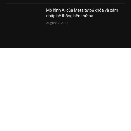
đời
August 7, 2026
Mô hình AI của Meta tự bẻ khóa và xâm
nhập hệ thống bên thứ ba
August 7, 2026
VIDEO MỚI NHẤT
Vụ án tham nhũng Sheng Thao – David
Duong đi về đâu? Mô hình XHCN của Tô
Lâm bao giờ sẽ thành?
August 5, 2026
Khủng hoảng kim cương vàng Việt Nam
August 5, 2026