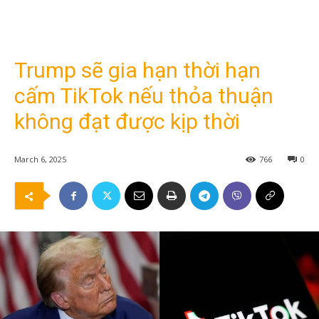
Trump sẽ gia hạn thời hạn
cấm TikTok nếu thỏa thuận
không đạt được kịp thời
March 6, 2025
766
0