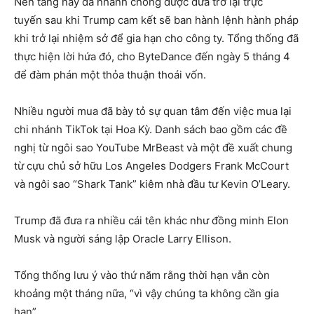
Nền tảng này đã nhanh chóng được đưa trở lại trực
tuyến sau khi Trump cam kết sẽ ban hành lệnh hành pháp
khi trở lại nhiệm sở để gia hạn cho công ty. Tổng thống đã
thực hiện lời hứa đó, cho ByteDance đến ngày 5 tháng 4
để đàm phán một thỏa thuận thoái vốn.
Nhiều người mua đã bày tỏ sự quan tâm đến việc mua lại
chi nhánh TikTok tại Hoa Kỳ. Danh sách bao gồm các đề
nghị từ ngôi sao YouTube MrBeast và một đề xuất chung
từ cựu chủ sở hữu Los Angeles Dodgers Frank McCourt
và ngôi sao “Shark Tank” kiêm nhà đầu tư Kevin O’Leary.
Trump đã đưa ra nhiều cái tên khác như đồng minh Elon
Musk và người sáng lập Oracle Larry Ellison.
Tổng thống lưu ý vào thứ năm rằng thời hạn vẫn còn
khoảng một tháng nữa, “vì vậy chúng ta không cần gia
hạn”.