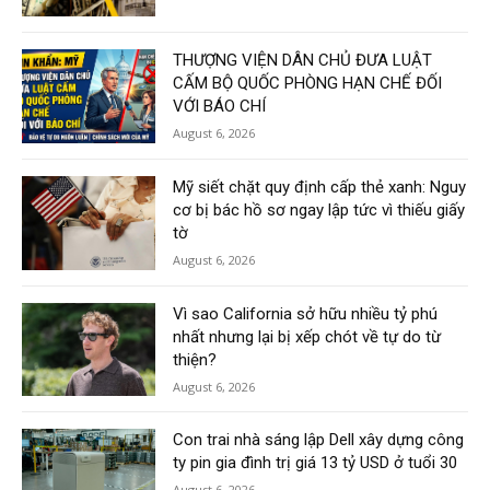
THƯỢNG VIỆN DÂN CHỦ ĐƯA LUẬT
CẤM BỘ QUỐC PHÒNG HẠN CHẾ ĐỐI
VỚI BÁO CHÍ
August 6, 2026
Mỹ siết chặt quy định cấp thẻ xanh: Nguy
cơ bị bác hồ sơ ngay lập tức vì thiếu giấy
tờ
August 6, 2026
Vì sao California sở hữu nhiều tỷ phú
nhất nhưng lại bị xếp chót về tự do từ
thiện?
August 6, 2026
Con trai nhà sáng lập Dell xây dựng công
ty pin gia đình trị giá 13 tỷ USD ở tuổi 30
August 6, 2026