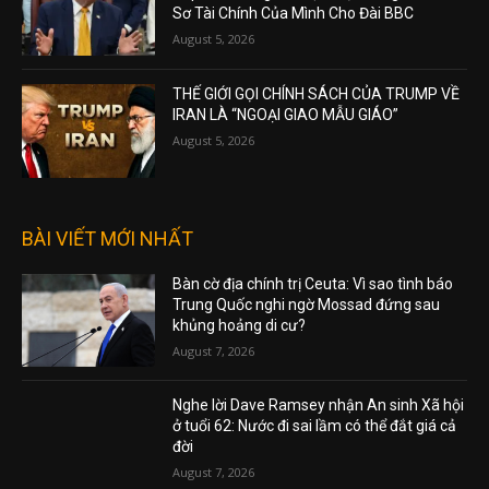
Ông Trump Đã Tuyên Bố “Tình Trạng Khẩn
Cấp” Nhằm Ngăn Chặn Việc Công Khai Hồ
Sơ Tài Chính Của Mình Cho Đài BBC
August 5, 2026
THẾ GIỚI GỌI CHÍNH SÁCH CỦA TRUMP VỀ
IRAN LÀ “NGOẠI GIAO MẪU GIÁO”
August 5, 2026
BÀI VIẾT MỚI NHẤT
Bàn cờ địa chính trị Ceuta: Vì sao tình báo
Trung Quốc nghi ngờ Mossad đứng sau
khủng hoảng di cư?
August 7, 2026
Nghe lời Dave Ramsey nhận An sinh Xã hội
ở tuổi 62: Nước đi sai lầm có thể đắt giá cả