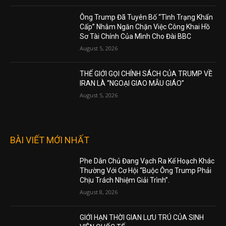
Ông Trump Đã Tuyên Bố “Tình Trạng Khẩn
Cấp” Nhằm Ngăn Chặn Việc Công Khai Hồ
Sơ Tài Chính Của Mình Cho Đài BBC
August 5, 2026
THẾ GIỚI GỌI CHÍNH SÁCH CỦA TRUMP VỀ
IRAN LÀ “NGOẠI GIAO MẪU GIÁO”
August 5, 2026
BÀI VIẾT MỚI NHẤT
Phe Dân Chủ Đang Vạch Ra Kế Hoạch Khác
Thường Với Cơ Hội “Buộc Ông Trump Phải
Chịu Trách Nhiệm Giải Trình”.
August 8, 2026
GIỚI HẠN THỜI GIAN LƯU TRÚ CỦA SINH