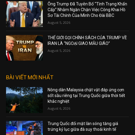
Ông Trump Đã Tuyên Bố “Tình Trạng Khẩn
Cấp” Nhằm Ngăn Chặn Việc Công Khai Hồ
Sơ Tài Chính Của Mình Cho Đài BBC
August 5, 2026
THẾ GIỚI GỌI CHÍNH SÁCH CỦA TRUMP VỀ
IRAN LÀ “NGOẠI GIAO MẪU GIÁO”
August 5, 2026
BÀI VIẾT MỚI NHẤT
Nông dân Malaysia chật vật đáp ứng cơn
sốt sầu riêng tại Trung Quốc giữa thời tiết
khắc nghiệt
August 6, 2026
Trung Quốc đối mặt làn sóng tăng giá
trứng kỷ lục giữa đà suy thoái kinh tế