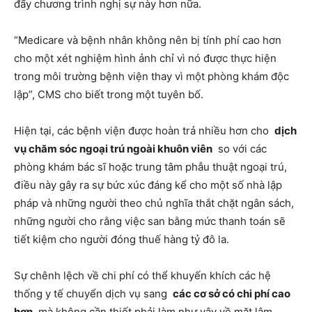
đẩy chương trình nghị sự này hơn nữa.
“Medicare và bệnh nhân không nên bị tính phí cao hơn
cho một xét nghiệm hình ảnh chỉ vì nó được thực hiện
trong môi trường bệnh viện thay vì một phòng khám độc
lập”, CMS cho biết trong một tuyên bố.
Hiện tại, các bệnh viện được hoàn trả nhiều hơn cho
dịch
vụ chăm sóc ngoại trú ngoài khuôn viên
so với các
phòng khám bác sĩ hoặc trung tâm phẫu thuật ngoại trú,
điều này gây ra sự bức xúc đáng kể cho một số nhà lập
pháp và những người theo chủ nghĩa thắt chặt ngân sách,
những người cho rằng việc san bằng mức thanh toán sẽ
tiết kiệm cho người đóng thuế hàng tỷ đô la.
Sự chênh lệch về chi phí có thể khuyến khích các hệ
thống y tế chuyển dịch vụ sang
các cơ sở có chi phí cao
hơn
mà không cần thiết phải làm như vậy về mặt lâm