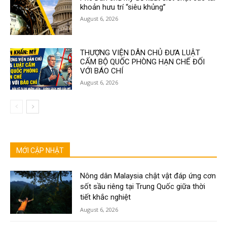
khoản hưu trí “siêu khủng”
August 6, 2026
THƯỢNG VIỆN DÂN CHỦ ĐƯA LUẬT
CẤM BỘ QUỐC PHÒNG HẠN CHẾ ĐỐI
VỚI BÁO CHÍ
August 6, 2026
MỚI CẬP NHẬT
Nông dân Malaysia chật vật đáp ứng cơn
sốt sầu riêng tại Trung Quốc giữa thời
tiết khắc nghiệt
August 6, 2026