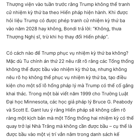
Thượng viện vào tuần trước rằng Trump không thể tranh
cử nhiệm kỳ thứ ba theo Hiến pháp hiện hành. Khi được
hỏi liệu Trump có được phép tranh cử nhiệm kỳ thứ ba
vào năm 2028 hay không, Bondi trả lời: “Không, thưa
Thượng Nghị sĩ, trừ khi họ thay đổi Hiến pháp”.
Có cách nào để Trump phục vụ nhiệm kỳ thứ ba không?
Mặc dù Tu chính án thứ 22 nêu rất rõ rằng các Tổng thống
không thể được bầu vào nhiệm kỳ thứ ba, nhưng không
nêu rõ họ không thể phục vụ nhiệm kỳ thứ ba, tạo điều
kiện cho một số lỗ hổng pháp lý mà Trump có thể cố gắng
khai thác. Trong một bài viết năm 1999 cho Trường Luật
Đại học Minnesota, các học giả pháp lý Bruce G. Peabody
và Scott E. Gant lưu ý rằng Hiến pháp sẽ không cấm rõ
ràng một kịch bản mà một Tổng thống hai nhiệm kỳ có thể
quay trở lại Nhà Trắng mà không cần được bầu – cụ thể là
được bầu vào một vị trí vẫn nằm trong danh sách kế