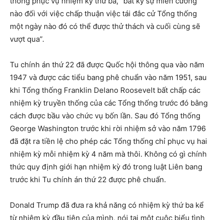
thống phục vụ nhiệm kỳ thứ ba, “bất kỳ sự miễn cưỡng
nào đối với việc chấp thuận việc tái đắc cử Tổng thống
một ngày nào đó có thể được thử thách và cuối cùng sẽ
vượt qua”.
Tu chính án thứ 22 đã được Quốc hội thông qua vào năm
1947 và được các tiểu bang phê chuẩn vào năm 1951, sau
khi Tổng thống Franklin Delano Roosevelt bất chấp các
nhiệm kỳ truyền thống của các Tổng thống trước đó bằng
cách được bầu vào chức vụ bốn lần. Sau đó Tổng thống
George Washington trước khi rời nhiệm sở vào năm 1796
đã đặt ra tiền lệ cho phép các Tổng thống chỉ phục vụ hai
nhiệm kỳ mỗi nhiệm kỳ 4 năm mà thôi. Không có gì chính
thức quy định giới hạn nhiệm kỳ đó trong luật Liên bang
trước khi Tu chính án thứ 22 được phê chuẩn.
Donald Trump đã đưa ra khả năng có nhiệm kỳ thứ ba kể
từ nhiệm kỳ đầu tiên của mình, nói tại một cuộc biểu tình