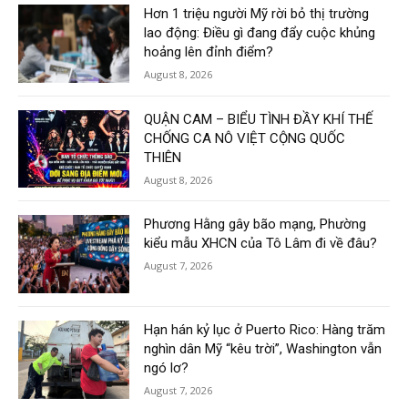
Hơn 1 triệu người Mỹ rời bỏ thị trường
lao động: Điều gì đang đẩy cuộc khủng
hoảng lên đỉnh điểm?
August 8, 2026
QUẬN CAM – BIỂU TÌNH ĐẦY KHÍ THẾ
CHỐNG CA NÔ VIỆT CỘNG QUỐC
THIÊN
August 8, 2026
Phương Hằng gây bão mạng, Phường
kiểu mẫu XHCN của Tô Lâm đi về đâu?
August 7, 2026
Hạn hán kỷ lục ở Puerto Rico: Hàng trăm
nghìn dân Mỹ “kêu trời”, Washington vẫn
ngó lơ?
August 7, 2026