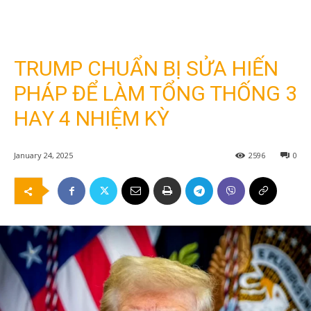
TRUMP CHUẨN BỊ SỬA HIẾN
PHÁP ĐỂ LÀM TỔNG THỐNG 3
HAY 4 NHIỆM KỲ
January 24, 2025
2596
0