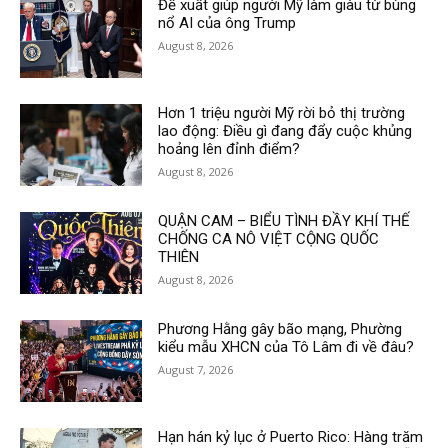
Đề xuất giúp người Mỹ làm giàu từ bùng
nổ AI của ông Trump
August 8, 2026
Hơn 1 triệu người Mỹ rời bỏ thị trường
lao động: Điều gì đang đẩy cuộc khủng
hoảng lên đỉnh điểm?
August 8, 2026
QUẬN CAM – BIỂU TÌNH ĐẦY KHÍ THẾ
CHỐNG CA NÔ VIỆT CỘNG QUỐC
THIÊN
August 8, 2026
Phương Hằng gây bão mạng, Phường
kiểu mẫu XHCN của Tô Lâm đi về đâu?
August 7, 2026
Hạn hán kỷ lục ở Puerto Rico: Hàng trăm