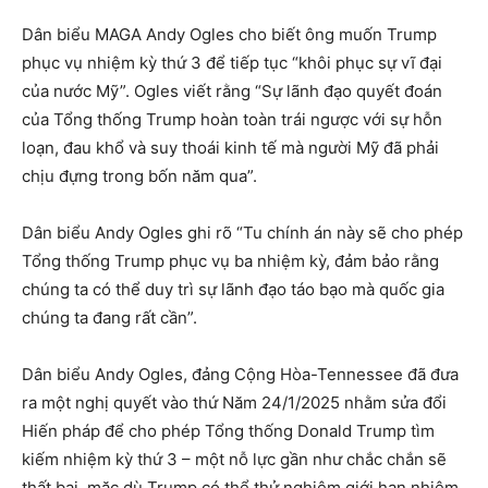
Dân biểu MAGA Andy Ogles cho biết ông muốn Trump
phục vụ nhiệm kỳ thứ 3 để tiếp tục “khôi phục sự vĩ đại
của nước Mỹ”. Ogles viết rằng “Sự lãnh đạo quyết đoán
của Tổng thống Trump hoàn toàn trái ngược với sự hỗn
loạn, đau khổ và suy thoái kinh tế mà người Mỹ đã phải
chịu đựng trong bốn năm qua”.
Dân biểu Andy Ogles ghi rõ “Tu chính án này sẽ cho phép
Tổng thống Trump phục vụ ba nhiệm kỳ, đảm bảo rằng
chúng ta có thể duy trì sự lãnh đạo táo bạo mà quốc gia
chúng ta đang rất cần”.
Dân biểu Andy Ogles, đảng Cộng Hòa-Tennessee đã đưa
ra một nghị quyết vào thứ Năm 24/1/2025 nhằm sửa đổi
Hiến pháp để cho phép Tổng thống Donald Trump tìm
kiếm nhiệm kỳ thứ 3 – một nỗ lực gần như chắc chắn sẽ
thất bại, mặc dù Trump có thể thử nghiệm giới hạn nhiệm