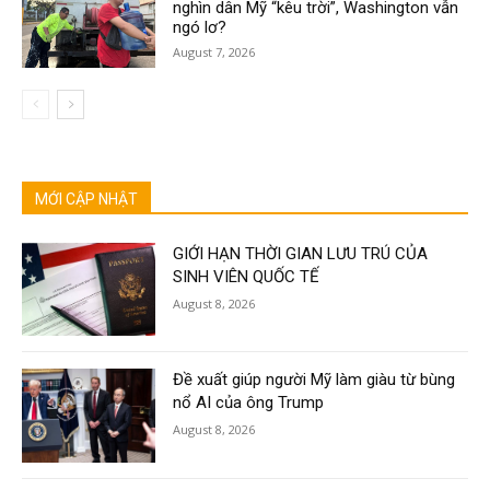
nghìn dân Mỹ “kêu trời”, Washington vẫn
ngó lơ?
August 7, 2026
MỚI CẬP NHẬT
GIỚI HẠN THỜI GIAN LƯU TRÚ CỦA
SINH VIÊN QUỐC TẾ
August 8, 2026
Đề xuất giúp người Mỹ làm giàu từ bùng
nổ AI của ông Trump
August 8, 2026