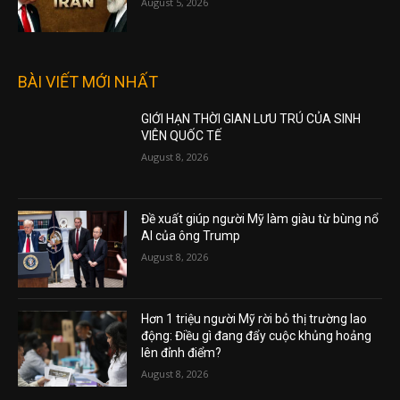
THẾ GIỚI GỌI CHÍNH SÁCH CỦA TRUMP VỀ
IRAN LÀ “NGOẠI GIAO MẪU GIÁO”
August 5, 2026
BÀI VIẾT MỚI NHẤT
GIỚI HẠN THỜI GIAN LƯU TRÚ CỦA SINH
VIÊN QUỐC TẾ
August 8, 2026
Đề xuất giúp người Mỹ làm giàu từ bùng nổ
AI của ông Trump
August 8, 2026
Hơn 1 triệu người Mỹ rời bỏ thị trường lao
động: Điều gì đang đẩy cuộc khủng hoảng
lên đỉnh điểm?