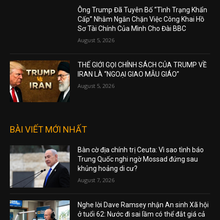
Ông Trump Đã Tuyên Bố “Tình Trạng Khẩn
Cấp” Nhằm Ngăn Chặn Việc Công Khai Hồ
Sơ Tài Chính Của Mình Cho Đài BBC
August 5, 2026
THẾ GIỚI GỌI CHÍNH SÁCH CỦA TRUMP VỀ
IRAN LÀ “NGOẠI GIAO MẪU GIÁO”
August 5, 2026
BÀI VIẾT MỚI NHẤT
Bàn cờ địa chính trị Ceuta: Vì sao tình báo
Trung Quốc nghi ngờ Mossad đứng sau
khủng hoảng di cư?
August 7, 2026
Nghe lời Dave Ramsey nhận An sinh Xã hội
ở tuổi 62: Nước đi sai lầm có thể đắt giá cả