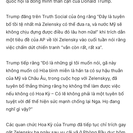
quốc hội là đồng minh thân cận của Donald Trump.
Trump đăng trên Truth Social của ông rằng “Đây là tuyên
bố tồi tệ nhất mà Zelensky có thể đưa ra, và nước Mỹ sẽ
không chịu đựng được điều đó lâu hơn nữa!” khi trích dẫn
một tiêu đề của AP về lời Zelensky vào cuối tuần nói rằng
việc chấm dứt chiến tranh “vẫn còn rất, rất xa”.
Trump tiếp rằng “Đó là những gì tôi muốn nói, gã này
không muốn có Hòa bình miễn là hắn ta có sự hậu thuẫn
của Mỹ và Châu Âu, trong cuộc họp với Zelenskyy, đã
tuyên bố thẳng thừng rằng họ không thể làm được việc
nếu không có Hoa Kỳ – Có lẽ không phải là một tuyên bố
tuyệt vời để thể hiện sức mạnh chống lại Nga. Họ đang
nghĩ gì vậy?”
Các quan chức Hoa Kỳ của Trump đã tiếp tục chỉ trích gay
gắt Zelensky ba ngày sau vụ cãi vã ở Phòng Bầu dục hôm