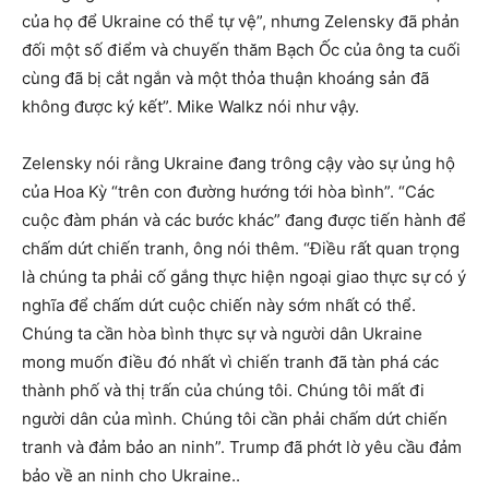
của họ để Ukraine có thể tự vệ”, nhưng Zelensky đã phản
đối một số điểm và chuyến thăm Bạch Ốc của ông ta cuối
cùng đã bị cắt ngắn và một thỏa thuận khoáng sản đã
không được ký kết”. Mike Walkz nói như vậy.
Zelensky nói rằng Ukraine đang trông cậy vào sự ủng hộ
của Hoa Kỳ “trên con đường hướng tới hòa bình”. “Các
cuộc đàm phán và các bước khác” đang được tiến hành để
chấm dứt chiến tranh, ông nói thêm. “Điều rất quan trọng
là chúng ta phải cố gắng thực hiện ngoại giao thực sự có ý
nghĩa để chấm dứt cuộc chiến này sớm nhất có thể.
Chúng ta cần hòa bình thực sự và người dân Ukraine
mong muốn điều đó nhất vì chiến tranh đã tàn phá các
thành phố và thị trấn của chúng tôi. Chúng tôi mất đi
người dân của mình. Chúng tôi cần phải chấm dứt chiến
tranh và đảm bảo an ninh”. Trump đã phớt lờ yêu cầu đảm
bảo về an ninh cho Ukraine..