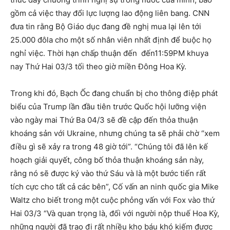
gồm cả việc thay đổi lực lượng lao động liên bang. CNN
đưa tin rằng Bộ Giáo dục đang đề nghị mua lại lên tới
25.000 đôla cho một số nhân viên nhất định để buộc họ
nghỉ việc. Thời hạn chấp thuận đến đến11:59PM khuya
nay Thứ Hai 03/3 tối theo giờ miền Đông Hoa Kỳ.
Trong khi đó, Bạch Ốc đang chuẩn bị cho thông điệp phát
biểu của Trump lần đầu tiên trước Quốc hội lưỡng viện
vào ngày mai Thứ Ba 04/3 sẽ đề cập đến thỏa thuận
khoáng sản với Ukraine, nhưng chúng ta sẽ phải chờ “xem
điều gì sẽ xảy ra trong 48 giờ tới”. “Chúng tôi đã lên kế
hoạch giải quyết, công bố thỏa thuận khoáng sản này,
rằng nó sẽ được ký vào thứ Sáu và là một bước tiến rất
tích cực cho tất cả các bên”, Cố vấn an ninh quốc gia Mike
Waltz cho biết trong một cuộc phỏng vấn với Fox vào thứ
Hai 03/3 “Và quan trọng là, đối với người nộp thuế Hoa Kỳ,
những người đã trao đi rất nhiều kho báu khó kiếm được