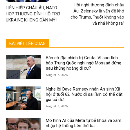
Hội nghị thượng đỉnh châu
LIÊN HIỆP CHÂU ÂU, NATO
Âu: Zelensky là vấn đề khó
HỌP THƯỢNG ĐỈNH HỖ TRỢ
cho Trump, “nuốt không vào
UKRAINE KHÔNG CẦN MỸ!
và nhả không ra”
BÀI VIẾT LIÊN QUAN
Bàn cờ địa chính trị Ceuta: Vì sao tình
báo Trung Quốc nghi ngờ Mossad đứng
sau khủng hoảng di cư?
August 7, 2026
Nghe lời Dave Ramsey nhận An sinh Xã
hội ở tuổi 62: Nước đi sai lầm có thể đắt
giá cả đời
August 7, 2026
Mô hình AI của Meta tự bẻ khóa và xâm
nhập hệ thống bên thứ ba