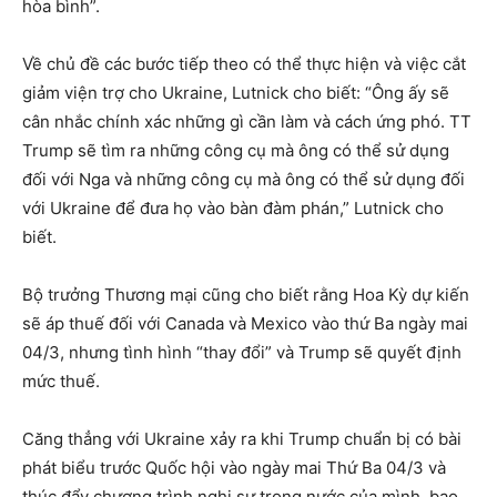
hòa bình”.
Về chủ đề các bước tiếp theo có thể thực hiện và việc cắt
giảm viện trợ cho Ukraine, Lutnick cho biết: “Ông ấy sẽ
cân nhắc chính xác những gì cần làm và cách ứng phó. TT
Trump sẽ tìm ra những công cụ mà ông có thể sử dụng
đối với Nga và những công cụ mà ông có thể sử dụng đối
với Ukraine để đưa họ vào bàn đàm phán,” Lutnick cho
biết.
Bộ trưởng Thương mại cũng cho biết rằng ​​Hoa Kỳ dự kiến
sẽ áp thuế đối với Canada và Mexico vào thứ Ba ngày mai
04/3, nhưng tình hình “thay đổi” và Trump sẽ quyết định
mức thuế.
Căng thẳng với Ukraine xảy ra khi Trump chuẩn bị có bài
phát biểu trước Quốc hội vào ngày mai Thứ Ba 04/3 và
thúc đẩy chương trình nghị sự trong nước của mình, bao