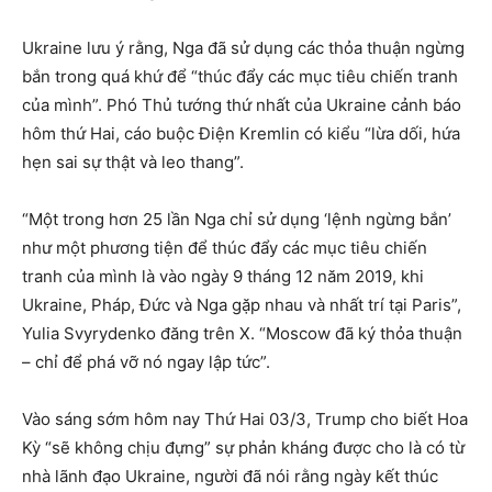
Ukraine lưu ý rằng, Nga đã sử dụng các thỏa thuận ngừng
bắn trong quá khứ để “thúc đẩy các mục tiêu chiến tranh
của mình”. Phó Thủ tướng thứ nhất của Ukraine cảnh báo
hôm thứ Hai, cáo buộc Điện Kremlin có kiểu “lừa dối, hứa
hẹn sai sự thật và leo thang”.
“Một trong hơn 25 lần Nga chỉ sử dụng ‘lệnh ngừng bắn’
như một phương tiện để thúc đẩy các mục tiêu chiến
tranh của mình là vào ngày 9 tháng 12 năm 2019, khi
Ukraine, Pháp, Đức và Nga gặp nhau và nhất trí tại Paris”,
Yulia Svyrydenko đăng trên X. “Moscow đã ký thỏa thuận
– chỉ để phá vỡ nó ngay lập tức”.
Vào sáng sớm hôm nay Thứ Hai 03/3, Trump cho biết Hoa
Kỳ “sẽ không chịu đựng” sự phản kháng được cho là có từ
nhà lãnh đạo Ukraine, người đã nói rằng ngày kết thúc