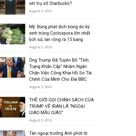
xét trụ sở Starbucks?
August 5, 2026
Mỹ: Bùng phát dịch bùng do ký
sinh trùng Cyclospora lớn nhất
lịch sử, lan rộng ra 15 bang
August 5, 2026
Ông Trump Đã Tuyên Bố “Tình
Trạng Khẩn Cấp” Nhằm Ngăn
Chặn Việc Công Khai Hồ Sơ Tài
Chính Của Mình Cho Đài BBC
August 5, 2026
THẾ GIỚI GỌI CHÍNH SÁCH CỦA
TRUMP VỀ IRAN LÀ “NGOẠI
GIAO MẪU GIÁO”
August 5, 2026
Tân ngoại trưởng Anh phớt lờ