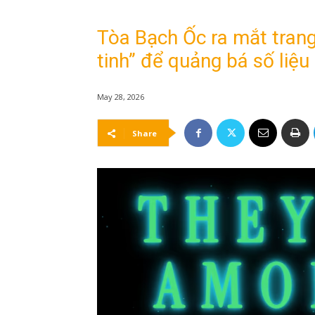
Tòa Bạch Ốc ra mắt trang
tinh” để quảng bá số liệu
May 28, 2026
Share