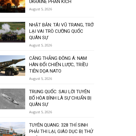
UKRAINE PHẢN KÍCH
August 5, 2026
NHẬT BẢN: TÁI VŨ TRANG, TRỞ
LẠI VAI TRÒ CƯỜNG QUỐC
QUÂN SỰ
August 5, 2026
CĂNG THẲNG ĐÔNG Á: NAM
HÀN ĐỔI CHIẾN LƯỢC, TRIỀU
TIÊN DỌA NATO
August 5, 2026
TRUNG QUỐC: SAU LỜI TUYÊN
BỐ HÒA BÌNH LÀ SỰ CHUẨN BỊ
QUÂN SỰ
August 5, 2026
TUYÊN QUANG: 328 THÍ SINH
PHẢI THI LẠI, GIÁO DỤC BỊ THỬ