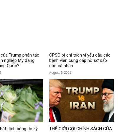
 của Trump phản tác
CPSC bị chỉ trích vì yêu cầu các
nh nghiệp Mỹ đang
bệnh viện cung cấp hồ sơ cấp
rung Quốc?
cứu cá nhân
6
August 5, 2026
hát dịch bùng do ký
THẾ GIỚI GỌI CHÍNH SÁCH CỦA