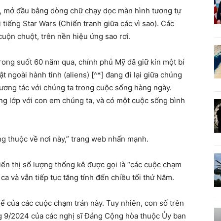
, mở đầu bằng dòng chữ chạy dọc màn hình tương tự
tiếng Star Wars (Chiến tranh giữa các vì sao). Các
cuộn chuột, trên nền hiệu ứng sao rơi.
rong suốt 60 năm qua, chính phủ Mỹ đã giữ kín một bí
 ngoài hành tinh (aliens) [^*] đang đi lại giữa chúng
tương tác với chúng ta trong cuộc sống hàng ngày.
 lớp với con em chúng ta, và có một cuộc sống bình
g thuộc về nơi này,” trang web nhấn mạnh.
ển thị số lượng thống kê được gọi là “các cuộc chạm
u ca và vẫn tiếp tục tăng tính đến chiều tối thứ Năm.
ể của các cuộc chạm trán này. Tuy nhiên, con số trên
g 9/2024 của các nghị sĩ Đảng Cộng hòa thuộc Ủy ban