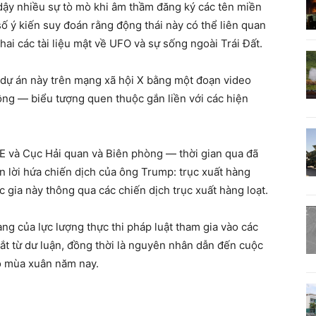
dậy nhiều sự tò mò khi âm thầm đăng ký các tên miền
số ý kiến suy đoán rằng động thái này có thể liên quan
ai các tài liệu mật về UFO và sự sống ngoài Trái Đất.
 dự án này trên mạng xã hội X bằng một đoạn video
ng — biểu tượng quen thuộc gắn liền với các hiện
E và Cục Hải quan và Biên phòng — thời gian qua đã
n lời hứa chiến dịch của ông Trump: trục xuất hàng
c gia này thông qua các chiến dịch trục xuất hàng loạt.
ng của lực lượng thực thi pháp luật tham gia vào các
gắt từ dư luận, đồng thời là nguyên nhân dẫn đến cuộc
o mùa xuân năm nay.