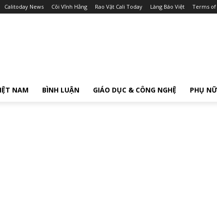
Calitoday News
Cõi Vĩnh Hằng
Rao Vặt Cali Today
Làng Báo Việt
Terms of
IỆT NAM
BÌNH LUẬN
GIÁO DỤC & CÔNG NGHỆ
PHỤ N