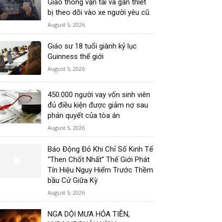
Giao thông vận tải và gắn thiết
bị theo dõi vào xe người yêu cũ.
August 5, 2026
Giáo sư 18 tuổi giành kỷ lục
Guinness thế giới
August 5, 2026
450.000 người vay vốn sinh viên
đủ điều kiện được giảm nợ sau
phán quyết của tòa án
August 5, 2026
Báo Động Đỏ Khi Chỉ Số Kinh Tế
“Then Chốt Nhất” Thế Giới Phát
Tín Hiệu Nguy Hiểm Trước Thềm
bầu Cử Giữa Kỳ
August 5, 2026
NGA DỘI MƯA HỎA TIỄN,