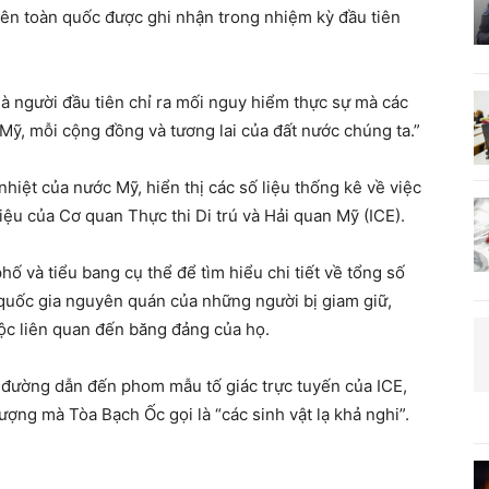
 trên toàn quốc được ghi nhận trong nhiệm kỳ đầu tiên
 người đầu tiên chỉ ra mối nguy hiểm thực sự mà các
h Mỹ, mỗi cộng đồng và tương lai của đất nước chúng ta.”
hiệt của nước Mỹ, hiển thị các số liệu thống kê về việc
liệu của Cơ quan Thực thi Di trú và Hải quan Mỹ (ICE).
ố và tiểu bang cụ thể để tìm hiểu chi tiết về tổng số
, quốc gia nguyên quán của những người bị giam giữ,
ộc liên quan đến băng đảng của họ.
đường dẫn đến phom mẫu tố giác trực tuyến của ICE,
ượng mà Tòa Bạch Ốc gọi là “các sinh vật lạ khả nghi”.