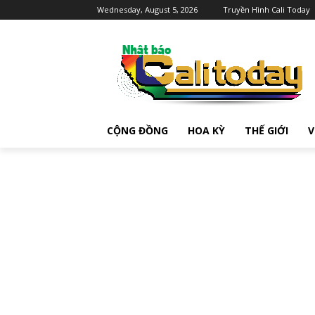
Wednesday, August 5, 2026
Truyền Hình Cali Today
CỘNG ĐỒNG
HOA KỲ
THẾ GIỚI
V