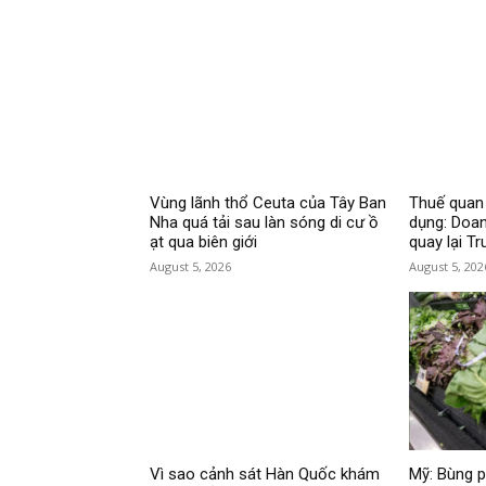
Vùng lãnh thổ Ceuta của Tây Ban
Thuế quan
Nha quá tải sau làn sóng di cư ồ
dụng: Doa
ạt qua biên giới
quay lại T
August 5, 2026
August 5, 202
Vì sao cảnh sát Hàn Quốc khám
Mỹ: Bùng p