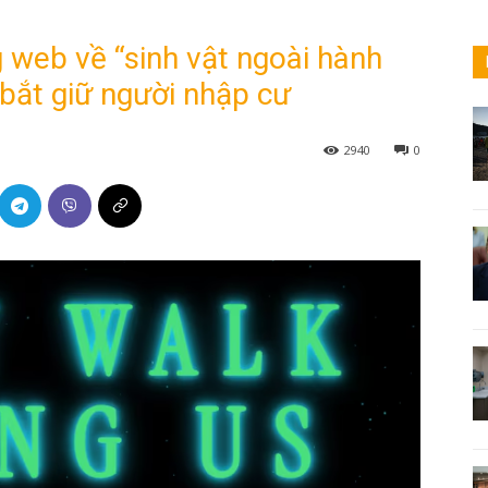
 web về “sinh vật ngoài hành
 bắt giữ người nhập cư
2940
0