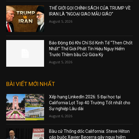
THẾ GIỚI GỌI CHÍNH SÁCH CỦA TRUMP VỀ
IRAN LÀ “NGOẠI GIAO MẪU GIÁO”
August 5, 2026
Báo Động Đỏ Khi Chỉ Số Kinh Tế “Then Chốt
Nhất” Thế Giới Phát Tín Hiệu Nguy Hiểm
Trước Thềm bầu Cử Giữa Kỳ
August 5, 2026
BÀI VIẾT MỚI NHẤT
Xếp hạng LinkedIn 2026: 5 Đại học tại
California Lọt Top 40 Trường Tốt nhất cho
Sự nghiệp Lâu dài
August 6, 2026
Bầu cử Thống đốc California: Steve Hilton
cáo buộc Xavier Becerra gây nguy hiểm