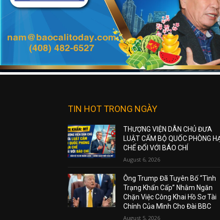
TIN HOT TRONG NGÀY
THƯỢNG VIỆN DÂN CHỦ ĐƯA
LUẬT CẤM BỘ QUỐC PHÒNG H
CHẾ ĐỐI VỚI BÁO CHÍ
August 6, 2026
Ông Trump Đã Tuyên Bố “Tình
Trạng Khẩn Cấp” Nhằm Ngăn
Chặn Việc Công Khai Hồ Sơ Tài
Chính Của Mình Cho Đài BBC
August 5, 2026