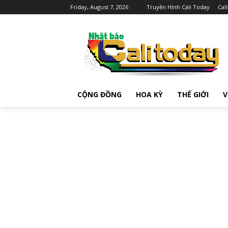
Friday, August 7, 2026
Truyền Hình Cali Today
Cal
CỘNG ĐỒNG
HOA KỲ
THẾ GIỚI
V