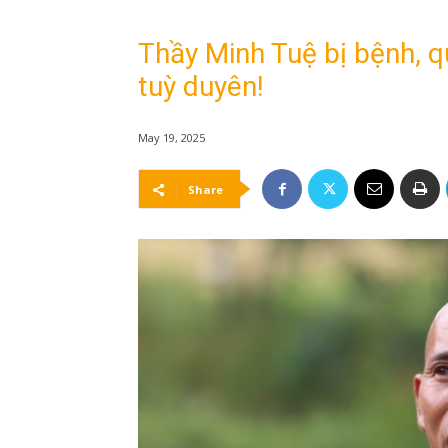
Thầy Minh Tuệ bị bệnh, q
tuỳ duyên!
May 19, 2025
Share