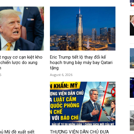
 nguy cơ cạn kiệt kho
Eric Trump tiết lộ thay đổi kế
 chiến lược do xung
hoạch trưng bày máy bay Qatari
n
tặng
6
August 6, 2026
ủ Mỹ đề xuất siết
THƯỢNG VIỆN DÂN CHỦ ĐƯA