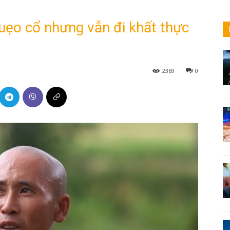
uẹo cổ nhưng vẫn đi khất thực
2369
0