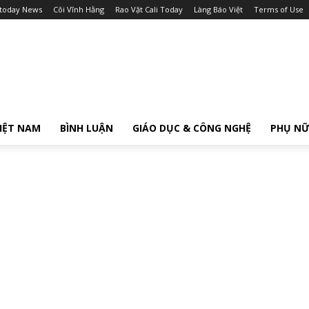
itoday News
Cõi Vĩnh Hằng
Rao Vặt Cali Today
Làng Báo Việt
Terms of Use
IỆT NAM
BÌNH LUẬN
GIÁO DỤC & CÔNG NGHỆ
PHỤ N