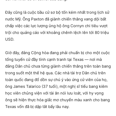
Đây cũng là cuộc bầu cử sơ bộ tốn kém nhất trong lịch sử
nước Mỹ. Ông Paxton đã giành chiến thắng vang dội bất
chấp việc các lực lượng ủng hộ ông Cornyn chi tiêu vượt
trội cho quảng cáo với khoảng chênh lệch lên tới 80 triệu
USD.
Giờ đây, đảng Cộng hòa đang phải chuẩn bị cho một cuộc
tổng tuyển cử đầy tính cạnh tranh tại Texas — nơi mà
đảng Dân chủ chưa từng giành chiến thắng trên toàn bang
trong suốt một thế hệ qua. Các nhà tài trợ Dân chủ trên
toàn quốc đang đổ dồn sự chú ý vào ứng cử viên của họ,
ông James Talarico (37 tuổi), một nghị sĩ tiểu bang kiêm
học viên chủng viện với tài ăn nói lưu loát, với hy vọng
ông sẽ hiện thực hóa giấc mơ chuyển màu xanh cho bang
Texas vốn đã bị dập tắt bấy lâu nay.