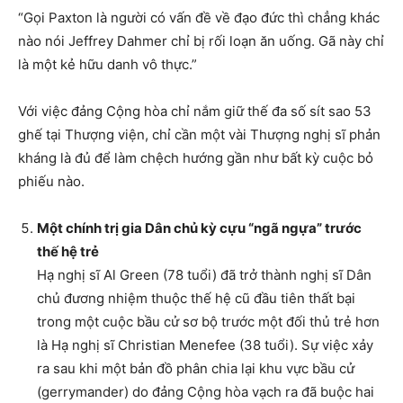
“Gọi Paxton là người có vấn đề về đạo đức thì chẳng khác
nào nói Jeffrey Dahmer chỉ bị rối loạn ăn uống. Gã này chỉ
là một kẻ hữu danh vô thực.”
Với việc đảng Cộng hòa chỉ nắm giữ thế đa số sít sao 53
ghế tại Thượng viện, chỉ cần một vài Thượng nghị sĩ phản
kháng là đủ để làm chệch hướng gần như bất kỳ cuộc bỏ
phiếu nào.
Một chính trị gia Dân chủ kỳ cựu “ngã ngựa” trước
thế hệ trẻ
Hạ nghị sĩ Al Green (78 tuổi) đã trở thành nghị sĩ Dân
chủ đương nhiệm thuộc thế hệ cũ đầu tiên thất bại
trong một cuộc bầu cử sơ bộ trước một đối thủ trẻ hơn
là Hạ nghị sĩ Christian Menefee (38 tuổi). Sự việc xảy
ra sau khi một bản đồ phân chia lại khu vực bầu cử
(gerrymander) do đảng Cộng hòa vạch ra đã buộc hai