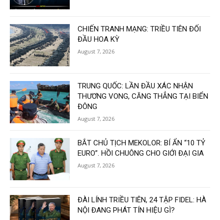
CHIẾN TRANH MẠNG: TRIỀU TIÊN ĐỐI
ĐẦU HOA KỲ
August 7, 2026
TRUNG QUỐC: LẦN ĐẦU XÁC NHẬN
THƯƠNG VONG, CĂNG THẲNG TẠI BIỂN
ĐÔNG
August 7, 2026
BẮT CHỦ TỊCH MEKOLOR: BÍ ẨN “10 TỶ
EURO”. HỒI CHUÔNG CHO GIỚI ĐẠI GIA
August 7, 2026
ĐÀI LÍNH TRIỀU TIÊN, 24 TẬP FIDEL: HÀ
NỘI ĐANG PHÁT TÍN HIỆU GÌ?