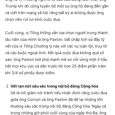
Trump khi đó cũng tuyên bố một sự ủng hộ đang đến gần
và viết trên mạng xã hội rằng bất kỳ ai không được ông
chọn nên rút lui khỏi cuộc đua.
Cuối cùng, vị Tổng thống vẫn lựa chọn người trung thành
lâu năm của mình là ông Paxton, bất chấp lịch sử đầy tỳ
vết của vị Tổng Chưởng lý này với các vụ luận tội, truy tố
và cáo buộc ngoại tình. Kết quả cuộc đua không quá sít
sao: ông Paxton bứt phá mạnh mẽ so với vòng một ở hầu
hết mọi khu vực và dẫn trước tới hơn 25 điểm phần trăm
khi 3/4 số phiếu được kiểm.
Vết rạn nứt sâu sắc trong nội bộ đảng Cộng hòa
Sẽ là nói giảm nói tránh nếu nhận định rằng cuộc đua
giữa ông Cornyn và ông Paxton đã để lại những tổn
thương sâu sắc trong nội bộ đảng Cộng hòa. Ngay cả
trong những giờ phút cuối cùng của ngày thứ Ba, ông