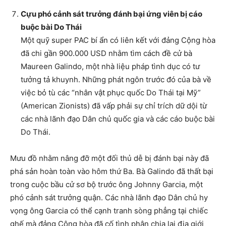
Cựu phó cảnh sát trưởng đánh bại ứng viên bị cáo
buộc bài Do Thái
Một quỹ super PAC bí ẩn có liên kết với đảng Cộng hòa
đã chi gần 900.000 USD nhằm tìm cách đề cử bà
Maureen Galindo, một nhà liệu pháp tình dục có tư
tưởng tả khuynh. Những phát ngôn trước đó của bà về
việc bỏ tù các “nhân vật phục quốc Do Thái tại Mỹ”
(American Zionists) đã vấp phải sự chỉ trích dữ dội từ
các nhà lãnh đạo Dân chủ quốc gia và các cáo buộc bài
Do Thái.
Mưu đồ nhằm nâng đỡ một đối thủ dễ bị đánh bại này đã
phá sản hoàn toàn vào hôm thứ Ba. Bà Galindo đã thất bại
trong cuộc bầu cử sơ bộ trước ông Johnny Garcia, một
phó cảnh sát trưởng quận. Các nhà lãnh đạo Dân chủ hy
vọng ông Garcia có thể cạnh tranh sòng phẳng tại chiếc
ghế mà đảng Cộng hòa đã cố tình phân chia lại địa giới