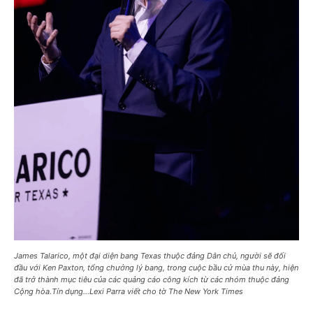
James Talarico, một đại diện bang Texas thuộc đảng Dân chủ, người sẽ đối
đầu với Ken Paxton, tổng chưởng lý bang, trong cuộc bầu cử mùa thu này, hiện
đã trở thành mục tiêu của các quảng cáo công kích từ các nhóm thuộc đảng
Cộng hòa.Tín dụng…Lexi Parra viết cho tờ The New York Times