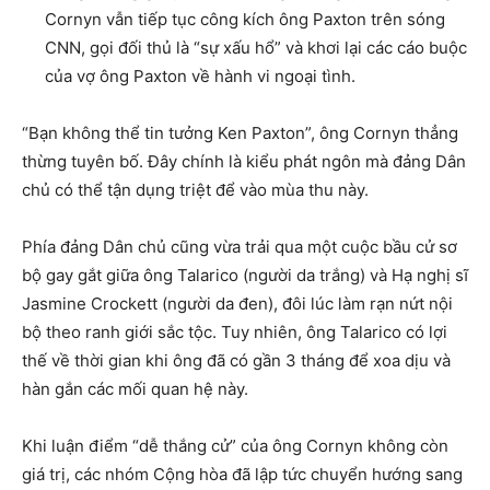
Cornyn vẫn tiếp tục công kích ông Paxton trên sóng
CNN, gọi đối thủ là “sự xấu hổ” và khơi lại các cáo buộc
của vợ ông Paxton về hành vi ngoại tình.
“Bạn không thể tin tưởng Ken Paxton”, ông Cornyn thẳng
thừng tuyên bố. Đây chính là kiểu phát ngôn mà đảng Dân
chủ có thể tận dụng triệt để vào mùa thu này.
Phía đảng Dân chủ cũng vừa trải qua một cuộc bầu cử sơ
bộ gay gắt giữa ông Talarico (người da trắng) và Hạ nghị sĩ
Jasmine Crockett (người da đen), đôi lúc làm rạn nứt nội
bộ theo ranh giới sắc tộc. Tuy nhiên, ông Talarico có lợi
thế về thời gian khi ông đã có gần 3 tháng để xoa dịu và
hàn gắn các mối quan hệ này.
Khi luận điểm “dễ thắng cử” của ông Cornyn không còn
giá trị, các nhóm Cộng hòa đã lập tức chuyển hướng sang