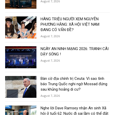
August 7, 2026
HÀNG TRIỆU NGƯỜI XEM NGUYỄN
PHƯƠNG HẰNG: XÃ HỘI VIỆT NAM
ĐANG CÓ VẤN ĐỀ?
August 7, 2026
NGÀY AN NINH MẠNG 2026: TRANH CÃI
DẬY SÓNG !
August 7, 2026
Bàn cờ địa chính trị Ceuta: Vì sao tình
báo Trung Quốc nghi ngờ Mossad đứng
sau khủng hoảng di cư?
August 7, 2026
Nghe lời Dave Ramsey nhận An sinh Xã
hội ở tuổi 62: Nước đi sai lầm có thể đắt