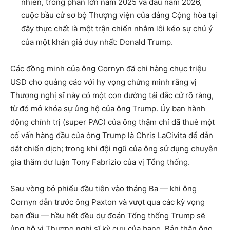
nhiên, trong phần lớn năm 2025 và đầu năm 2026,
cuộc bầu cử sơ bộ Thượng viện của đảng Cộng hòa tại
đây thực chất là một trận chiến nhằm lôi kéo sự chú ý
của một khán giả duy nhất: Donald Trump.
Các đồng minh của ông Cornyn đã chi hàng chục triệu
USD cho quảng cáo với hy vọng chứng minh rằng vị
Thượng nghị sĩ này có một con đường tái đắc cử rõ ràng,
từ đó mở khóa sự ủng hộ của ông Trump. Ủy ban hành
động chính trị (super PAC) của ông thậm chí đã thuê một
cố vấn hàng đầu của ông Trump là Chris LaCivita để dẫn
dắt chiến dịch; trong khi đội ngũ của ông sử dụng chuyên
gia thăm dư luận Tony Fabrizio của vị Tổng thống.
Sau vòng bỏ phiếu đầu tiên vào tháng Ba — khi ông
Cornyn dẫn trước ông Paxton và vượt qua các kỳ vọng
ban đầu — hầu hết đều dự đoán Tổng thống Trump sẽ
ủng hộ vị Thượng nghị sĩ kỳ cựu của bang. Bản thân ông