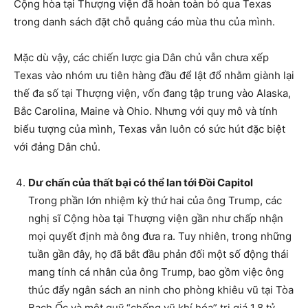
Cộng hòa tại Thượng viện đã hoàn toàn bỏ qua Texas
trong danh sách đặt chỗ quảng cáo mùa thu của mình.
Mặc dù vậy, các chiến lược gia Dân chủ vẫn chưa xếp
Texas vào nhóm ưu tiên hàng đầu để lật đổ nhằm giành lại
thế đa số tại Thượng viện, vốn đang tập trung vào Alaska,
Bắc Carolina, Maine và Ohio. Nhưng với quy mô và tính
biểu tượng của mình, Texas vẫn luôn có sức hút đặc biệt
với đảng Dân chủ.
Dư chấn của thất bại có thể lan tới Đồi Capitol
Trong phần lớn nhiệm kỳ thứ hai của ông Trump, các
nghị sĩ Cộng hòa tại Thượng viện gần như chấp nhận
mọi quyết định mà ông đưa ra. Tuy nhiên, trong những
tuần gần đây, họ đã bắt đầu phản đối một số động thái
mang tính cá nhân của ông Trump, bao gồm việc ông
thúc đẩy ngân sách an ninh cho phòng khiêu vũ tại Tòa
Bạch Ốc và một quỹ “chống vũ khí hóa” trị giá 1,8 tỷ