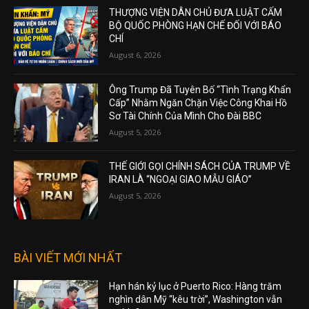
THƯỢNG VIỆN DÂN CHỦ ĐƯA LUẬT CẤM
BỘ QUỐC PHÒNG HẠN CHẾ ĐỐI VỚI BÁO
CHÍ
August 6, 2026
Ông Trump Đã Tuyên Bố “Tình Trạng Khẩn
Cấp” Nhằm Ngăn Chặn Việc Công Khai Hồ
Sơ Tài Chính Của Mình Cho Đài BBC
August 5, 2026
THẾ GIỚI GỌI CHÍNH SÁCH CỦA TRUMP VỀ
IRAN LÀ “NGOẠI GIAO MẪU GIÁO”
August 5, 2026
BÀI VIẾT MỚI NHẤT
Hạn hán kỷ lục ở Puerto Rico: Hàng trăm
nghìn dân Mỹ “kêu trời”, Washington vẫn