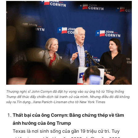
Thượng nghị sĩ John Cornyn đã đặt hy vọng vào sự ủng hộ từ Tổng thống
Trump để thúc đẩy chiến dịch tái tranh cử của mình. Nhưng điều đó đã không
xảy ra.Tín dụng…Ilana Panich-Linsman cho tờ New York Times
Thất bại của ông Cornyn: Bằng chứng thép về tầm
ảnh hưởng của ông Trump
Texas là nơi sinh sống của gần 19 triệu cử tri. Tuy