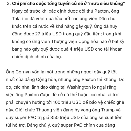
Chi phí cho cuộc tổng tuyển cử sẽ ở “mức siêu khủng”
Ngay cả trước khi xác định được đối thủ Paxton, ông
Talarico đã vượt qua hầu hết các ứng viên Dân chủ
khác trên cả nước về khả năng gây quỹ. Ông đã huy
động được 27 triệu USD trong quý đầu tiên; trong khi
không có ứng viên Thượng viện Cộng hòa nào ở bất kỳ
bang nào gây quỹ được quá 4 triệu USD cho tài khoản
chiến dịch chính của họ.
Ông Cornyn vốn là một trong những người gây quỹ tốt
nhất của đảng Cộng hòa, nhưng ông Paxton thì không. Do
đó, các nhà lãnh đạo đảng tại Washington lo ngại rằng
việc ông Paxton được đề cử có thể buộc các nhà tài trợ
phải chuyển hướng tới 100 triệu USD để bảo vệ chiếc ghế
này. Giới chức Thượng viện đang hy vọng ông Trump và
quỹ super PAC trị giá 350 triệu USD của ông sẽ xuất tiền
túi hỗ trợ. Đáng chú ý, quỹ super PAC chính của đảng