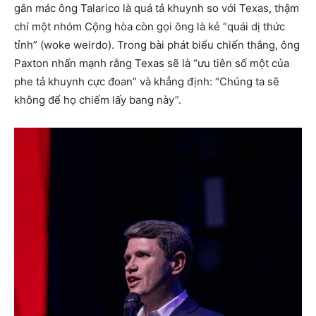
gắn mác ông Talarico là quá tả khuynh so với Texas, thậm
chí một nhóm Cộng hòa còn gọi ông là kẻ “quái dị thức
tỉnh” (woke weirdo). Trong bài phát biểu chiến thắng, ông
Paxton nhấn mạnh rằng Texas sẽ là “ưu tiên số một của
phe tả khuynh cực đoan” và khẳng định: “Chúng ta sẽ
không để họ chiếm lấy bang này”.