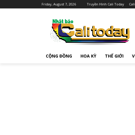
Friday, August 7, 2026
Truyền Hình Cali Today
Cal
CỘNG ĐỒNG
HOA KỲ
THẾ GIỚI
V