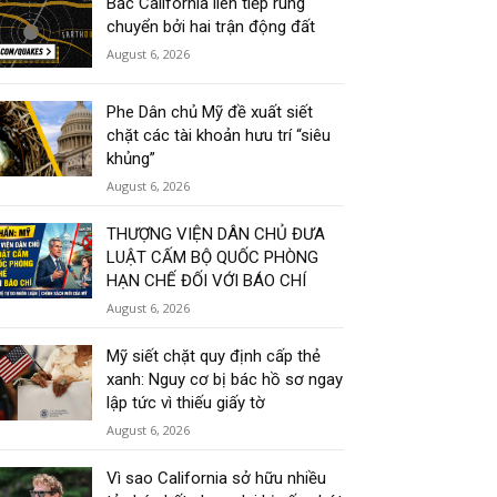
Bắc California liên tiếp rung
chuyển bởi hai trận động đất
August 6, 2026
Phe Dân chủ Mỹ đề xuất siết
chặt các tài khoản hưu trí “siêu
khủng”
August 6, 2026
THƯỢNG VIỆN DÂN CHỦ ĐƯA
LUẬT CẤM BỘ QUỐC PHÒNG
HẠN CHẾ ĐỐI VỚI BÁO CHÍ
August 6, 2026
Mỹ siết chặt quy định cấp thẻ
xanh: Nguy cơ bị bác hồ sơ ngay
lập tức vì thiếu giấy tờ
August 6, 2026
Vì sao California sở hữu nhiều