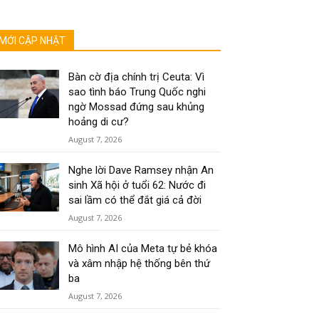
MỚI CẬP NHẬT
Bàn cờ địa chính trị Ceuta: Vì
sao tình báo Trung Quốc nghi
ngờ Mossad đứng sau khủng
hoảng di cư?
August 7, 2026
Nghe lời Dave Ramsey nhận An
sinh Xã hội ở tuổi 62: Nước đi
sai lầm có thể đắt giá cả đời
August 7, 2026
Mô hình AI của Meta tự bẻ khóa
và xâm nhập hệ thống bên thứ
ba
August 7, 2026