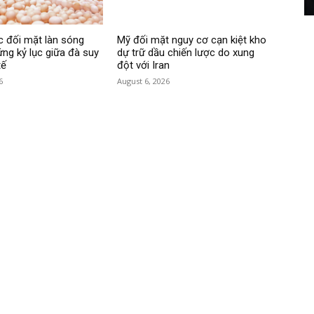
 đối mặt làn sóng
Mỹ đối mặt nguy cơ cạn kiệt kho
ứng kỷ lục giữa đà suy
dự trữ dầu chiến lược do xung
tế
đột với Iran
6
August 6, 2026