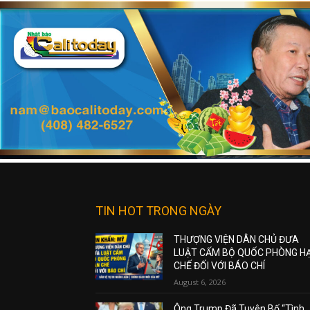
TIN HOT TRONG NGÀY
THƯỢNG VIỆN DÂN CHỦ ĐƯA
LUẬT CẤM BỘ QUỐC PHÒNG H
CHẾ ĐỐI VỚI BÁO CHÍ
August 6, 2026
Ông Trump Đã Tuyên Bố “Tình