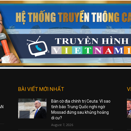
BÀI VIẾT MỚI NHẤT
V
Bàn cờ địa chính trị Ceuta: Vì sao
ẠN
tình báo Trung Quốc nghi ngờ
Mossad đứng sau khủng hoảng
di cư?
August 7, 2026