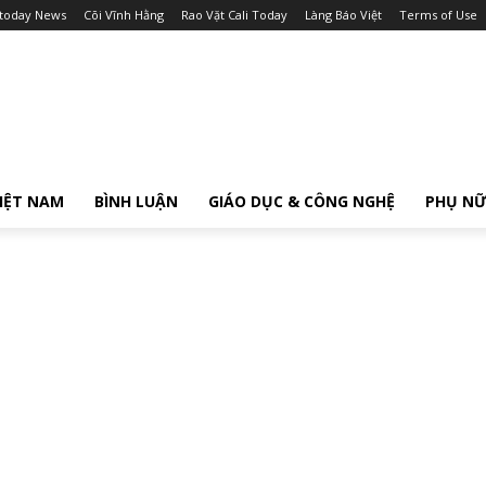
itoday News
Cõi Vĩnh Hằng
Rao Vặt Cali Today
Làng Báo Việt
Terms of Use
IỆT NAM
BÌNH LUẬN
GIÁO DỤC & CÔNG NGHỆ
PHỤ N