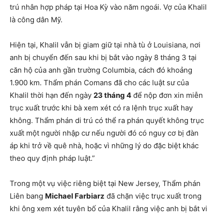
trú nhân hợp pháp tại Hoa Kỳ vào năm ngoái. Vợ của Khalil
là công dân Mỹ.
Hiện tại, Khalil vẫn bị giam giữ tại nhà tù ở Louisiana, nơi
anh bị chuyển đến sau khi bị bắt vào ngày 8 tháng 3 tại
căn hộ của anh gần trường Columbia, cách đó khoảng
1.900 km. Thẩm phán Comans đã cho các luật sư của
Khalil thời hạn đến ngày
23 tháng 4
để nộp đơn xin miễn
trục xuất trước khi bà xem xét có ra lệnh trục xuất hay
không. Thẩm phán di trú có thể ra phán quyết không trục
xuất một người nhập cư nếu người đó có nguy cơ bị đàn
áp khi trở về quê nhà, hoặc vì những lý do đặc biệt khác
theo quy định pháp luật.”
Trong một vụ việc riêng biệt tại New Jersey, Thẩm phán
Liên bang
Michael Farbiarz
đã chặn việc trục xuất trong
khi ông xem xét tuyên bố của Khalil rằng việc anh bị bắt vi