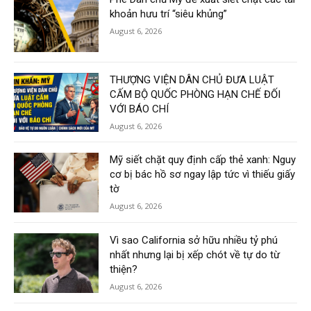
khoản hưu trí “siêu khủng”
August 6, 2026
THƯỢNG VIỆN DÂN CHỦ ĐƯA LUẬT
CẤM BỘ QUỐC PHÒNG HẠN CHẾ ĐỐI
VỚI BÁO CHÍ
August 6, 2026
Mỹ siết chặt quy định cấp thẻ xanh: Nguy
cơ bị bác hồ sơ ngay lập tức vì thiếu giấy
tờ
August 6, 2026
Vì sao California sở hữu nhiều tỷ phú
nhất nhưng lại bị xếp chót về tự do từ
thiện?
August 6, 2026