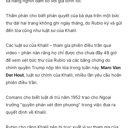
xa hàng nghìn dặm so với gia đình tôi.”
Thẩm phán cho biết phán quyết của bà dựa trên một bức
thư dài hai trang không ghi ngày tháng, do Rubio ký và gửi
đến tòa cũng như luật sư của Khalil.
Các luật sư của Khalil – tham gia phiên điều trần qua
video – phàn nàn rằng họ chỉ được cho chưa đầy 48 giờ
để xem xét bức thư của Rubio và các bằng chứng do
chính quyền Trump nộp lên tòa trong tuần này.
Marc Van
Der Hout
, luật sư chính của Khalil, nhiều lần yêu cầu hoãn
phiên điều trần.
Comans cho biết luật di trú năm 1952 trao cho Ngoại
trưởng “quyền phán xét đơn phương” trong việc đưa ra
quyết định về Khalil.
Rubio cho rằng Khalil nên bị trục xuất vì sự tham gia của