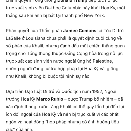
chính quyền Tổng thống
Donald Trump
tiếp tục nỗ lực
trục xuất sinh viên Đại học Columbia này khỏi Hoa Kỳ, một
tháng sau khi anh bị bắt tại thành phố New York.
Phán quyết của Thẩm phán
Jamee Comans
tại Tòa Di trú
LaSalle ở Louisiana chưa phải là quyết định cuối cùng về
số phận của Khalil, nhưng đánh dấu một chiến thắng quan
trọng cho Tổng thống thuộc Đảng Cộng hòa trong nỗ lực
trục xuất các sinh viên nước ngoài ủng hộ Palestine,
những người đang cư trú hợp pháp tại Hoa Kỳ và, giống
như Khalil, không bị buộc tội hình sự nào.
Dựa trên Đạo luật Di trú và Quốc tịch năm 1952, Ngoại
trưởng Hoa Kỳ
Marco Rubio
– được Trump bổ nhiệm – đã
xác định tháng trước rằng Khalil có thể gây tổn hại đến lợi
ích đối ngoại của Hoa Kỳ và nên bị trục xuất vì các phát
ngôn và hoạt động “hợp pháp nhưng có ảnh hưởng tiêu
cực” của anh.