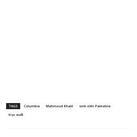
TAGS
Columbia
Mahmoud Khalil
sinh viên Palestine
trục xuất