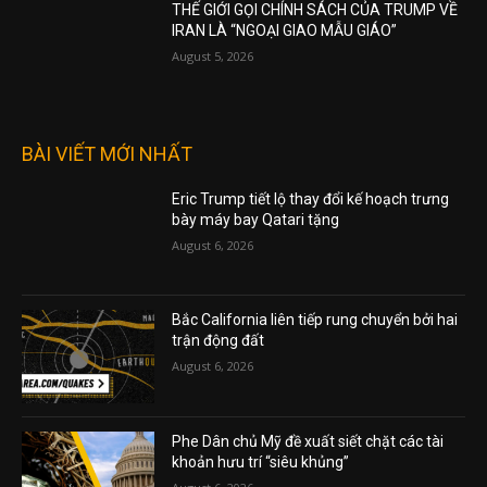
THẾ GIỚI GỌI CHÍNH SÁCH CỦA TRUMP VỀ
IRAN LÀ “NGOẠI GIAO MẪU GIÁO”
August 5, 2026
BÀI VIẾT MỚI NHẤT
Eric Trump tiết lộ thay đổi kế hoạch trưng
bày máy bay Qatari tặng
August 6, 2026
Bắc California liên tiếp rung chuyển bởi hai
trận động đất
August 6, 2026
Phe Dân chủ Mỹ đề xuất siết chặt các tài
khoản hưu trí “siêu khủng”