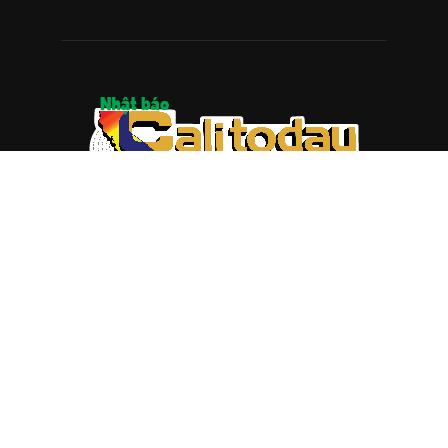
ABOUT US
Trang web
baocalitoday.com
là sản phẩm của Hệ Thống
Truyền Thông Cali Today
Tòa soạn: 1310 Tully Road #109, San Jose, CA 95122
Tel: (408) 482-6527
Contact us:
nam@baocalitoday.com