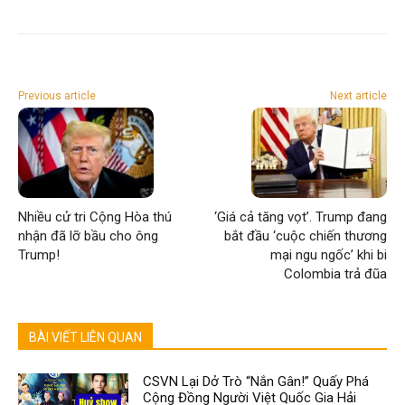
Previous article
Next article
Nhiều cử tri Cộng Hòa thú
‘Giá cả tăng vọt’. Trump đang
nhận đã lỡ bầu cho ông
bắt đầu ‘cuộc chiến thương
Trump!
mại ngu ngốc’ khi bi
Colombia trả đũa
BÀI VIẾT LIÊN QUAN
CSVN Lại Dở Trò “Nắn Gân!” Quấy Phá
Cộng Đồng Người Việt Quốc Gia Hải