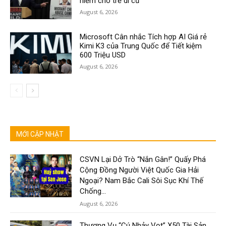
hiểm cho trẻ di cư
August 6, 2026
Microsoft Cân nhắc Tích hợp AI Giá rẻ
Kimi K3 của Trung Quốc để Tiết kiệm
600 Triệu USD
August 6, 2026
MỚI CẬP NHẬT
CSVN Lại Dở Trò “Nắn Gân!” Quấy Phá
Cộng Đồng Người Việt Quốc Gia Hải
Ngoại? Nam Bắc Cali Sôi Sục Khí Thế
Chống...
August 6, 2026
Thương Vụ “Cú Nhảy Vọt” X50 Tài Sản