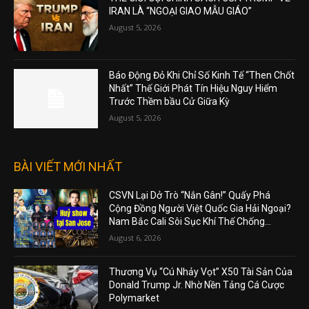
IRAN LÀ “NGOẠI GIAO MẪU GIÁO”
August 5, 2026
Báo Động Đỏ Khi Chỉ Số Kinh Tế “Then Chốt
Nhất” Thế Giới Phát Tín Hiệu Nguy Hiểm
Trước Thềm bầu Cử Giữa Kỳ
August 5, 2026
BÀI VIẾT MỚI NHẤT
CSVN Lại Dở Trò “Nắn Gân!” Quấy Phá
Cộng Đồng Người Việt Quốc Gia Hải Ngoại?
Nam Bắc Cali Sôi Sục Khí Thế Chống...
August 6, 2026
Thương Vụ “Cú Nhảy Vọt” X50 Tài Sản Của
Donald Trump Jr. Nhờ Nền Tảng Cá Cược
Polymarket