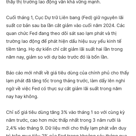
thấy thị trường lao động vẫn khá vững mạnh.
Cuối tháng 1, Cục Dự trữ Liên bang (Fed) giữ nguyên lãi
suất cơ bản sau ba lần cắt giảm vào cuối năm 2024. Các
quan chức Fed đang theo dõi sát sao lạm phát và thị
trường lao động để phát hiện dấu hiệu suy yếu kinh tế
tiềm tàng. Họ dự kiến chỉ cắt giảm lãi suất hai lần trong
năm nay, giảm so với dự báo trước đó là bốn lần.
Báo cáo mới nhất về giá tiêu dùng của chính phủ cho thấy
lạm phát đã tăng tốc trong tháng trước, làm dấy lên nghi
ngờ về việc Fed có thực sự cắt giảm lãi suất trong năm
nay hay không.
Chỉ số giá tiêu dùng tăng 3% vào tháng 1 so với cùng kỳ
năm trước, cao hơn mức thấp nhất trong 3 năm rưỡi là
2,4% vào tháng 9. Dữ liệu mới cho thấy lạm phát vẫn duy
trì trên mục tiêu 2% của Fed trong khoảng sáu tháng qua,