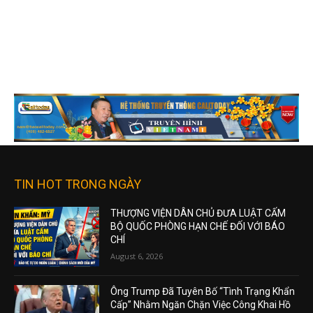
TIN HOT TRONG NGÀY
THƯỢNG VIỆN DÂN CHỦ ĐƯA LUẬT CẤM
BỘ QUỐC PHÒNG HẠN CHẾ ĐỐI VỚI BÁO
CHÍ
August 6, 2026
Ông Trump Đã Tuyên Bố “Tình Trạng Khẩn
Cấp” Nhằm Ngăn Chặn Việc Công Khai Hồ