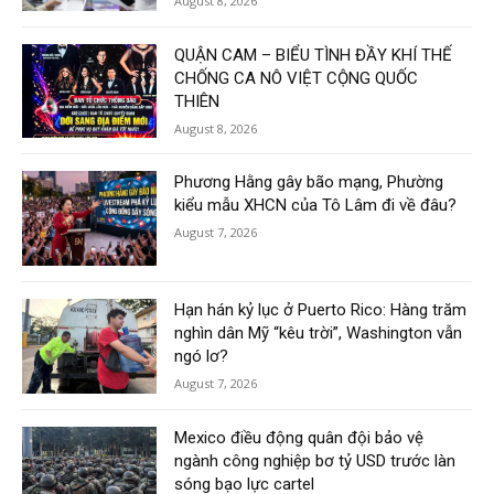
August 8, 2026
QUẬN CAM – BIỂU TÌNH ĐẦY KHÍ THẾ
CHỐNG CA NÔ VIỆT CỘNG QUỐC
THIÊN
August 8, 2026
Phương Hằng gây bão mạng, Phường
kiểu mẫu XHCN của Tô Lâm đi về đâu?
August 7, 2026
Hạn hán kỷ lục ở Puerto Rico: Hàng trăm
nghìn dân Mỹ “kêu trời”, Washington vẫn
ngó lơ?
August 7, 2026
Mexico điều động quân đội bảo vệ
ngành công nghiệp bơ tỷ USD trước làn
sóng bạo lực cartel