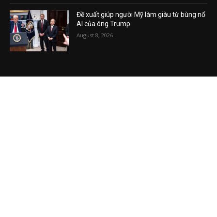
Đề xuất giúp người Mỹ làm giàu từ bùng nổ
AI của ông Trump
August 8, 2026
VIDEO MỚI NHẤT
Phương Hằng gây bão mạng, Phường kiểu
mẫu XHCN của Tô Lâm đi về đâu?
August 7, 2026
Vụ án tham nhũng Sheng Thao – David
Duong đi về đâu? Mô hình XHCN của Tô
Lâm bao giờ sẽ thành?
August 5, 2026
Khủng hoảng kim cương vàng Việt Nam