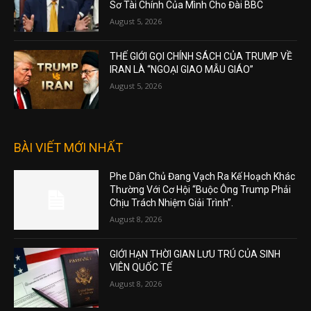
Sơ Tài Chính Của Mình Cho Đài BBC
August 5, 2026
THẾ GIỚI GỌI CHÍNH SÁCH CỦA TRUMP VỀ
IRAN LÀ “NGOẠI GIAO MẪU GIÁO”
August 5, 2026
BÀI VIẾT MỚI NHẤT
Phe Dân Chủ Đang Vạch Ra Kế Hoạch Khác
Thường Với Cơ Hội “Buộc Ông Trump Phải
Chịu Trách Nhiệm Giải Trình”.
August 8, 2026
GIỚI HẠN THỜI GIAN LƯU TRÚ CỦA SINH
VIÊN QUỐC TẾ
August 8, 2026