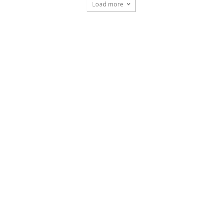
Load more