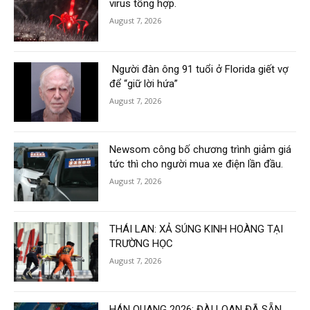
virus tổng hợp.
August 7, 2026
Người đàn ông 91 tuổi ở Florida giết vợ
để “giữ lời hứa”
August 7, 2026
Newsom công bố chương trình giảm giá
tức thì cho người mua xe điện lần đầu.
August 7, 2026
THÁI LAN: XẢ SÚNG KINH HOÀNG TẠI
TRƯỜNG HỌC
August 7, 2026
HÁN QUANG 2026: ĐÀI LOAN ĐÃ SẴN