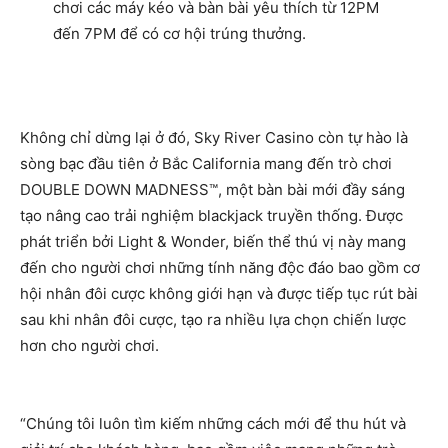
chơi các máy kéo và bàn bài yêu thích từ 12PM
đến 7PM để có cơ hội trúng thưởng.
Không chỉ dừng lại ở đó, Sky River Casino còn tự hào là
sòng bạc đầu tiên ở Bắc California mang đến trò chơi
DOUBLE DOWN MADNESS™, một bàn bài mới đầy sáng
tạo nâng cao trải nghiệm blackjack truyền thống. Được
phát triển bởi Light & Wonder, biến thể thú vị này mang
đến cho người chơi những tính năng độc đáo bao gồm cơ
hội nhân đôi cược không giới hạn và được tiếp tục rút bài
sau khi nhân đôi cược, tạo ra nhiều lựa chọn chiến lược
hơn cho người chơi.
“Chúng tôi luôn tìm kiếm những cách mới để thu hút và