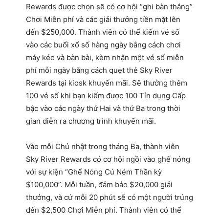
Rewards được chọn sẽ có cơ hội “ghi bàn thắng”
Chơi Miễn phí và các giải thưởng tiền mặt lên
đến $250,000. Thành viên có thể kiếm vé số
vào các buổi xổ số hàng ngày bằng cách chơi
máy kéo và bàn bài, kèm nhận một vé số miễn
phí mỗi ngày bằng cách quẹt thẻ Sky River
Rewards tại kiosk khuyến mãi. Sẽ thưởng thêm
100 vé số khi bạn kiếm được 100 Tín dụng Cấp
bậc vào các ngày thứ Hai và thứ Ba trong thời
gian diễn ra chương trình khuyến mãi.
Vào mỗi Chủ nhật trong tháng Ba, thành viên
Sky River Rewards có cơ hội ngồi vào ghế nóng
với sự kiện “Ghế Nóng Cú Ném Thần kỳ
$100,000”. Mỗi tuần, đảm bảo $20,000 giải
thưởng, và cứ mỗi 20 phút sẽ có một người trúng
đến $2,500 Chơi Miễn phí. Thành viên có thể