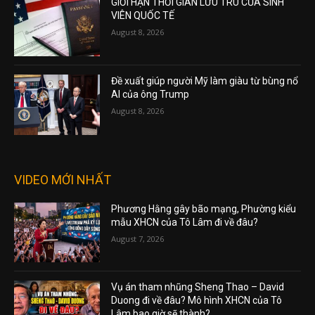
GIỚI HẠN THỜI GIAN LƯU TRÚ CỦA SINH
VIÊN QUỐC TẾ
August 8, 2026
Đề xuất giúp người Mỹ làm giàu từ bùng nổ
AI của ông Trump
August 8, 2026
VIDEO MỚI NHẤT
Phương Hằng gây bão mạng, Phường kiểu
mẫu XHCN của Tô Lâm đi về đâu?
August 7, 2026
Vụ án tham nhũng Sheng Thao – David
Duong đi về đâu? Mô hình XHCN của Tô
Lâm bao giờ sẽ thành?