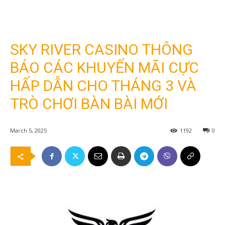
SKY RIVER CASINO THÔNG
BÁO CÁC KHUYẾN MÃI CỰC
HẤP DẪN CHO THÁNG 3 VÀ
TRÒ CHƠI BÀN BÀI MỚI
March 5, 2025
1192
0