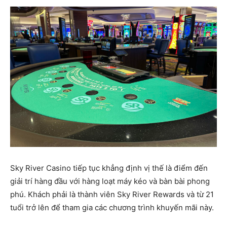
Sky River Casino tiếp tục khẳng định vị thế là điểm đến
giải trí hàng đầu với hàng loạt máy kéo và bàn bài phong
phú. Khách phải là thành viên Sky River Rewards và từ 21
tuổi trở lên để tham gia các chương trình khuyến mãi này.