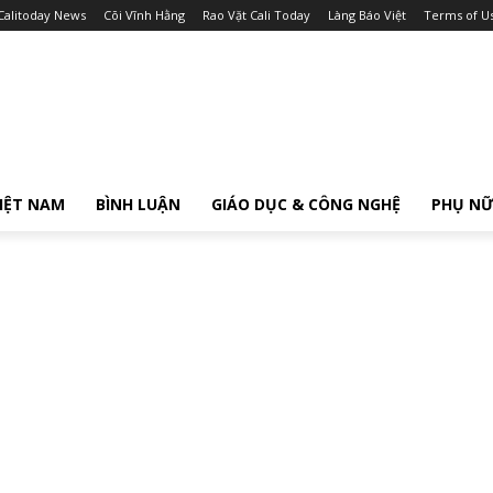
Calitoday News
Cõi Vĩnh Hằng
Rao Vặt Cali Today
Làng Báo Việt
Terms of U
IỆT NAM
BÌNH LUẬN
GIÁO DỤC & CÔNG NGHỆ
PHỤ N