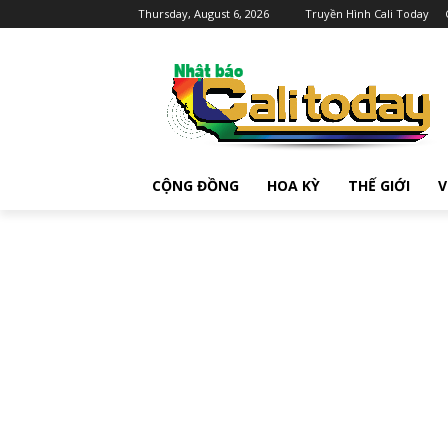
Thursday, August 6, 2026
Truyền Hình Cali Today
CỘNG ĐỒNG
HOA KỲ
THẾ GIỚI
V