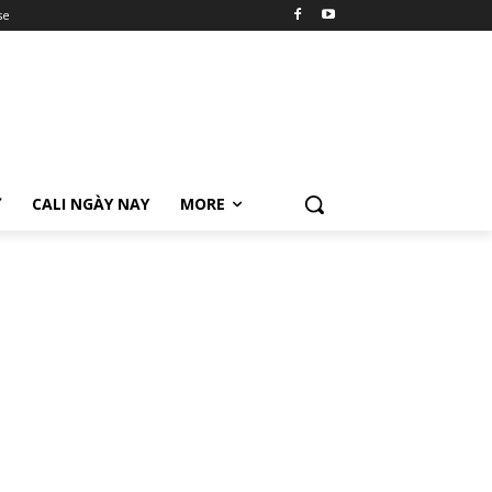
se
Ữ
CALI NGÀY NAY
MORE