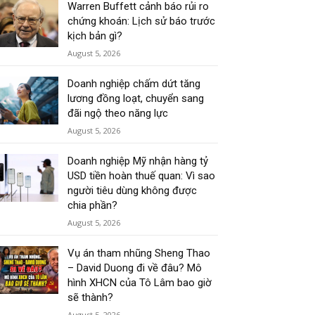
Warren Buffett cảnh báo rủi ro
chứng khoán: Lịch sử báo trước
kịch bản gì?
August 5, 2026
Doanh nghiệp chấm dứt tăng
lương đồng loạt, chuyển sang
đãi ngộ theo năng lực
August 5, 2026
Doanh nghiệp Mỹ nhận hàng tỷ
USD tiền hoàn thuế quan: Vì sao
người tiêu dùng không được
chia phần?
August 5, 2026
Vụ án tham nhũng Sheng Thao
– David Duong đi về đâu? Mô
hình XHCN của Tô Lâm bao giờ
sẽ thành?
August 5, 2026