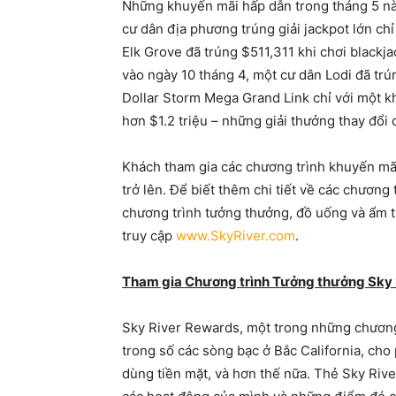
Những khuyến mãi hấp dẫn trong tháng 5 này 
cư dân địa phương trúng giải jackpot lớn ch
Elk Grove đã trúng $511,311 khi chơi blackja
vào ngày 10 tháng 4, một cư dân Lodi đã trú
Dollar Storm Mega Grand Link chỉ với một k
hơn $1.2 triệu – những giải thưởng thay đổi 
Khách tham gia các chương trình khuyến mãi 
trở lên. Để biết thêm chi tiết về các chương
chương trình tưởng thưởng, đồ uống và ẩm thự
truy cập
www.SkyRiver.com
.
Tham gia Chương trình Tưởng thưởng Sky
Sky River Rewards, một trong những chương
trong số các sòng bạc ở Bắc California, ch
dùng tiền mặt, và hơn thế nữa. Thẻ Sky Riv