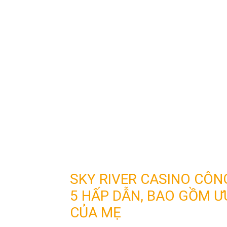
SKY RIVER CASINO CÔN
5 HẤP DẪN, BAO GỒM Ư
CỦA MẸ