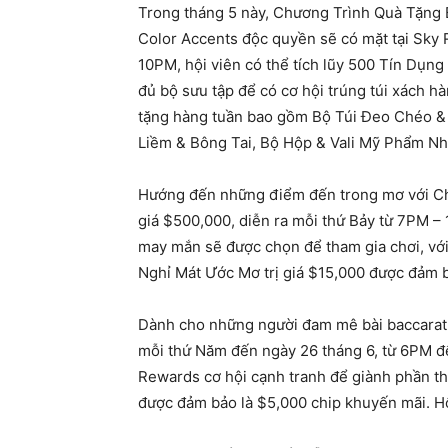
Trong tháng 5 này, Chương Trình Quà Tặng
Color Accents độc quyền sẽ có mặt tại Sky 
10PM, hội viên có thể tích lũy 500 Tín Dụn
đủ bộ sưu tập để có cơ hội trúng túi xách hà
tặng hàng tuần bao gồm Bộ Túi Đeo Chéo & V
Liềm & Bông Tai, Bộ Hộp & Vali Mỹ Phẩm Nh
Hướng đến những điểm đến trong mơ với Ch
giá $500,000, diễn ra mỗi thứ Bảy từ 7PM –
may mắn sẽ được chọn để tham gia chơi, với
Nghỉ Mát Ước Mơ trị giá $15,000 được đảm 
Dành cho những người đam mê bài baccarat, G
mỗi thứ Năm đến ngày 26 tháng 6, từ 6PM đ
Rewards cơ hội cạnh tranh để giành phần th
được đảm bảo là $5,000 chip khuyến mãi. Hội