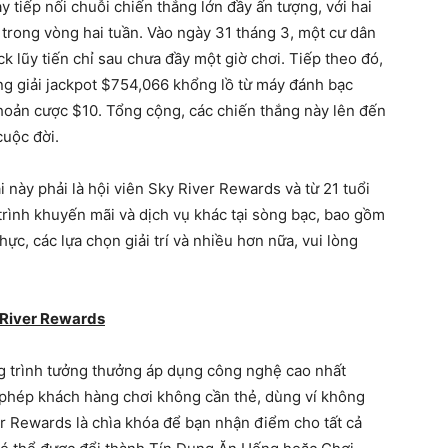
tiếp nối chuỗi chiến thắng lớn đầy ấn tượng, với hai
ỉ trong vòng hai tuần. Vào ngày 31 tháng 3, một cư dân
ck lũy tiến chỉ sau chưa đầy một giờ chơi. Tiếp theo đó,
ng giải jackpot $754,066 khổng lồ từ máy đánh bạc
hoản cược $10. Tổng cộng, các chiến thắng này lên đến
cuộc đời.
này phải là hội viên Sky River Rewards và từ 21 tuổi
 trình khuyến mãi và dịch vụ khác tại sòng bạc, bao gồm
c, các lựa chọn giải trí và nhiều hơn nữa, vui lòng
 River Rewards
 trình tưởng thưởng áp dụng công nghệ cao nhất
o phép khách hàng chơi không cần thẻ, dùng ví không
er Rewards là chìa khóa để bạn nhận điểm cho tất cả