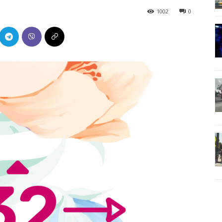
1002
0