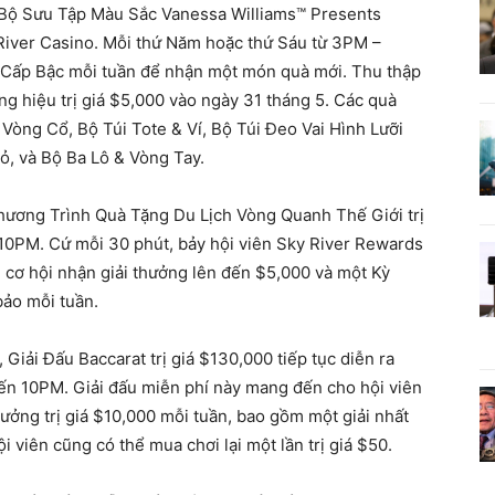
 Bộ Sưu Tập Màu Sắc Vanessa Williams™ Presents
River Casino. Mỗi thứ Năm hoặc thứ Sáu từ 3PM –
g Cấp Bậc mỗi tuần để nhận một món quà mới. Thu thập
ng hiệu trị giá $5,000 vào ngày 31 tháng 5. Các quà
òng Cổ, Bộ Túi Tote & Ví, Bộ Túi Đeo Vai Hình Lưỡi
ỏ, và Bộ Ba Lô & Vòng Tay.
ương Trình Quà Tặng Du Lịch Vòng Quanh Thế Giới trị
 10PM. Cứ mỗi 30 phút, bảy hội viên Sky River Rewards
 cơ hội nhận giải thưởng lên đến $5,000 và một Kỳ
bảo mỗi tuần.
iải Đấu Baccarat trị giá $130,000 tiếp tục diễn ra
ến 10PM. Giải đấu miễn phí này mang đến cho hội viên
ưởng trị giá $10,000 mỗi tuần, bao gồm một giải nhất
 viên cũng có thể mua chơi lại một lần trị giá $50.