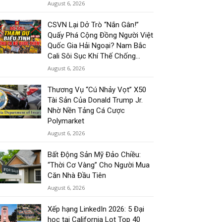
August 6, 2026
CSVN Lại Dở Trò “Nắn Gân!”
Quấy Phá Cộng Đồng Người Việt
Quốc Gia Hải Ngoại? Nam Bắc
Cali Sôi Sục Khí Thế Chống...
August 6, 2026
Thương Vụ “Cú Nhảy Vọt” X50
Tài Sản Của Donald Trump Jr.
Nhờ Nền Tảng Cá Cược
Polymarket
August 6, 2026
Bất Động Sản Mỹ Đảo Chiều:
“Thời Cơ Vàng” Cho Người Mua
Căn Nhà Đầu Tiên
August 6, 2026
Xếp hạng LinkedIn 2026: 5 Đại
học tại California Lọt Top 40