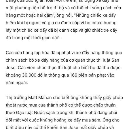
băng qua đường an toàn với trẻ em, sử dụng xe đẩy như
một phương tiện hỗ trợ đi bộ và có thể chỉ sống cách cửa
hàng một hoặc hai dặm”, ông nói. “Những chiếc xe đẩy
hiếm khi bị người vô gia cư đánh cắp vì họ có xu hướng
lấy một chiếc xe đẩy đã bị đánh cắp và giữ chiếc xe đẩy
đó trong một thời gian dài”.
Các cửa hàng tạp hóa đã bị phạt vì xe đẩy hàng thông qua
chính sách bỏ xe đẩy hàng của cơ quan thực thi luật San
Jose. Các viên chức thực thi luật cho biết họ đã thu được
khoảng 39.000 đô la thông qua 166 biên bản phạt vào
năm ngoái.
Thị trưởng Matt Mahan cho biết ông không thấy giấy phép
thoát nước mưa của thành phố có thể được chấp thuận
theo Đạo luật Nước sạch trong khi thành phố đang phải
đối mặt với cuộc khủng hoảng xe đẩy mua sắm. Ông cho
biết điều này có thể khiến San Jose mất giấy phép và