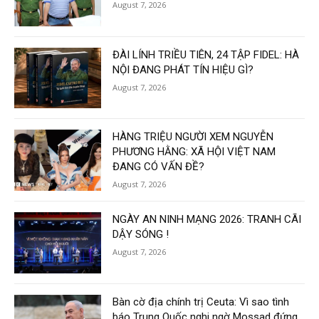
August 7, 2026
ĐÀI LÍNH TRIỀU TIÊN, 24 TẬP FIDEL: HÀ
NỘI ĐANG PHÁT TÍN HIỆU GÌ?
August 7, 2026
HÀNG TRIỆU NGƯỜI XEM NGUYỄN
PHƯƠNG HẰNG: XÃ HỘI VIỆT NAM
ĐANG CÓ VẤN ĐỀ?
August 7, 2026
NGÀY AN NINH MẠNG 2026: TRANH CÃI
DẬY SÓNG !
August 7, 2026
Bàn cờ địa chính trị Ceuta: Vì sao tình
báo Trung Quốc nghi ngờ Mossad đứng