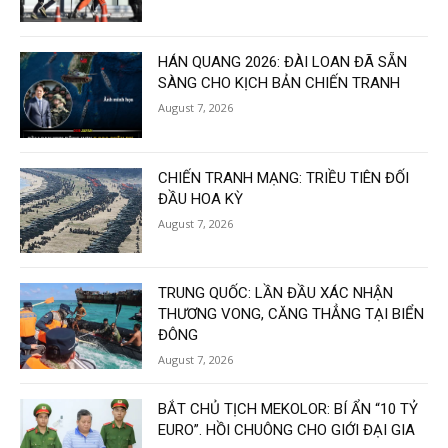
HÁN QUANG 2026: ĐÀI LOAN ĐÃ SẴN
SÀNG CHO KỊCH BẢN CHIẾN TRANH
August 7, 2026
CHIẾN TRANH MẠNG: TRIỀU TIÊN ĐỐI
ĐẦU HOA KỲ
August 7, 2026
TRUNG QUỐC: LẦN ĐẦU XÁC NHẬN
THƯƠNG VONG, CĂNG THẲNG TẠI BIỂN
ĐÔNG
August 7, 2026
BẮT CHỦ TỊCH MEKOLOR: BÍ ẨN “10 TỶ
EURO”. HỒI CHUÔNG CHO GIỚI ĐẠI GIA