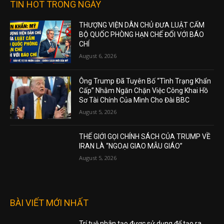
TIN HOT TRONG NGÀY
THƯỢNG VIỆN DÂN CHỦ ĐƯA LUẬT CẤM
BỘ QUỐC PHÒNG HẠN CHẾ ĐỐI VỚI BÁO
CHÍ
August 6, 2026
Ông Trump Đã Tuyên Bố “Tình Trạng Khẩn
Cấp” Nhằm Ngăn Chặn Việc Công Khai Hồ
Sơ Tài Chính Của Mình Cho Đài BBC
August 5, 2026
THẾ GIỚI GỌI CHÍNH SÁCH CỦA TRUMP VỀ
IRAN LÀ “NGOẠI GIAO MẪU GIÁO”
August 5, 2026
BÀI VIẾT MỚI NHẤT
Trí tuệ nhân tạo được sử dụng để tạo ra