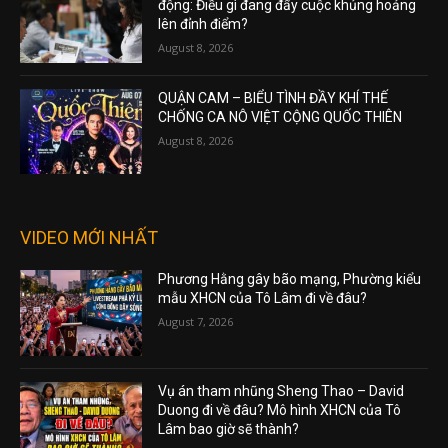
động: Điều gì đang đẩy cuộc khủng hoảng
lên đỉnh điểm?
August 8, 2026
QUẬN CAM – BIỂU TÌNH ĐẦY KHÍ THẾ
CHỐNG CA NÔ VIỆT CỘNG QUỐC THIÊN
August 8, 2026
VIDEO MỚI NHẤT
Phương Hằng gây bão mạng, Phường kiểu
mẫu XHCN của Tô Lâm đi về đâu?
August 7, 2026
Vụ án tham nhũng Sheng Thao – David
Duong đi về đâu? Mô hình XHCN của Tô
Lâm bao giờ sẽ thành?