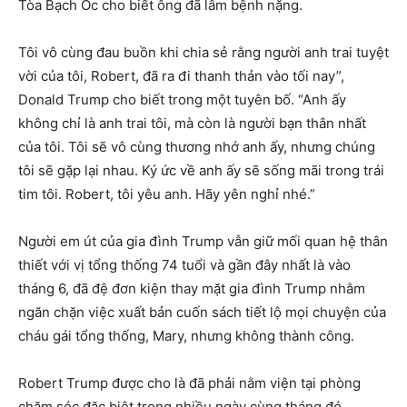
Tòa Bạch Ốc cho biết ông đã lâm bệnh nặng.
Tôi vô cùng đau buồn khi chia sẻ rằng người anh trai tuyệt
vời của tôi, Robert, đã ra đi thanh thản vào tối nay”,
Donald Trump cho biết trong một tuyên bố. “Anh ấy
không chỉ là anh trai tôi, mà còn là người bạn thân nhất
của tôi. Tôi sẽ vô cùng thương nhớ anh ấy, nhưng chúng
tôi sẽ gặp lại nhau. Ký ức về anh ấy sẽ sống mãi trong trái
tim tôi. Robert, tôi yêu anh. Hãy yên nghỉ nhé.”
Người em út của gia đình Trump vẫn giữ mối quan hệ thân
thiết với vị tổng thống 74 tuổi và gần đây nhất là vào
tháng 6, đã đệ đơn kiện thay mặt gia đình Trump nhằm
ngăn chặn việc xuất bản cuốn sách tiết lộ mọi chuyện của
cháu gái tổng thống, Mary, nhưng không thành công.
Robert Trump được cho là đã phải nằm viện tại phòng
chăm sóc đặc biệt trong nhiều ngày cùng tháng đó.