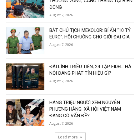
THƯƠNG VONG, CĂNG THẲNG TẠI BIỂN
ĐÔNG
August 7, 2026
BẮT CHỦ TỊCH MEKOLOR: BÍ ẨN “10 TỶ
EURO”. HỒI CHUÔNG CHO GIỚI ĐẠI GIA
August 7, 2026
ĐÀI LÍNH TRIỀU TIÊN, 24 TẬP FIDEL: HÀ
NỘI ĐANG PHÁT TÍN HIỆU GÌ?
August 7, 2026
HÀNG TRIỆU NGƯỜI XEM NGUYỄN
PHƯƠNG HẰNG: XÃ HỘI VIỆT NAM
ĐANG CÓ VẤN ĐỀ?
August 7, 2026
Load more