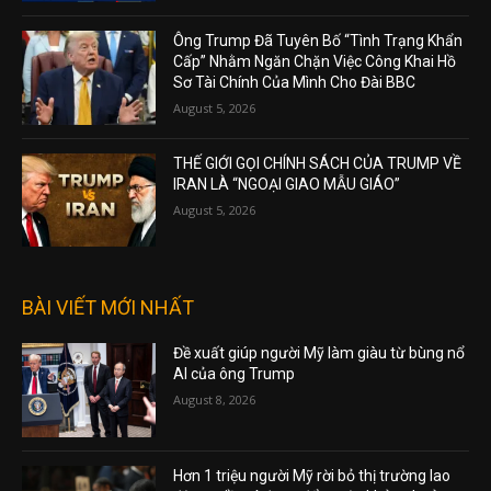
Ông Trump Đã Tuyên Bố “Tình Trạng Khẩn
Cấp” Nhằm Ngăn Chặn Việc Công Khai Hồ
Sơ Tài Chính Của Mình Cho Đài BBC
August 5, 2026
THẾ GIỚI GỌI CHÍNH SÁCH CỦA TRUMP VỀ
IRAN LÀ “NGOẠI GIAO MẪU GIÁO”
August 5, 2026
BÀI VIẾT MỚI NHẤT
Đề xuất giúp người Mỹ làm giàu từ bùng nổ
AI của ông Trump
August 8, 2026
Hơn 1 triệu người Mỹ rời bỏ thị trường lao