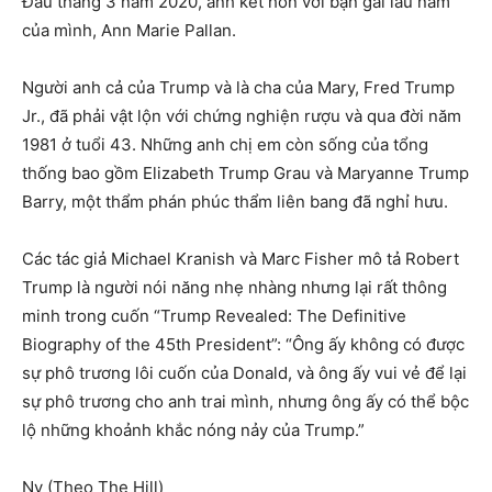
Đầu tháng 3 năm 2020, anh kết hôn với bạn gái lâu năm
của mình, Ann Marie Pallan.
Người anh cả của Trump và là cha của Mary, Fred Trump
Jr., đã phải vật lộn với chứng nghiện rượu và qua đời năm
1981 ở tuổi 43. Những anh chị em còn sống của tổng
thống bao gồm Elizabeth Trump Grau và Maryanne Trump
Barry, một thẩm phán phúc thẩm liên bang đã nghỉ hưu.
Các tác giả Michael Kranish và Marc Fisher mô tả Robert
Trump là người nói năng nhẹ nhàng nhưng lại rất thông
minh trong cuốn “Trump Revealed: The Definitive
Biography of the 45th President”: “Ông ấy không có được
sự phô trương lôi cuốn của Donald, và ông ấy vui vẻ để lại
sự phô trương cho anh trai mình, nhưng ông ấy có thể bộc
lộ những khoảnh khắc nóng nảy của Trump.”
Ny (Theo The Hill)