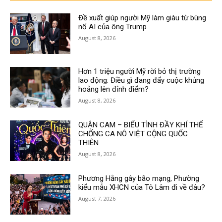
Đề xuất giúp người Mỹ làm giàu từ bùng
nổ AI của ông Trump
August 8, 2026
Hơn 1 triệu người Mỹ rời bỏ thị trường
lao động: Điều gì đang đẩy cuộc khủng
hoảng lên đỉnh điểm?
August 8, 2026
QUẬN CAM – BIỂU TÌNH ĐẦY KHÍ THẾ
CHỐNG CA NÔ VIỆT CỘNG QUỐC
THIÊN
August 8, 2026
Phương Hằng gây bão mạng, Phường
kiểu mẫu XHCN của Tô Lâm đi về đâu?
August 7, 2026