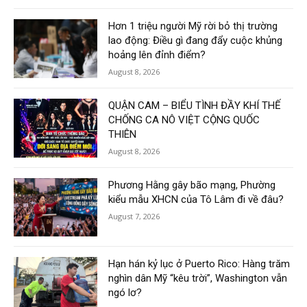
Hơn 1 triệu người Mỹ rời bỏ thị trường
lao động: Điều gì đang đẩy cuộc khủng
hoảng lên đỉnh điểm?
August 8, 2026
QUẬN CAM – BIỂU TÌNH ĐẦY KHÍ THẾ
CHỐNG CA NÔ VIỆT CỘNG QUỐC
THIÊN
August 8, 2026
Phương Hằng gây bão mạng, Phường
kiểu mẫu XHCN của Tô Lâm đi về đâu?
August 7, 2026
Hạn hán kỷ lục ở Puerto Rico: Hàng trăm
nghìn dân Mỹ “kêu trời”, Washington vẫn
ngó lơ?