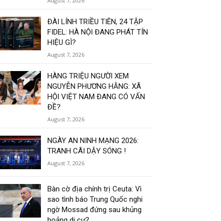
August 7, 2026
ĐÀI LÍNH TRIỀU TIÊN, 24 TẬP
FIDEL: HÀ NỘI ĐANG PHÁT TÍN
HIỆU GÌ?
August 7, 2026
HÀNG TRIỆU NGƯỜI XEM
NGUYỄN PHƯƠNG HẰNG: XÃ
HỘI VIỆT NAM ĐANG CÓ VẤN
ĐỀ?
August 7, 2026
NGÀY AN NINH MẠNG 2026:
TRANH CÃI DẬY SÓNG !
August 7, 2026
Bàn cờ địa chính trị Ceuta: Vì
sao tình báo Trung Quốc nghi
ngờ Mossad đứng sau khủng
hoảng di cư?