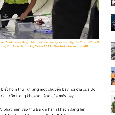
 rắn Mark Pelley đang nhấc một con rắn cây xanh vô hại dài 60 cm (2 feet)
rne, thứ Ba, ngày 1 tháng 7 năm 2025. (The Snake Hunter qua AP)
iết hôm thứ Tư rằng một chuyến bay nội địa của Úc
n rắn trốn trong khoang hàng của máy bay.
ợc phát hiện vào thứ Ba khi hành khách đang lên