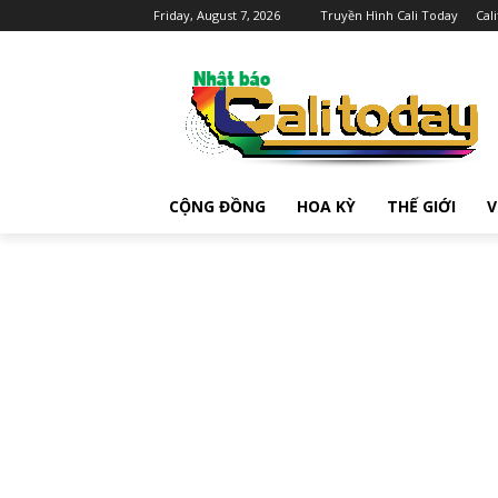
Friday, August 7, 2026
Truyền Hình Cali Today
Cal
CỘNG ĐỒNG
HOA KỲ
THẾ GIỚI
V