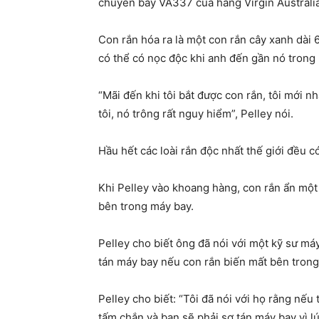
chuyến bay VA337 của hãng Virgin Australi
Con rắn hóa ra là một con rắn cây xanh dài 6
có thể có nọc độc khi anh đến gần nó trong 
“Mãi đến khi tôi bắt được con rắn, tôi mới n
tôi, nó trông rất nguy hiểm”, Pelley nói.
Hầu hết các loài rắn độc nhất thế giới đều 
Khi Pelley vào khoang hàng, con rắn ẩn một
bên trong máy bay.
Pelley cho biết ông đã nói với một kỹ sư m
tán máy bay nếu con rắn biến mất bên trong
Pelley cho biết: “Tôi đã nói với họ rằng nếu
tấm chắn và bạn sẽ phải sơ tán máy bay vì lúc