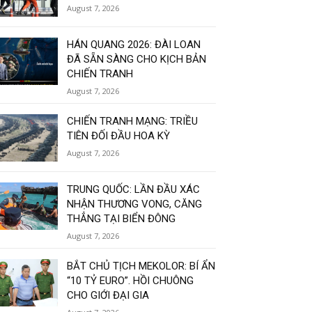
August 7, 2026
HÁN QUANG 2026: ĐÀI LOAN
ĐÃ SẴN SÀNG CHO KỊCH BẢN
CHIẾN TRANH
August 7, 2026
CHIẾN TRANH MẠNG: TRIỀU
TIÊN ĐỐI ĐẦU HOA KỲ
August 7, 2026
TRUNG QUỐC: LẦN ĐẦU XÁC
NHẬN THƯƠNG VONG, CĂNG
THẲNG TẠI BIỂN ĐÔNG
August 7, 2026
BẮT CHỦ TỊCH MEKOLOR: BÍ ẨN
“10 TỶ EURO”. HỒI CHUÔNG
CHO GIỚI ĐẠI GIA