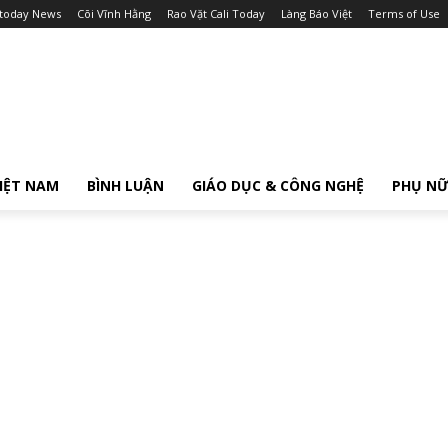
itoday News
Cõi Vĩnh Hằng
Rao Vặt Cali Today
Làng Báo Việt
Terms of Use
IỆT NAM
BÌNH LUẬN
GIÁO DỤC & CÔNG NGHỆ
PHỤ N