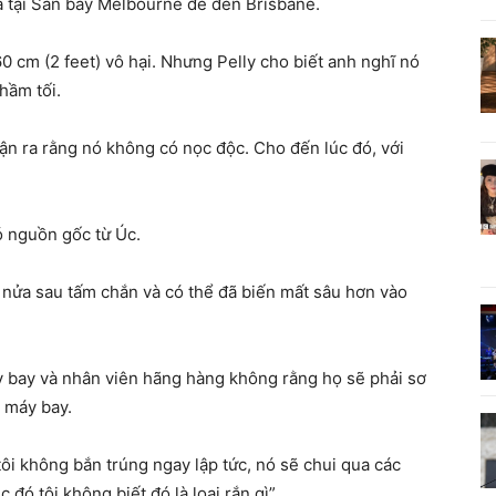
a tại Sân bay Melbourne để đến Brisbane.
0 cm (2 feet) vô hại. Nhưng Pelly cho biết anh nghĩ nó
hầm tối.
hận ra rằng nó không có nọc độc. Cho đến lúc đó, với
có nguồn gốc từ Úc.
 nửa sau tấm chắn và có thể đã biến mất sâu hơn vào
áy bay và nhân viên hãng hàng không rằng họ sẽ phải sơ
 máy bay.
 tôi không bắn trúng ngay lập tức, nó sẽ chui qua các
 đó tôi không biết đó là loại rắn gì”.