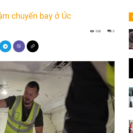
ậm chuyến bay ở Úc
968
0