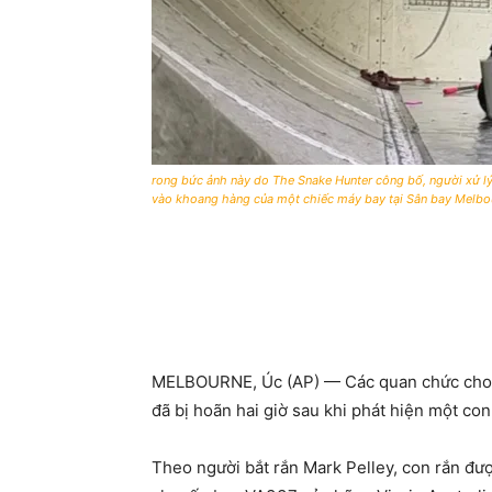
rong bức ảnh này do The Snake Hunter công bố, người xử lý
vào khoang hàng của một chiếc máy bay tại Sân bay Melbou
MELBOURNE, Úc (AP) — Các quan chức cho b
đã bị hoãn hai giờ sau khi phát hiện một co
Theo người bắt rắn Mark Pelley, con rắn đư