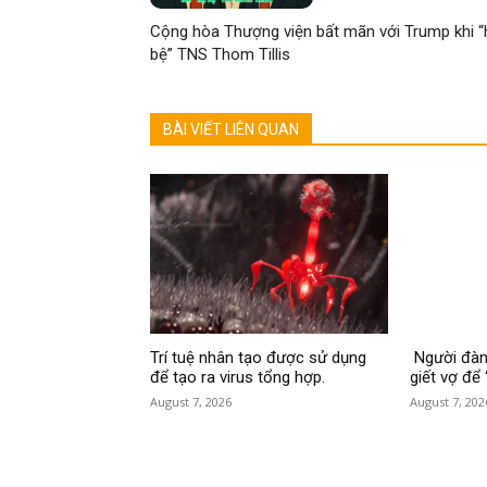
Cộng hòa Thượng viện bất mãn với Trump khi “
bệ” TNS Thom Tillis
BÀI VIẾT LIÊN QUAN
Trí tuệ nhân tạo được sử dụng
Người đàn 
để tạo ra virus tổng hợp.
giết vợ để 
August 7, 2026
August 7, 202