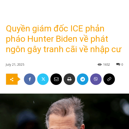
Quyền giám đốc ICE phản
pháo Hunter Biden về phát
ngôn gây tranh cãi về nhập cư
July 21, 2025
1652
0