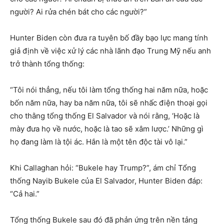
người? Ai rửa chén bát cho các người?”
Hunter Biden còn đưa ra tuyên bố đầy bạo lực mang tính
giả định về việc xử lý các nhà lãnh đạo Trung Mỹ nếu anh
trở thành tổng thống:
“Tôi nói thẳng, nếu tôi làm tổng thống hai năm nữa, hoặc
bốn năm nữa, hay ba năm nữa, tôi sẽ nhấc điện thoại gọi
cho thằng tổng thống El Salvador và nói rằng, ‘Hoặc là
mày đưa họ về nước, hoặc là tao sẽ xâm lược.’ Những gì
họ đang làm là tội ác. Hắn là một tên độc tài vô lại.”
Khi Callaghan hỏi: “Bukele hay Trump?”, ám chỉ Tổng
thống Nayib Bukele của El Salvador, Hunter Biden đáp:
“Cả hai.”
Tổng thống Bukele sau đó đã phản ứng trên nền tảng