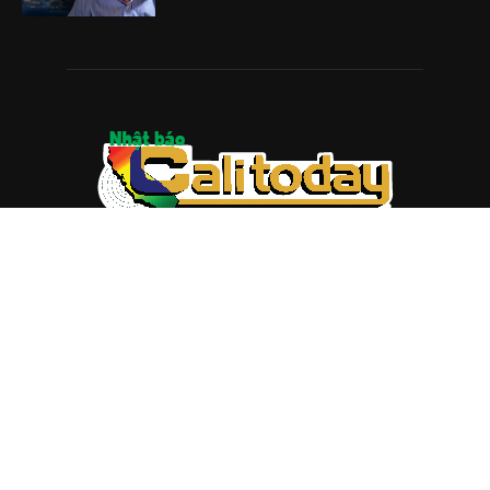
ABOUT US
Trang web
baocalitoday.com
là sản phẩm của Hệ Thống
Truyền Thông Cali Today
Tòa soạn: 1310 Tully Road #109, San Jose, CA 95122
Tel: (408) 482-6527