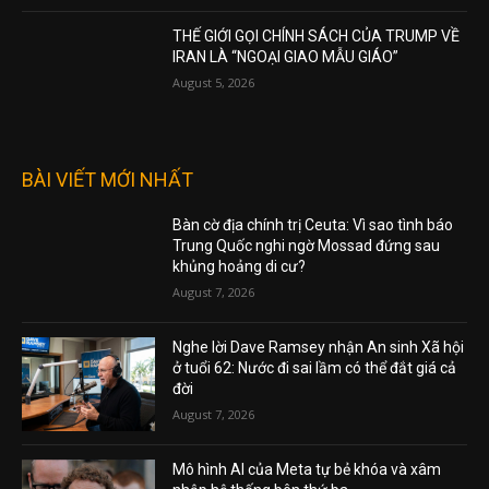
THẾ GIỚI GỌI CHÍNH SÁCH CỦA TRUMP VỀ
IRAN LÀ “NGOẠI GIAO MẪU GIÁO”
August 5, 2026
BÀI VIẾT MỚI NHẤT
Bàn cờ địa chính trị Ceuta: Vì sao tình báo
Trung Quốc nghi ngờ Mossad đứng sau
khủng hoảng di cư?
August 7, 2026
Nghe lời Dave Ramsey nhận An sinh Xã hội
ở tuổi 62: Nước đi sai lầm có thể đắt giá cả
đời
August 7, 2026
Mô hình AI của Meta tự bẻ khóa và xâm