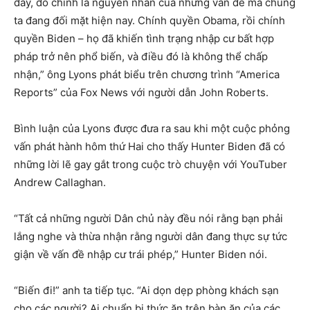
đây, đó chính là nguyên nhân của những vấn đề mà chúng
ta đang đối mặt hiện nay. Chính quyền Obama, rồi chính
quyền Biden – họ đã khiến tình trạng nhập cư bất hợp
pháp trở nên phổ biến, và điều đó là không thể chấp
nhận,” ông Lyons phát biểu trên chương trình “America
Reports” của Fox News với người dẫn John Roberts.
Bình luận của Lyons được đưa ra sau khi một cuộc phỏng
vấn phát hành hôm thứ Hai cho thấy Hunter Biden đã có
những lời lẽ gay gắt trong cuộc trò chuyện với YouTuber
Andrew Callaghan.
“Tất cả những người Dân chủ này đều nói rằng bạn phải
lắng nghe và thừa nhận rằng người dân đang thực sự tức
giận về vấn đề nhập cư trái phép,” Hunter Biden nói.
“Biến đi!” anh ta tiếp tục. “Ai dọn dẹp phòng khách sạn
cho các người? Ai chuẩn bị thức ăn trên bàn ăn của các