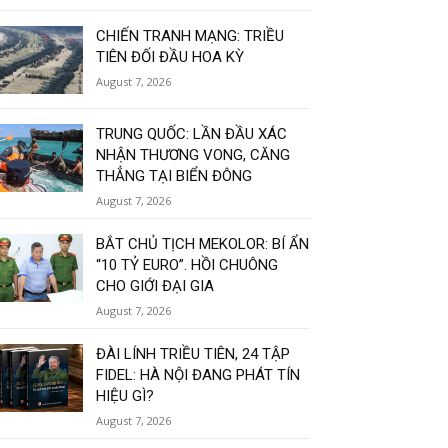
CHIẾN TRANH MẠNG: TRIỀU
TIÊN ĐỐI ĐẦU HOA KỲ
August 7, 2026
TRUNG QUỐC: LẦN ĐẦU XÁC
NHẬN THƯƠNG VONG, CĂNG
THẲNG TẠI BIỂN ĐÔNG
August 7, 2026
BẮT CHỦ TỊCH MEKOLOR: BÍ ẨN
“10 TỶ EURO”. HỒI CHUÔNG
CHO GIỚI ĐẠI GIA
August 7, 2026
ĐÀI LÍNH TRIỀU TIÊN, 24 TẬP
FIDEL: HÀ NỘI ĐANG PHÁT TÍN
HIỆU GÌ?
August 7, 2026