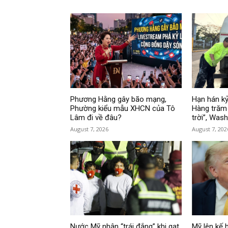
Phương Hằng gây bão mạng,
Hạn hán kỷ
Phường kiểu mẫu XHCN của Tô
Hàng trăm 
Lâm đi về đâu?
trời”, Was
August 7, 2026
August 7, 202
Nước Mỹ nhận “trái đắng” khi gạt
Mỹ lên kế 