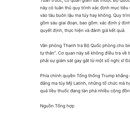
Tuần trước, cơ quan giám sát thuộc Bộ Quốc
này có tuân thủ quy trình xác định mục tiêu
vào tàu buôn lậu ma túy hay không. Quy trìn
gồm sáu giai đoạn, bao gồm: xác định ý định 
quyết định, thực hiện và đánh giá kết quả.
Văn phòng Thanh tra Bộ Quốc phòng cho biết
tự thân”. Cơ quan này sẽ không điều tra về
phải sự giám sát gay gắt từ một số nghị sĩ 
Phía chính quyền Tổng thống Trump khẳng đ
đảng ma túy Mỹ Latinh, những tổ chức mà họ
quá liều thuốc đang tàn phá nhiều cộng đồng
Nguồn Tổng hợp