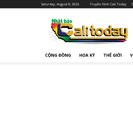
Saturday, August 8, 2026
Truyền Hình Cali Today
C
CỘNG ĐỒNG
HOA KỲ
THẾ GIỚI
V