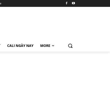
e
Ữ
CALI NGÀY NAY
MORE