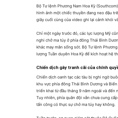
Bộ Tư lệnh Phương Nam Hoa Kỳ (Southcom) đ
hình ảnh một chiếc thuyền đang neo đậu trê
giây cuối cùng của video ghi lại cảnh khói và
Chỉ một ngày trước đó, các lực lượng Mỹ cũ
nghi chở ma túy ở phía đông Thái Bình Dươn
khác may mắn sống sót. Bộ Tư lệnh Phương 
lượng Tuần duyên Hoa Kỳ để kích hoạt hệ th
Chiến dịch gây tranh cãi của chính qu
Chiến dịch oanh tạc các tàu bị nghi ngờ bu
khu vực phía đông Thái Bình Dương và Biể
triển khai từ đầu tháng 9 năm ngoái và đến 
Tuy nhiên, phía quân đội vẫn chưa cung cấp
tấn công có thực sự chở ma túy hay không.