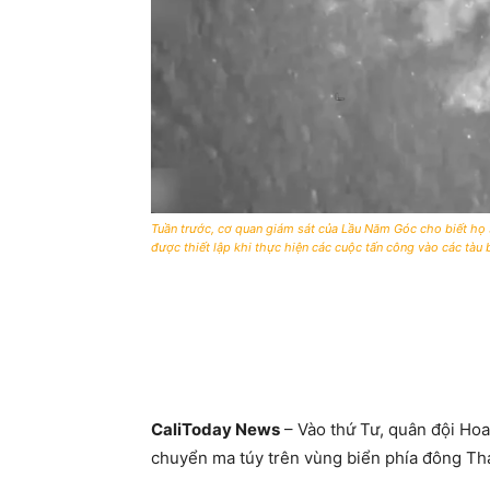
Tuần trước, cơ quan giám sát của Lầu Năm Góc cho biết họ
được thiết lập khi thực hiện các cuộc tấn công vào các t
CaliToday News
– Vào thứ Tư, quân đội Hoa
chuyển ma túy trên vùng biển phía đông Thá