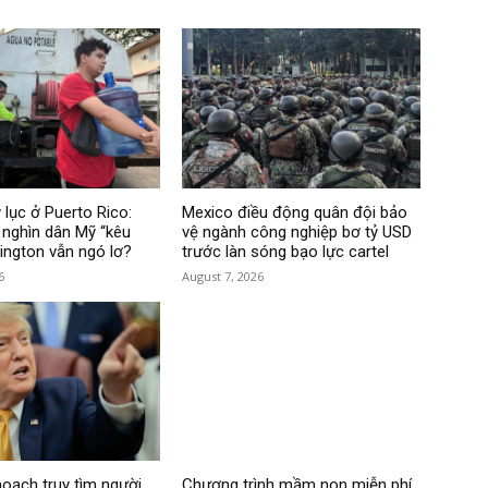
 lục ở Puerto Rico:
Mexico điều động quân đội bảo
nghìn dân Mỹ “kêu
vệ ngành công nghiệp bơ tỷ USD
hington vẫn ngó lơ?
trước làn sóng bạo lực cartel
6
August 7, 2026
hoạch truy tìm người
Chương trình mầm non miễn phí