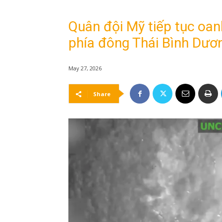
Quân đội Mỹ tiếp tục oan
phía đông Thái Bình Dươn
May 27, 2026
Share