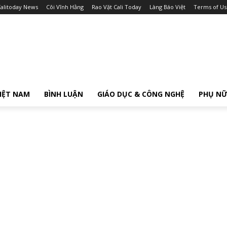
alitoday News
Cõi Vĩnh Hằng
Rao Vặt Cali Today
Làng Báo Việt
Terms of Us
IỆT NAM
BÌNH LUẬN
GIÁO DỤC & CÔNG NGHỆ
PHỤ N