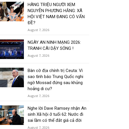
HÀNG TRIỆU NGƯỜI XEM
NGUYỄN PHƯƠNG HẰNG: XÃ
HỘI VIỆT NAM ĐANG CÓ VẤN
ĐỀ?
August 7, 2026
NGÀY AN NINH MẠNG 2026:
TRANH CÃI DẬY SÓNG !
August 7, 2026
Bàn cờ địa chính trị Ceuta: Vì
sao tình báo Trung Quốc nghi
ngờ Mossad đứng sau khủng
hoảng di cư?
August 7, 2026
Nghe lời Dave Ramsey nhận An
sinh Xã hội ở tuổi 62: Nước đi
sai lầm có thể đắt giá cả đời
August 7, 2026