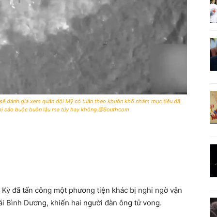
 sẽ đánh giá xem quân đội Mỹ có tuân theo khuôn khổ nhắm mục tiêu đã
àu bị cáo buộc buôn lậu ma túy hay không.@Southcom
 Kỳ đã tấn công một phương tiện khác bị nghi ngờ vận
i Bình Dương, khiến hai người đàn ông tử vong.