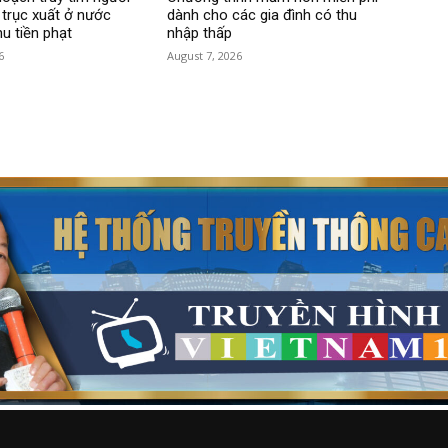
 trục xuất ở nước
dành cho các gia đình có thu
hu tiền phạt
nhập thấp
6
August 7, 2026