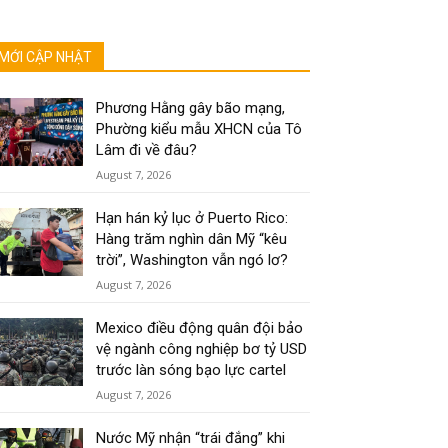
MỚI CẬP NHẬT
Phương Hằng gây bão mạng,
Phường kiểu mẫu XHCN của Tô
Lâm đi về đâu?
August 7, 2026
Hạn hán kỷ lục ở Puerto Rico:
Hàng trăm nghìn dân Mỹ “kêu
trời”, Washington vẫn ngó lơ?
August 7, 2026
Mexico điều động quân đội bảo
vệ ngành công nghiệp bơ tỷ USD
trước làn sóng bạo lực cartel
August 7, 2026
Nước Mỹ nhận “trái đắng” khi