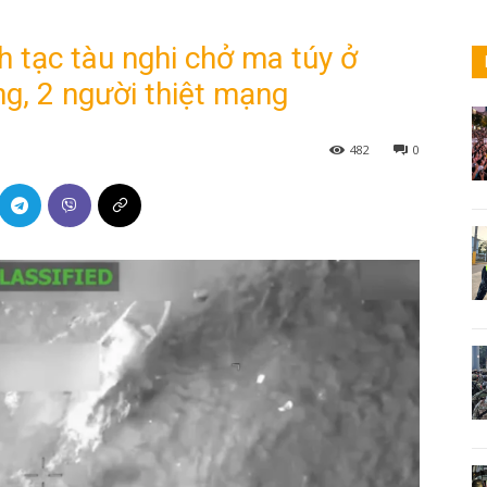
h tạc tàu nghi chở ma túy ở
g, 2 người thiệt mạng
482
0