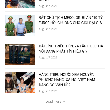
August 7, 2026
BẮT CHỦ TỊCH MEKOLOR: BÍ ẨN “10 TỶ
EURO”. HỒI CHUÔNG CHO GIỚI ĐẠI GIA
August 7, 2026
ĐÀI LÍNH TRIỀU TIÊN, 24 TẬP FIDEL: HÀ
NỘI ĐANG PHÁT TÍN HIỆU GÌ?
August 7, 2026
HÀNG TRIỆU NGƯỜI XEM NGUYỄN
PHƯƠNG HẰNG: XÃ HỘI VIỆT NAM
ĐANG CÓ VẤN ĐỀ?
August 7, 2026
Load more