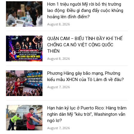
Hơn 1 triệu người Mỹ rời bỏ thị trường
lao động: Điều gì đang đẩy cuộc khủng
hoảng lên đỉnh điểm?
August 8, 2026
QUẬN CAM – BIỂU TÌNH ĐẦY KHÍ THẾ
CHỐNG CA NÔ VIỆT CỘNG QUỐC
THIÊN
August 8, 2026
Phương Hằng gây bão mạng, Phường
kiểu mẫu XHCN của Tô Lâm đi về đâu?
August 7, 2026
Hạn hán kỷ lục ở Puerto Rico: Hàng trăm
nghìn dân Mỹ “kêu trời”, Washington vẫn
ngó lơ?
August 7, 2026