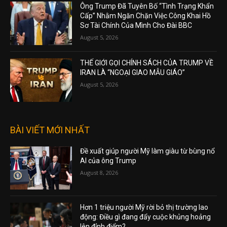
Ông Trump Đã Tuyên Bố “Tình Trạng Khẩn
Cấp” Nhằm Ngăn Chặn Việc Công Khai Hồ
Sơ Tài Chính Của Mình Cho Đài BBC
August 5, 2026
THẾ GIỚI GỌI CHÍNH SÁCH CỦA TRUMP VỀ
IRAN LÀ “NGOẠI GIAO MẪU GIÁO”
August 5, 2026
BÀI VIẾT MỚI NHẤT
Đề xuất giúp người Mỹ làm giàu từ bùng nổ
AI của ông Trump
August 8, 2026
Hơn 1 triệu người Mỹ rời bỏ thị trường lao
động: Điều gì đang đẩy cuộc khủng hoảng
lên đỉnh điểm?