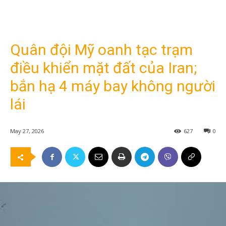
Quân đội Mỹ oanh tạc trạm
điều khiển mặt đất của Iran;
bắn hạ 4 máy bay không người
lái
May 27, 2026
627
0