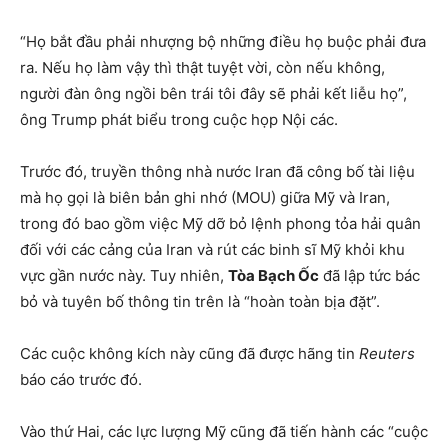
“Họ bắt đầu phải nhượng bộ những điều họ buộc phải đưa
ra. Nếu họ làm vậy thì thật tuyệt vời, còn nếu không,
người đàn ông ngồi bên trái tôi đây sẽ phải kết liễu họ”,
ông Trump phát biểu trong cuộc họp Nội các.
Trước đó, truyền thông nhà nước Iran đã công bố tài liệu
mà họ gọi là biên bản ghi nhớ (MOU) giữa Mỹ và Iran,
trong đó bao gồm việc Mỹ dỡ bỏ lệnh phong tỏa hải quân
đối với các cảng của Iran và rút các binh sĩ Mỹ khỏi khu
vực gần nước này. Tuy nhiên,
Tòa Bạch Ốc
đã lập tức bác
bỏ và tuyên bố thông tin trên là “hoàn toàn bịa đặt”.
Các cuộc không kích này cũng đã được hãng tin
Reuters
báo cáo trước đó.
Vào thứ Hai, các lực lượng Mỹ cũng đã tiến hành các “cuộc