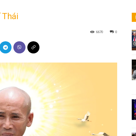
 Thái
6670
0