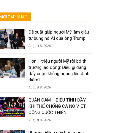
MỚI CẬP NHẬT
Đề xuất giúp người Mỹ làm giàu
từ bùng nổ AI của ông Trump
August 8, 2026
Hơn 1 triệu người Mỹ rời bỏ thị
trường lao động: Điều gì đang
đẩy cuộc khủng hoảng lên đỉnh
điểm?
August 8, 2026
QUẬN CAM – BIỂU TÌNH ĐẦY
KHÍ THẾ CHỐNG CA NÔ VIỆT
CỘNG QUỐC THIÊN
August 8, 2026
Phương Hằng gây bão mạng,