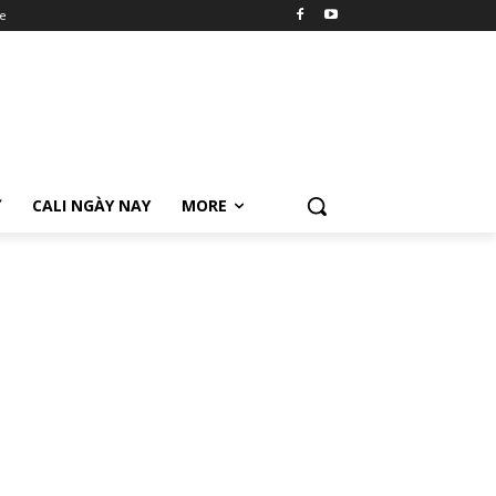
e
Ữ
CALI NGÀY NAY
MORE