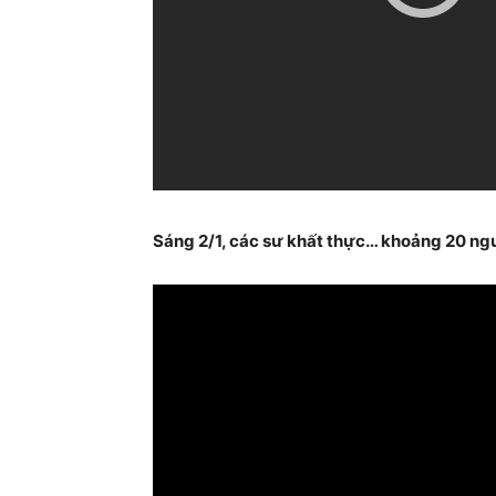
Sáng 2/1, các sư khấ
t thực
… khoảng 20 ngư