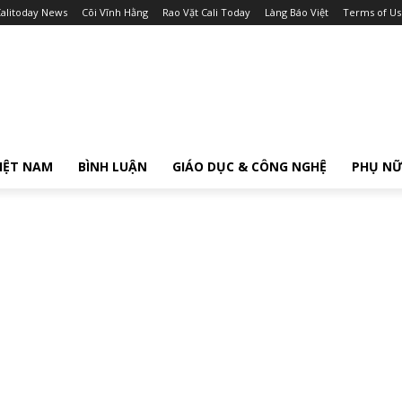
alitoday News
Cõi Vĩnh Hằng
Rao Vặt Cali Today
Làng Báo Việt
Terms of Us
IỆT NAM
BÌNH LUẬN
GIÁO DỤC & CÔNG NGHỆ
PHỤ N