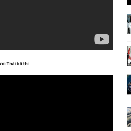
ời Thái bố thí