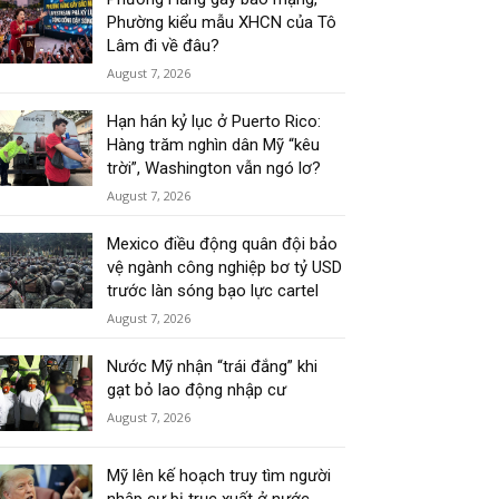
Phường kiểu mẫu XHCN của Tô
Lâm đi về đâu?
August 7, 2026
Hạn hán kỷ lục ở Puerto Rico:
Hàng trăm nghìn dân Mỹ “kêu
trời”, Washington vẫn ngó lơ?
August 7, 2026
Mexico điều động quân đội bảo
vệ ngành công nghiệp bơ tỷ USD
trước làn sóng bạo lực cartel
August 7, 2026
Nước Mỹ nhận “trái đắng” khi
gạt bỏ lao động nhập cư
August 7, 2026
Mỹ lên kế hoạch truy tìm người