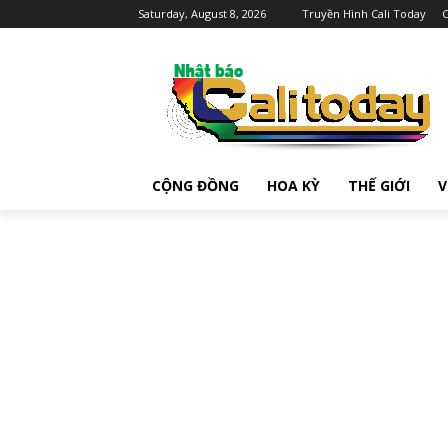
Saturday, August 8, 2026
Truyền Hình Cali Today
C
CỘNG ĐỒNG
HOA KỲ
THẾ GIỚI
V