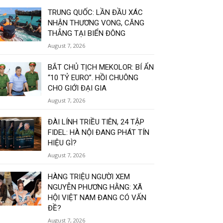
TRUNG QUỐC: LẦN ĐẦU XÁC
NHẬN THƯƠNG VONG, CĂNG
THẲNG TẠI BIỂN ĐÔNG
August 7, 2026
BẮT CHỦ TỊCH MEKOLOR: BÍ ẨN
“10 TỶ EURO”. HỒI CHUÔNG
CHO GIỚI ĐẠI GIA
August 7, 2026
ĐÀI LÍNH TRIỀU TIÊN, 24 TẬP
FIDEL: HÀ NỘI ĐANG PHÁT TÍN
HIỆU GÌ?
August 7, 2026
HÀNG TRIỆU NGƯỜI XEM
NGUYỄN PHƯƠNG HẰNG: XÃ
HỘI VIỆT NAM ĐANG CÓ VẤN
ĐỀ?
August 7, 2026