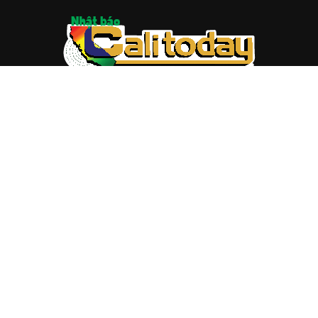
ABOUT US
Trang web
baocalitoday.com
là sản phẩm của Hệ Thống
Truyền Thông Cali Today
Tòa soạn: 1310 Tully Road #109, San Jose, CA 95122
Tel: (408) 482-6527
Contact us:
nam@baocalitoday.com
FOLLOW US