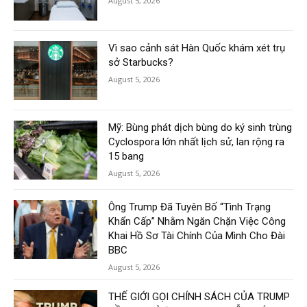
August 5, 2026
Vì sao cảnh sát Hàn Quốc khám xét trụ
sở Starbucks?
August 5, 2026
Mỹ: Bùng phát dịch bùng do ký sinh trùng
Cyclospora lớn nhất lịch sử, lan rộng ra
15 bang
August 5, 2026
Ông Trump Đã Tuyên Bố “Tình Trạng
Khẩn Cấp” Nhằm Ngăn Chặn Việc Công
Khai Hồ Sơ Tài Chính Của Mình Cho Đài
BBC
August 5, 2026
THẾ GIỚI GỌI CHÍNH SÁCH CỦA TRUMP