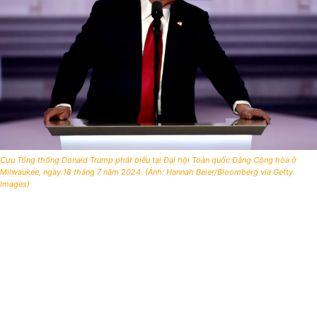
Cựu Tổng thống Donald Trump phát biểu tại Đại hội Toàn quốc Đảng Cộng hòa ở
Milwaukee, ngày 18 tháng 7 năm 2024. (Ảnh: Hannah Beier/Bloomberg via Getty
Images)