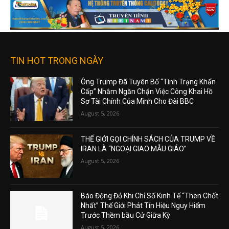
TIN HOT TRONG NGÀY
Ông Trump Đã Tuyên Bố “Tình Trạng Khẩn
Cấp” Nhằm Ngăn Chặn Việc Công Khai Hồ
Sơ Tài Chính Của Mình Cho Đài BBC
August 5, 2026
THẾ GIỚI GỌI CHÍNH SÁCH CỦA TRUMP VỀ
IRAN LÀ “NGOẠI GIAO MẪU GIÁO”
August 5, 2026
Báo Động Đỏ Khi Chỉ Số Kinh Tế “Then Chốt
Nhất” Thế Giới Phát Tín Hiệu Nguy Hiểm
Trước Thềm bầu Cử Giữa Kỳ
August 5, 2026