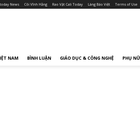
itoday News
Cõi Vĩnh Hằng
Rao Vặt Cali Today
Làng Báo Việt
Terms of Use
IỆT NAM
BÌNH LUẬN
GIÁO DỤC & CÔNG NGHỆ
PHỤ N