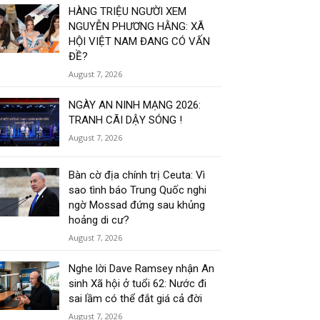
HÀNG TRIỆU NGƯỜI XEM
NGUYỄN PHƯƠNG HẰNG: XÃ
HỘI VIỆT NAM ĐANG CÓ VẤN
ĐỀ?
August 7, 2026
NGÀY AN NINH MẠNG 2026:
TRANH CÃI DẬY SÓNG !
August 7, 2026
Bàn cờ địa chính trị Ceuta: Vì
sao tình báo Trung Quốc nghi
ngờ Mossad đứng sau khủng
hoảng di cư?
August 7, 2026
Nghe lời Dave Ramsey nhận An
sinh Xã hội ở tuổi 62: Nước đi
sai lầm có thể đắt giá cả đời
August 7, 2026