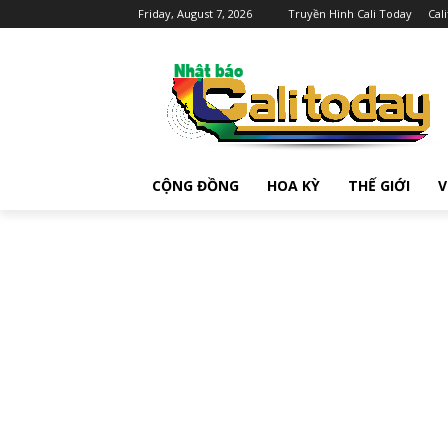
Friday, August 7, 2026
Truyền Hình Cali Today
Cal
CỘNG ĐỒNG
HOA KỲ
THẾ GIỚI
V