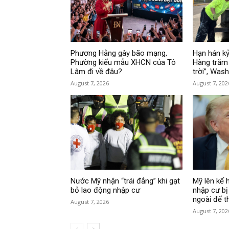
Phương Hằng gây bão mạng,
Hạn hán kỷ
Phường kiểu mẫu XHCN của Tô
Hàng trăm 
Lâm đi về đâu?
trời”, Was
August 7, 2026
August 7, 202
Nước Mỹ nhận “trái đắng” khi gạt
Mỹ lên kế 
bỏ lao động nhập cư
nhập cư bị
ngoài để t
August 7, 2026
August 7, 202