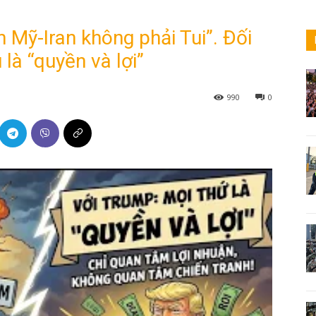
 Mỹ-Iran không phải Tui”. Đối
là “quyền và lợi”
990
0