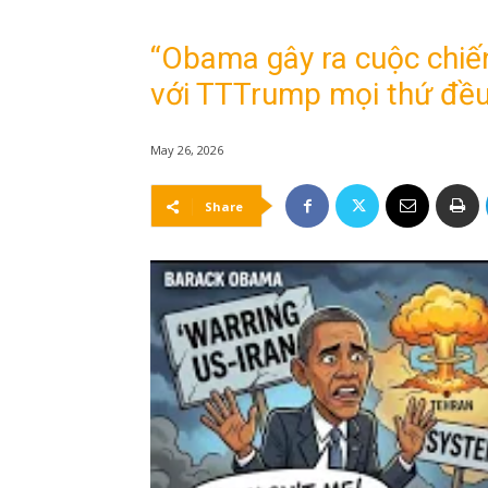
“Obama gây ra cuộc chiến
với TTTrump mọi thứ đều 
May 26, 2026
Share