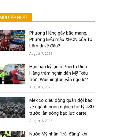
MỚI CẬP NHẬT
Phương Hằng gây bão mạng,
Phường kiểu mẫu XHCN của Tô
Lâm đi về đâu?
August 7, 2026
Hạn hán kỷ lục ở Puerto Rico:
Hàng trăm nghìn dân Mỹ “kêu
trời”, Washington vẫn ngó lơ?
August 7, 2026
Mexico điều động quân đội bảo
vệ ngành công nghiệp bơ tỷ USD
trước làn sóng bạo lực cartel
August 7, 2026
Nước Mỹ nhận “trái đắng” khi