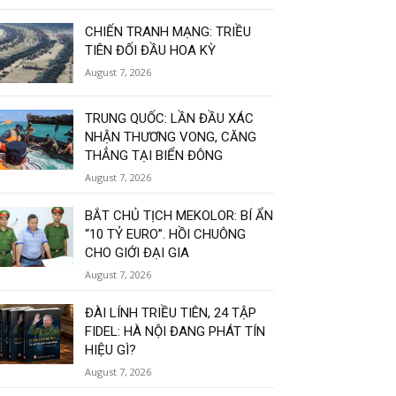
CHIẾN TRANH MẠNG: TRIỀU
TIÊN ĐỐI ĐẦU HOA KỲ
August 7, 2026
TRUNG QUỐC: LẦN ĐẦU XÁC
NHẬN THƯƠNG VONG, CĂNG
THẲNG TẠI BIỂN ĐÔNG
August 7, 2026
BẮT CHỦ TỊCH MEKOLOR: BÍ ẨN
“10 TỶ EURO”. HỒI CHUÔNG
CHO GIỚI ĐẠI GIA
August 7, 2026
ĐÀI LÍNH TRIỀU TIÊN, 24 TẬP
FIDEL: HÀ NỘI ĐANG PHÁT TÍN
HIỆU GÌ?
August 7, 2026