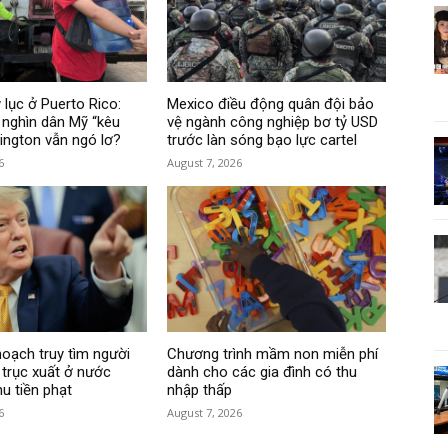
 lục ở Puerto Rico:
Mexico điều động quân đội bảo
nghìn dân Mỹ “kêu
vệ ngành công nghiệp bơ tỷ USD
hington vẫn ngó lơ?
trước làn sóng bạo lực cartel
6
August 7, 2026
hoạch truy tìm người
Chương trình mầm non miễn phí
 trục xuất ở nước
dành cho các gia đình có thu
hu tiền phạt
nhập thấp
6
August 7, 2026