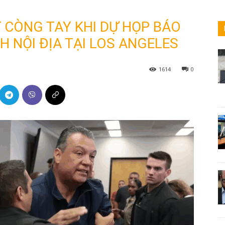
T CÒNG TAY KHI DỰ HỌP BÁO
H NỘI ĐỊA TẠI LOS ANGELES
1614
0