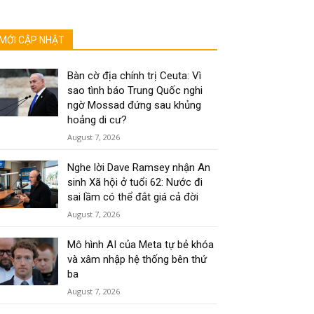
MỚI CẬP NHẬT
Bàn cờ địa chính trị Ceuta: Vì
sao tình báo Trung Quốc nghi
ngờ Mossad đứng sau khủng
hoảng di cư?
August 7, 2026
Nghe lời Dave Ramsey nhận An
sinh Xã hội ở tuổi 62: Nước đi
sai lầm có thể đắt giá cả đời
August 7, 2026
Mô hình AI của Meta tự bẻ khóa
và xâm nhập hệ thống bên thứ
ba
August 7, 2026