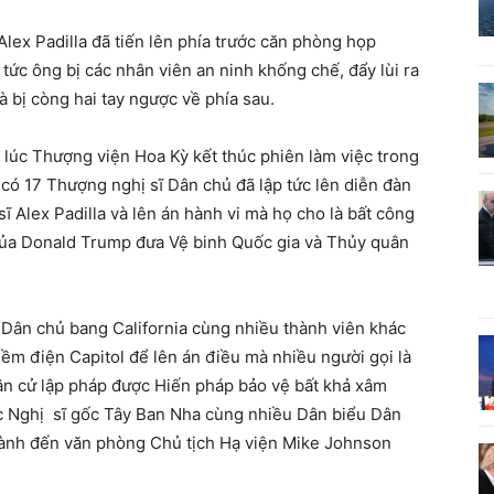
 Alex Padilla đã tiến lên phía trước căn phòng họp
p tức ông bị các nhân viên an ninh khống chế, đẩy lùi ra
và bị còng hai tay ngược về phía sau.
g lúc Thượng viện Hoa Kỳ kết thúc phiên làm việc trong
 có 17 Thượng nghị sĩ Dân chủ đã lập tức lên diễn đàn
 Alex Padilla và lên án hành vi mà họ cho là bất công
 của Donald Trump đưa Vệ binh Quốc gia và Thủy quân
ĩ Dân chủ bang California cùng nhiều thành viên khác
hềm điện Capitol để lên án điều mà nhiều người gọi là
dân cử lập pháp được Hiến pháp bảo vệ bất khả xâm
c Nghị sĩ gốc Tây Ban Nha cùng nhiều Dân biểu Dân
hành đến văn phòng Chủ tịch Hạ viện Mike Johnson