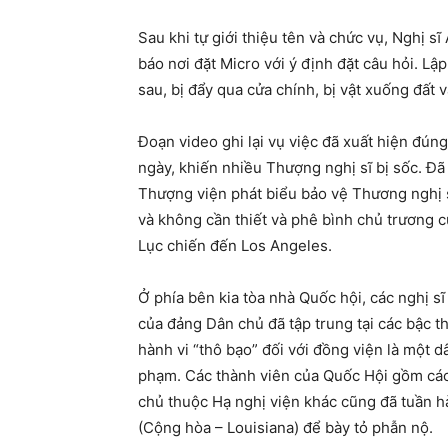
Sau khi tự giới thiệu tên và chức vụ, Nghị sĩ
báo nơi đặt Micro với ý định đặt câu hỏi. Lậ
sau, bị đẩy qua cửa chính, bị vật xuống đất 
Đoạn video ghi lại vụ việc đã xuất hiện đún
ngày, khiến nhiều Thượng nghị sĩ bị sốc. Đã
Thượng viện phát biểu bảo vệ Thương nghị sĩ
và không cần thiết và phê bình chủ trương
Lục chiến đến Los Angeles.
Ở phía bên kia tòa nhà Quốc hội, các nghị s
của đảng Dân chủ đã tập trung tại các bậc t
hành vi “thô bạo” đối với đồng viện là một 
phạm. Các thành viên của Quốc Hội gồm cá
chủ thuộc Hạ nghị viện khác cũng đã tuần 
(Cộng hòa – Louisiana) để bày tỏ phẫn nộ.