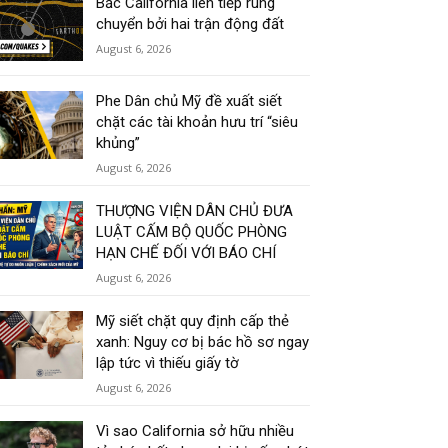
Bắc California liên tiếp rung
chuyển bởi hai trận động đất
August 6, 2026
Phe Dân chủ Mỹ đề xuất siết
chặt các tài khoản hưu trí “siêu
khủng”
August 6, 2026
THƯỢNG VIỆN DÂN CHỦ ĐƯA
LUẬT CẤM BỘ QUỐC PHÒNG
HẠN CHẾ ĐỐI VỚI BÁO CHÍ
August 6, 2026
Mỹ siết chặt quy định cấp thẻ
xanh: Nguy cơ bị bác hồ sơ ngay
lập tức vì thiếu giấy tờ
August 6, 2026
Vì sao California sở hữu nhiều