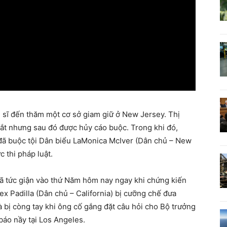
hị sĩ đến thăm một cơ sở giam giữ ở New Jersey. Thị
ắt nhưng sau đó được hủy cáo buộc. Trong khi đó,
đã buộc tội Dân biểu LaMonica McIver (Dân chủ – New
 thi pháp luật.
ã tức giận vào thứ Năm hôm nay ngay khi chứng kiến
x Padilla (Dân chủ – California) bị cưỡng chế đưa
à bị còng tay khi ông cố gắng đặt câu hỏi cho Bộ trưởng
báo nầy tại Los Angeles.