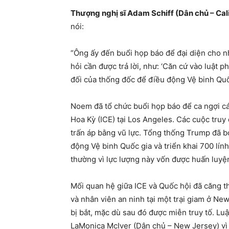
Thượng nghị sĩ Adam Schiff (Dân chủ – Cali
nói:
“Ông ấy đến buổi họp báo để đại diện cho n
hỏi cần được trả lời, như: ‘Căn cứ vào luật
đối của thống đốc để điều động Vệ binh Quốc
Noem đã tổ chức buổi họp báo để ca ngợi cá
Hoa Kỳ (ICE) tại Los Angeles. Các cuộc truy
trấn áp bằng vũ lực. Tổng thống Trump đã 
động Vệ binh Quốc gia và triển khai 700 lín
thường vì lực lượng này vốn được huấn luyệ
Mối quan hệ giữa ICE và Quốc hội đã căng t
và nhân viên an ninh tại một trại giam ở Ne
bị bắt, mặc dù sau đó được miễn truy tố. Lu
LaMonica McIver (Dân chủ – New Jersey) vì 