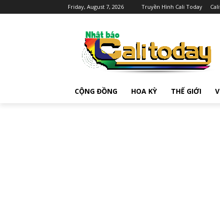
Friday, August 7, 2026
Truyền Hình Cali Today
Cal
CỘNG ĐỒNG
HOA KỲ
THẾ GIỚI
V