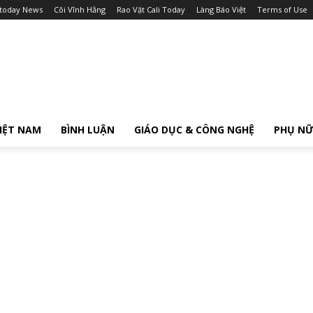
itoday News
Cõi Vĩnh Hằng
Rao Vặt Cali Today
Làng Báo Việt
Terms of Use
IỆT NAM
BÌNH LUẬN
GIÁO DỤC & CÔNG NGHỆ
PHỤ N