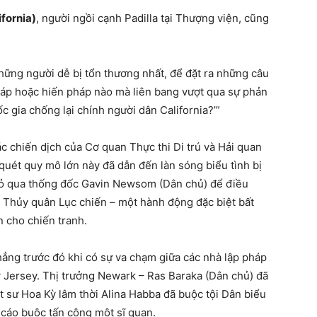
fornia)
, người ngồi cạnh Padilla tại Thượng viện, cũng
hững người dễ bị tổn thương nhất, để đặt ra những câu
 pháp hoặc hiến pháp nào mà liên bang vượt qua sự phản
 gia chống lại chính người dân California?’”
c chiến dịch của Cơ quan Thực thi Di trú và Hải quan
 quét quy mô lớn này đã dẫn đến làn sóng biểu tình bị
bỏ qua thống đốc Gavin Newsom (Dân chủ) để điều
h Thủy quân Lục chiến – một hành động đặc biệt bất
n cho chiến tranh.
hẳng trước đó khi có sự va chạm giữa các nhà lập pháp
w Jersey. Thị trưởng Newark – Ras Baraka (Dân chủ) đã
ật sư Hoa Kỳ lâm thời Alina Habba đã buộc tội Dân biểu
cáo buộc tấn công một sĩ quan.