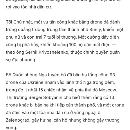
rơi vào tòa nhà dân cư.
Tối Chủ nhật, một vụ tấn công khác bằng drone đã đánh
trúng quảng trường trung tâm thành phố Sumy, khiến một
phụ nữ và con trai 7 tuổi bị thương. Một đường dây điện
cũng bị phá hủy, khiến khoảng 100 hộ dân mất điện —
theo ông Serhii Krivosheienko, thuộc chính quyền quân
sự địa phương.
Bộ Quốc phòng Nga tuyên bố đã bắn hạ tổng cộng 93
drone của Ukraine nhằm vào lãnh thổ Nga trong đêm,
trong đó ít nhất 15 chiếc nhắm về phía thủ đô Moscow.
Thị trưởng Sergei Sobyanin cho biết thêm rằng có 13
drone khác bị bắn hạ khi tiếp cận thành phố, và một drone
đã đâm vào một tòa nhà dân cư ở vùng ngoại ô
Zelenograd, gây hư hại căn hộ nhưng không gây thương
vong.