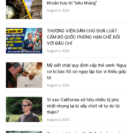
khoản hưu trí “siêu khủng”
August 6, 2026
THƯỢNG VIỆN DÂN CHỦ ĐƯA LUẬT
CẤM BỘ QUỐC PHÒNG HẠN CHẾ ĐỐI
VỚI BÁO CHÍ
August 6, 2026
Mỹ siết chặt quy định cấp thẻ xanh: Nguy
cơ bị bác hồ sơ ngay lập tức vì thiếu giấy
tờ
August 6, 2026
Vì sao California sở hữu nhiều tỷ phú
nhất nhưng lại bị xếp chót về tự do từ
thiện?
August 6, 2026