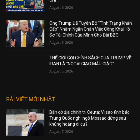
August 6, 2026
Ông Trump Đã Tuyên Bố “Tình Trạng Khẩn
Cấp” Nhằm Ngăn Chặn Việc Công Khai Hồ
Sơ Tài Chính Của Mình Cho Đài BBC
August 5, 2026
THẾ GIỚI GỌI CHÍNH SÁCH CỦA TRUMP VỀ
IRAN LÀ “NGOẠI GIAO MẪU GIÁO”
August 5, 2026
BÀI VIẾT MỚI NHẤT
Bàn cờ địa chính trị Ceuta: Vì sao tình báo
Trung Quốc nghi ngờ Mossad đứng sau
khủng hoảng di cư?
August 7, 2026