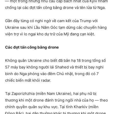
— một trong những nhu cầu cấp bách nhất của Kyiv nhằm
chống lại các đợt tấn công bằng drone và tên lửa từ Nga.
Gần đây từng có nghi ngờ về cam kết của Trump với
Ukraine sau khi Lầu Năm Góc tạm dừng các chuyến hàng
viện trợ vì lo ngại kho dự trữ của Mỹ đang cạn kiệt.
Các đợt tấn công bằng drone
Không quân Ukraine cho biết đã bắn hạ 18 trong tổng số
57 máy bay không người lái Shahed và thiết bị bay nghi
binh do Nga phóng vào đêm Chủ nhật, trong đó có 7
chiếc biến mất khỏi radar.
Tại Zaporizhzhia (miền Nam Ukraine), hai phụ nữ bị
thương khi một drone đánh trúng ngôi nhà của họ — theo
chính quyền quân sự khu vực. Tại tỉnh Kharkiv (miền
Đông Bắc), hai dân thường khác bị thương khi một drone