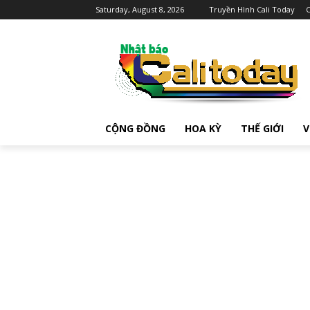
Saturday, August 8, 2026
Truyền Hình Cali Today
C
CỘNG ĐỒNG
HOA KỲ
THẾ GIỚI
V