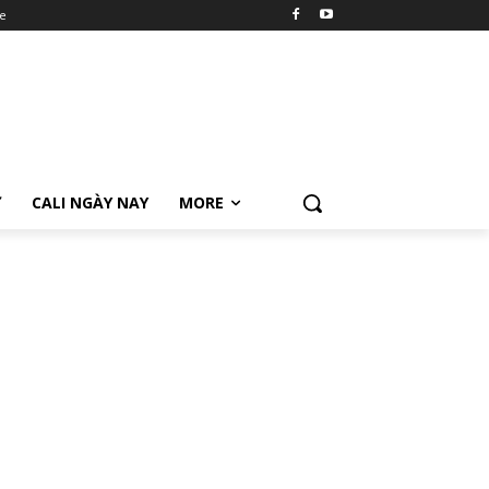
e
Ữ
CALI NGÀY NAY
MORE