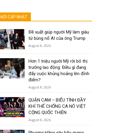
MỚI CẬP NHẬT
Đề xuất giúp người Mỹ làm giàu
từ bùng nổ AI của ông Trump
August 8, 2026
Hơn 1 triệu người Mỹ rời bỏ thị
trường lao động: Điều gì đang
đẩy cuộc khủng hoảng lên đỉnh
điểm?
August 8, 2026
QUẬN CAM – BIỂU TÌNH ĐẦY
KHÍ THẾ CHỐNG CA NÔ VIỆT
CỘNG QUỐC THIÊN
August 8, 2026
Phương Hằng gây bão mạng,