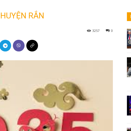
 CHUYỆN RẮN
3257
0