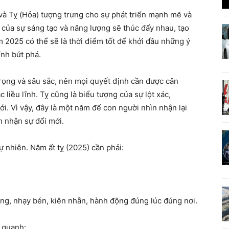
 và Tỵ (Hỏa) tượng trưng cho sự phát triển mạnh mẽ và
 của sự sáng tạo và năng lượng sẽ thúc đẩy nhau, tạo
 2025 có thể sẽ là thời điểm tốt để khởi đầu những ý
ính bứt phá.
 trọng và sâu sắc, nên mọi quyết định cần được cân
liều lĩnh. Tỵ cũng là biểu tượng của sự lột xác,
mới. Vì vậy, đây là một năm để con người nhìn nhận lại
 nhận sự đổi mới.
ự nhiên. Năm ất tỵ (2025) cần phải:
ọng, nhạy bén, kiên nhẫn, hành động đúng lúc đúng nơi.
 quanh: