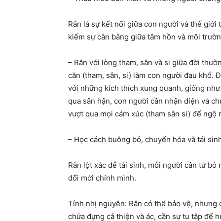
Rắn là sự kết nối giữa con người và thế giới 
kiếm sự cân bằng giữa tâm hồn và môi trườ
– Rắn với lòng tham, sân và si giữa đời thườ
căn (tham, sân, si) làm con người đau khổ. Đ
với những kích thích xung quanh, giống như
qua sân hận, con người cần nhận diện và chu
vượt qua mọi cảm xúc (tham sân si) để ngộ r
– Học cách buông bỏ, chuyển hóa và tái sinh
Rắn lột xác để tái sinh, mỗi người cần từ b
đổi mới chính mình.
Tính nhị nguyên: Rắn có thể bảo vệ, nhưng 
chứa đựng cả thiện và ác, cần sự tu tập để h