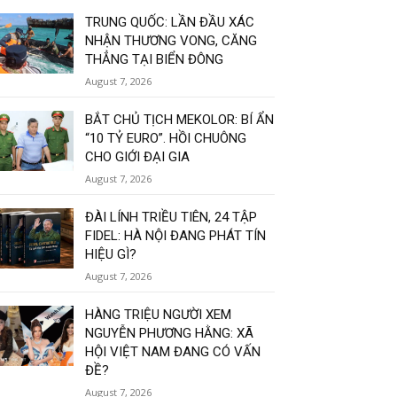
TRUNG QUỐC: LẦN ĐẦU XÁC
NHẬN THƯƠNG VONG, CĂNG
THẲNG TẠI BIỂN ĐÔNG
August 7, 2026
BẮT CHỦ TỊCH MEKOLOR: BÍ ẨN
“10 TỶ EURO”. HỒI CHUÔNG
CHO GIỚI ĐẠI GIA
August 7, 2026
ĐÀI LÍNH TRIỀU TIÊN, 24 TẬP
FIDEL: HÀ NỘI ĐANG PHÁT TÍN
HIỆU GÌ?
August 7, 2026
HÀNG TRIỆU NGƯỜI XEM
NGUYỄN PHƯƠNG HẰNG: XÃ
HỘI VIỆT NAM ĐANG CÓ VẤN
ĐỀ?
August 7, 2026