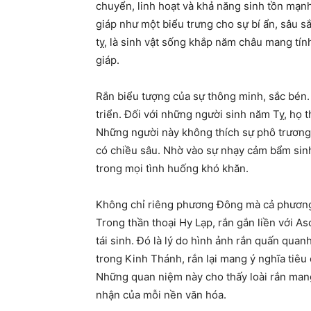
chuyển, linh hoạt và khả năng sinh tồn mạn
giáp như một biểu trưng cho sự bí ẩn, sâu sắc 
tỵ, là sinh vật sống khắp năm châu mang tín
giáp.
Rắn biểu tượng của sự thông minh, sắc bén.
triển. Đối với những người sinh năm Tỵ, họ 
Những người này không thích sự phô trương, 
có chiều sâu. Nhờ vào sự nhạy cảm bẩm sinh
trong mọi tình huống khó khăn.
Không chỉ riêng phương Đông mà cả phương 
Trong thần thoại Hy Lạp, rắn gắn liền với As
tái sinh. Đó là lý do hình ảnh rắn quấn qua
trong Kinh Thánh, rắn lại mang ý nghĩa tiêu 
Những quan niệm này cho thấy loài rắn mang
nhận của mỗi nền văn hóa.