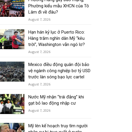
Phường kiểu mẫu XHCN của Tô
Lâm đi về đâu?
August 7, 2026
Hạn hán kỷ lục ở Puerto Rico:
Hàng trăm nghìn dân Mỹ “kêu
trời”, Washington vẫn ngó lơ?
August 7, 2026
Mexico điều động quân đội bảo
vệ ngành công nghiệp bơ tỷ USD
trước làn sóng bạo lực cartel
August 7, 2026
Nước Mỹ nhận “trái đắng” khi
gạt bỏ lao động nhập cư
August 7, 2026
Mỹ lên kế hoạch truy tìm người