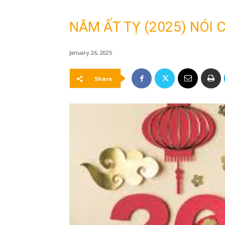
NĂM ẤT TỴ (2025) NÓI
January 26, 2025
Share