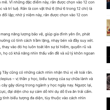
h mẽ. VÌ những đặc điểm này, rắn được chọn vào 12 con
và trí tuệ. Rắn là con vật thứ 6 (thứ 6 trong 12 chi) là
h đối lập; nhờ ý niệm này, rắn được chọn vào 12 con
 mang năng lượng bảo vệ, giúp gia đình yên ổn, phát
thường có tính cách trầm lặng, nhạy bén và đầy suy xét.
thay vào đó họ luôn toát lên sự bí hiểm, quyến rũ và
, họ có khả năng nhìn thấu vấn đề và xử lý khôn ngoan
Tây cũng có những cách nhìn nhận thú vị về loài rắn.
clepius – vị thần y học, biểu tượng của sự chữa lành và
nh cây gậy dùng trong ngành y học ngày nay. Ngược lại,
cực, đại diện cho sự cám dỗ khi dụ dỗ Eva ăn trái cấm.
 tính biểu tượng đa diện, tùy thuộc vào cách nhìn