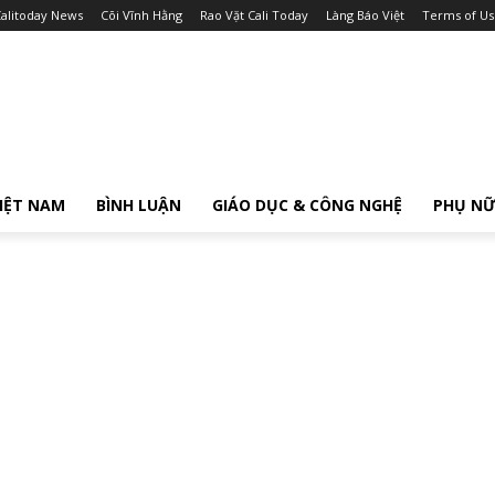
alitoday News
Cõi Vĩnh Hằng
Rao Vặt Cali Today
Làng Báo Việt
Terms of Us
IỆT NAM
BÌNH LUẬN
GIÁO DỤC & CÔNG NGHỆ
PHỤ N